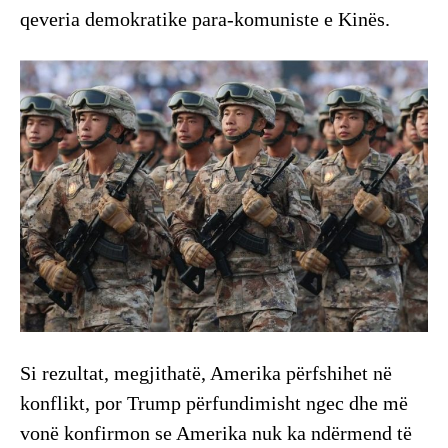
qeveria demokratike para-komuniste e Kinës.
Si rezultat, megjithatë, Amerika përfshihet në
konflikt, por Trump përfundimisht ngec dhe më
vonë konfirmon se Amerika nuk ka ndërmend të