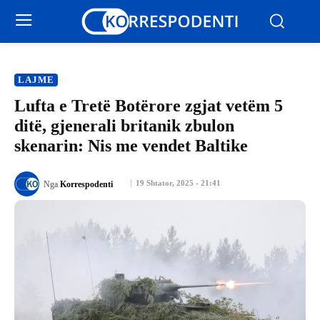
LAJME
Lufta e Tretë Botërore zgjat vetëm 5
ditë, gjenerali britanik zbulon
skenarin: Nis me vendet Baltike
19 Shtator, 2025 - 21:41
Nga
Korrespodenti