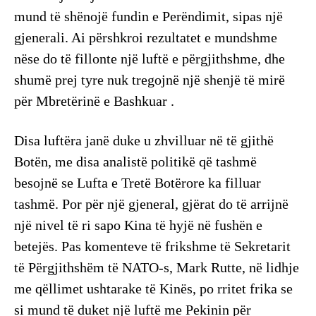
mund të shënojë fundin e Perëndimit, sipas një
gjenerali. Ai përshkroi rezultatet e mundshme
nëse do të fillonte një luftë e përgjithshme, dhe
shumë prej tyre nuk tregojnë një shenjë të mirë
për Mbretërinë e Bashkuar .
Disa luftëra janë duke u zhvilluar në të gjithë
Botën, me disa analistë politikë që tashmë
besojnë se Lufta e Tretë Botërore ka filluar
tashmë. Por për një gjeneral, gjërat do të arrijnë
një nivel të ri sapo Kina të hyjë në fushën e
betejës. Pas komenteve të frikshme të Sekretarit
të Përgjithshëm të NATO-s, Mark Rutte, në lidhje
me qëllimet ushtarake të Kinës, po rritet frika se
si mund të duket një luftë me Pekinin për