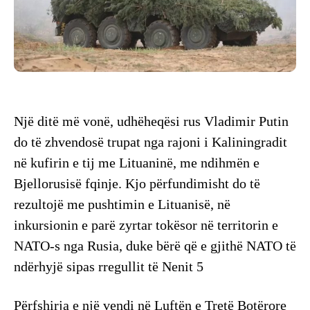
Një ditë më vonë, udhëheqësi rus Vladimir Putin
do të zhvendosë trupat nga rajoni i Kaliningradit
në kufirin e tij me Lituaninë, me ndihmën e
Bjellorusisë fqinje. Kjo përfundimisht do të
rezultojë me pushtimin e Lituanisë, në
inkursionin e parë zyrtar tokësor në territorin e
NATO-s nga Rusia, duke bërë që e gjithë NATO të
ndërhyjë sipas rregullit të Nenit 5
Përfshirja e një vendi në Luftën e Tretë Botërore