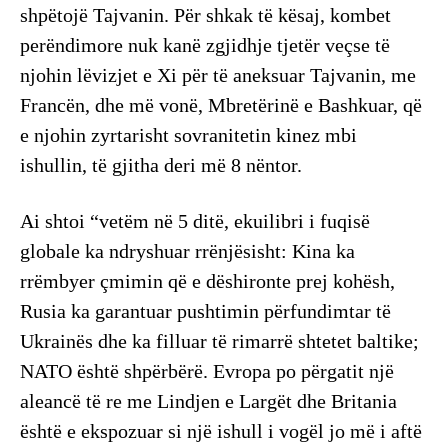
shpëtojë Tajvanin. Për shkak të kësaj, kombet
perëndimore nuk kanë zgjidhje tjetër veçse të
njohin lëvizjet e Xi për të aneksuar Tajvanin, me
Francën, dhe më vonë, Mbretërinë e Bashkuar, që
e njohin zyrtarisht sovranitetin kinez mbi
ishullin, të gjitha deri më 8 nëntor.
Ai shtoi “vetëm në 5 ditë, ekuilibri i fuqisë
globale ka ndryshuar rrënjësisht: Kina ka
rrëmbyer çmimin që e dëshironte prej kohësh,
Rusia ka garantuar pushtimin përfundimtar të
Ukrainës dhe ka filluar të rimarrë shtetet baltike;
NATO është shpërbërë. Evropa po përgatit një
aleancë të re me Lindjen e Largët dhe Britania
është e ekspozuar si një ishull i vogël jo më i aftë