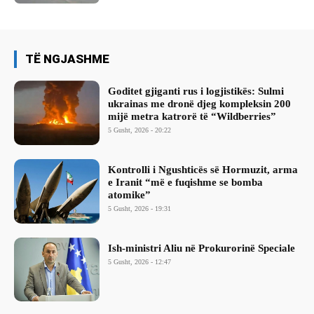
TË NGJASHME
Goditet gjiganti rus i logjistikës: Sulmi
ukrainas me dronë djeg kompleksin 200
mijë metra katrorë të “Wildberries”
5 Gusht, 2026 - 20:22
Kontrolli i Ngushticës së Hormuzit, arma
e Iranit “më e fuqishme se bomba
atomike”
5 Gusht, 2026 - 19:31
Ish-ministri ​Aliu në Prokurorinë Speciale
5 Gusht, 2026 - 12:47