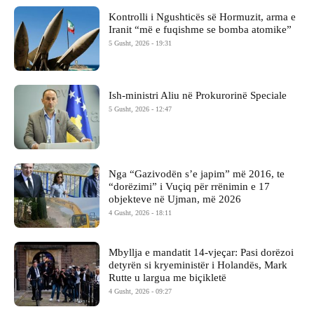
Kontrolli i Ngushticës së Hormuzit, arma e
Iranit “më e fuqishme se bomba atomike”
5 Gusht, 2026 - 19:31
Ish-ministri ​Aliu në Prokurorinë Speciale
5 Gusht, 2026 - 12:47
Nga “Gazivodën s’e japim” më 2016, te
“dorëzimi” i Vuçiq për rrënimin e 17
objekteve në Ujman, më 2026
4 Gusht, 2026 - 18:11
Mbyllja e mandatit 14-vjeçar: Pasi dorëzoi
detyrën si kryeministër i Holandës, Mark
Rutte u largua me biçikletë
4 Gusht, 2026 - 09:27