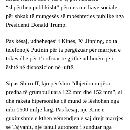
“shpërthen publikisht” përmes mediave sociale,
për shkak të mungesës së mbështetjes publike nga
Presidenti Donald Trump.
Pas kësaj, udhëheqësi i Kinës, Xi Jinping, do ta
telefonojë Putinin për ta përgëzuar për marrjen e
tokës dhe për t’i ofruar të gjithë ndihmën që i
është në dispozicion në luftë.
Sipas Shirreff, kjo përfshin “dhjetëra mijëra
predha të grumbulluara 122 mm dhe 152 mm”, si
dhe raketa hipersonike që mund të lëshohen nga
mbi 1600 milje larg. Pas kësaj, një Kinë e
guximshme e kthen vëmendjen e saj drejt marrjes
së Tajvanit, një ishull autonom i sunduar nga