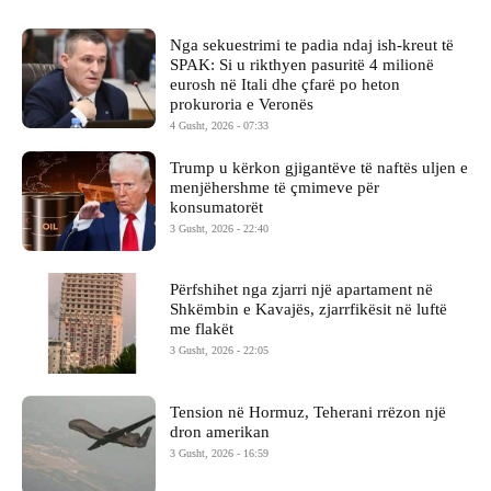
Nga sekuestrimi te padia ndaj ish-kreut të
SPAK: Si u rikthyen pasuritë 4 milionë
eurosh në Itali dhe çfarë po heton
prokuroria e Veronës
4 Gusht, 2026 - 07:33
Trump u kërkon gjigantëve të naftës uljen e
menjëhershme të çmimeve për
konsumatorët
3 Gusht, 2026 - 22:40
Përfshihet nga zjarri një apartament në
Shkëmbin e Kavajës, zjarrfikësit në luftë
me flakët
3 Gusht, 2026 - 22:05
Tension në Hormuz, Teherani rrëzon një
dron amerikan
3 Gusht, 2026 - 16:59