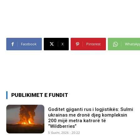
Facebook
X
Pinterest
WhatsAp
PUBLIKIMET E FUNDIT
Goditet gjiganti rus i logjistikës: Sulmi
ukrainas me dronë djeg kompleksin
200 mijë metra katrorë të
“Wildberries”
5 Gusht, 2026 - 20:22