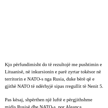
Kjo përfundimisht do të rezultojë me pushtimin e
Lituanisë, në inkursionin e parë zyrtar tokësor në
territorin e NATO-s nga Rusia, duke bërë që e
gjithë NATO të ndërhyjë sipas rregullit të Nenit 5.
Pas kësaj, shpërthen një luftë e përgjithshme
midis Rusisë dhe NATO-s, por Aleanca