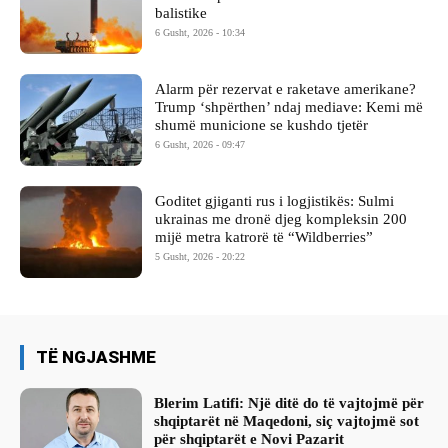
balistike
6 Gusht, 2026 - 10:34
Alarm për rezervat e raketave amerikane?
Trump ‘shpërthen’ ndaj mediave: Kemi më
shumë municione se kushdo tjetër
6 Gusht, 2026 - 09:47
Goditet gjiganti rus i logjistikës: Sulmi
ukrainas me dronë djeg kompleksin 200
mijë metra katrorë të “Wildberries”
5 Gusht, 2026 - 20:22
TË NGJASHME
Blerim Latifi: Një ditë do të vajtojmë për
shqiptarët në Maqedoni, siç vajtojmë sot
për shqiptarët e Novi Pazarit