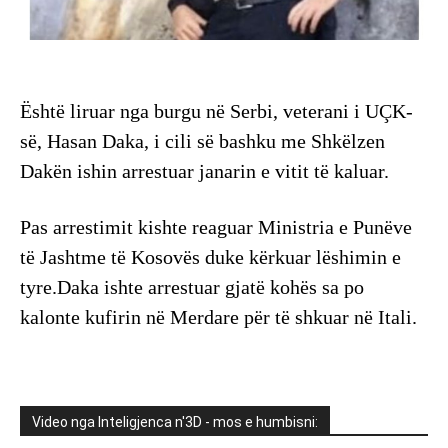
Është liruar nga burgu në Serbi, veterani i UÇK-
së, Hasan Daka, i cili së bashku me Shkëlzen
Dakën ishin arrestuar janarin e vitit të kaluar.
Pas arrestimit kishte reaguar Ministria e Punëve
të Jashtme të Kosovës duke kërkuar lëshimin e
tyre.Daka ishte arrestuar gjatë kohës sa po
kalonte kufirin në Merdare për të shkuar në Itali.
Video nga Inteligjenca n'3D - mos e humbisni: