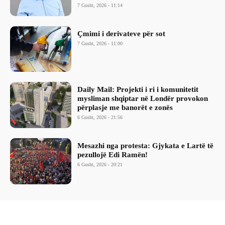
7 Gusht, 2026 - 11:14
Çmimi i derivateve për sot
7 Gusht, 2026 - 11:00
Daily Mail: Projekti i ri i komunitetit
mysliman shqiptar në Londër provokon
përplasje me banorët e zonës
6 Gusht, 2026 - 21:56
Mesazhi nga protesta: Gjykata e Lartë të
pezullojë Edi Ramën!
6 Gusht, 2026 - 20:21