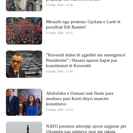
6 Gusht, 2026 - 21:56
Mesazhi nga protesta: Gjykata e Lartë të
pezullojë Edi Ramën!
6 Gusht, 2026 - 20:21
​”Kuvendi duhet të zgjedhë me emergjencë
Presidentin” / Hasani sqaron hapat pas
konstituimit të Kuvendit
6 Gusht, 2026 - 12:43
Abdixhiku e Osmani nuk flasin para
mediave pasi Kurti shtyri seancën
konstituive
6 Gusht, 2026 - 11:13
NATO premton mbrojtje ajrore urgjente për
Ukrainën pas sulmeve ruse me raketa