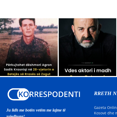
RRETH 
Gazeta Onlin
Ju lidh me botën vetëm me lajme të
Kosovë dhe m
zgjedhura!