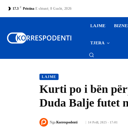
C
17.3
Pristina
E shtunë, 8 Gusht, 2026
LAJME
BIZNE
TJERA
LAJME
Kurti po i bën për
Duda Balje futet 
Nga
Korrespodenti
14 Prill, 2025 - 17:01