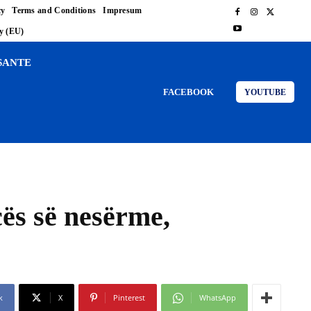
cy
Terms and Conditions
Impresum
cy (EU)
SANTE
FACEBOOK
YOUTUBE
cës së nesërme,
k
X
Pinterest
WhatsApp