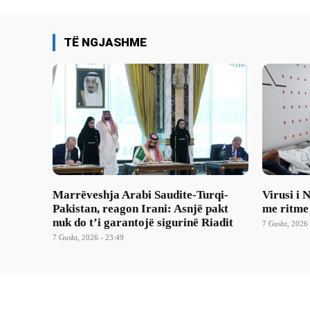
TË NGJASHME
Marrëveshja Arabi Saudite-Turqi-
Virusi i 
Pakistan, reagon Irani: Asnjë pakt
me ritme
nuk do t’i garantojë sigurinë Riadit
7 Gusht, 2026 
7 Gusht, 2026 - 23:49