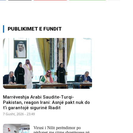
PUBLIKIMET E FUNDIT
Marrëveshja Arabi Saudite-Turqi-
Pakistan, reagon Irani: Asnjë pakt nuk do
t’i garantojë sigurinë Riadit
7 Gusht, 2026 - 23:49
Virusi i Nilit perëndimor po
përhapet me ritme shqetësuese në