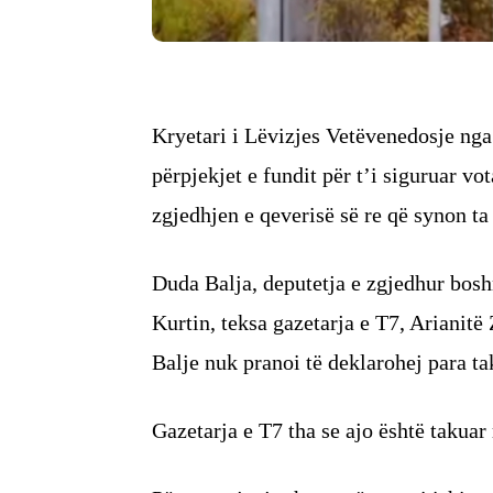
Kryetari i Lëvizjes Vetëvenedosje nga 
përpjekjet e fundit për t’i siguruar vo
zgjedhjen e qeverisë së re që synon ta
Duda Balja, deputetja e zgjedhur bosh
Kurtin, teksa gazetarja e T7, Arianitë 
Balje nuk pranoi të deklarohej para ta
Gazetarja e T7 tha se ajo është takuar