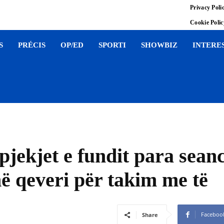
Privacy Poli
Cookie Poli
S
PRÉCIS
OP/ED
SPORTI
SHOWBIZ
INTERE
pjekjet e fundit para sean
në qeveri për takim me të
Faceboo
Share