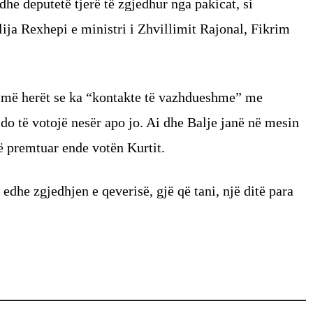
edhe deputetë tjerë të zgjedhur nga pakicat, si
ija Rexhepi e ministri i Zhvillimit Rajonal, Fikrim
a më herët se ka “kontakte të vazhdueshme” me
 do të votojë nesër apo jo. Ai dhe Balje janë në mesin
ë premtuar ende votën Kurtit.
dhe zgjedhjen e qeverisë, gjë që tani, një ditë para