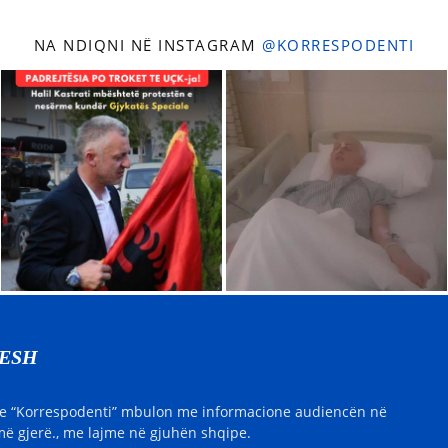
NA NDIQNI NË INSTAGRAM
@KORRESPODENTI
NESH
e “Korrespodenti” mbulon me informacione audiencën në
ë gjerë., me lajme në gjuhën shqipe.