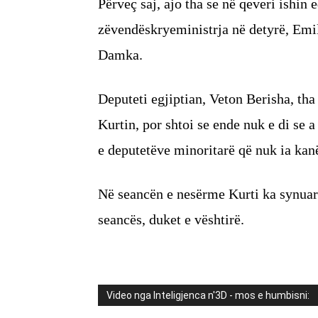
Përveç saj, ajo tha se në qeveri ishin 
zëvendëskryeministrja në detyrë, Emil
Damka.
Deputeti egjiptian, Veton Berisha, th
Kurtin, por shtoi se ende nuk e di se a
e deputetëve minoritarë që nuk ia kan
Në seancën e nesërme Kurti ka synuar e
seancës, duket e vështirë.
Video nga Inteligjenca n'3D - mos e humbisni: