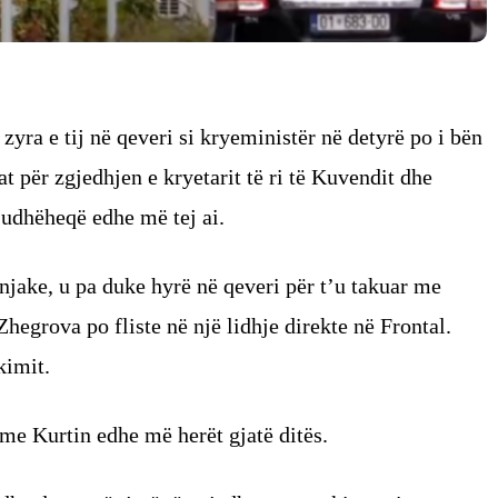
zyra e tij në qeveri si kryeministër në detyrë po i bën
tat për zgjedhjen e kryetarit të ri të Kuvendit dhe
 udhëheqë edhe më tej ai.
njake, u pa duke hyrë në qeveri për t’u takuar me
Zhegrova po fliste në një lidhje direkte në Frontal.
kimit.
 me Kurtin edhe më herët gjatë ditës.