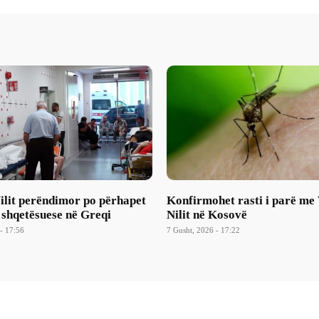
Nilit perëndimor po përhapet
Konfirmohet rasti i parë me 
 shqetësuese në Greqi
Nilit në Kosovë
- 17:56
7 Gusht, 2026 - 17:22