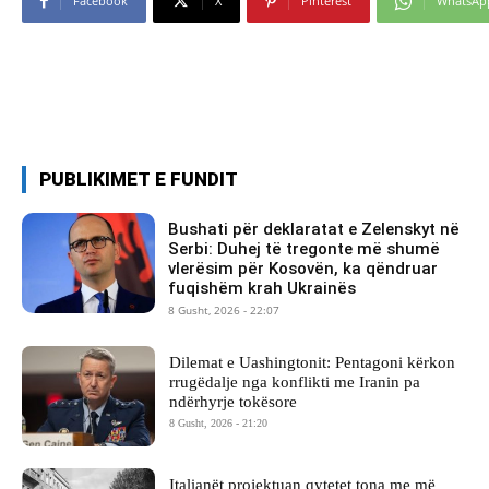
Facebook
X
Pinterest
WhatsAp
PUBLIKIMET E FUNDIT
Bushati për deklaratat e Zelenskyt në
Serbi: Duhej të tregonte më shumë
vlerësim për Kosovën, ka qëndruar
fuqishëm krah Ukrainës
8 Gusht, 2026 - 22:07
Dilemat e Uashingtonit: Pentagoni kërkon
rrugëdalje nga konflikti me Iranin pa
ndërhyrje tokësore
8 Gusht, 2026 - 21:20
Italianët projektuan qytetet tona me më