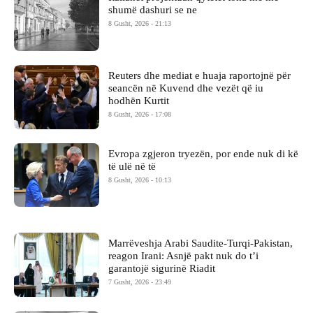
shumë dashuri se ne
8 Gusht, 2026 - 21:13
Reuters dhe mediat e huaja raportojnë për
seancën në Kuvend dhe vezët që iu
hodhën Kurtit
8 Gusht, 2026 - 17:08
Evropa zgjeron tryezën, por ende nuk di kë
të ulë në të
8 Gusht, 2026 - 10:13
Marrëveshja Arabi Saudite-Turqi-Pakistan,
reagon Irani: Asnjë pakt nuk do t’i
garantojë sigurinë Riadit
7 Gusht, 2026 - 23:49