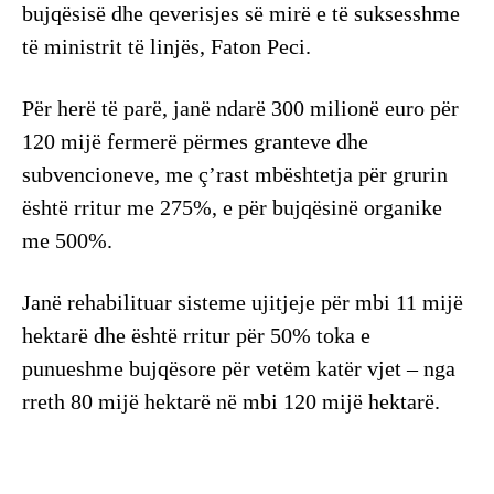
bujqësisë dhe qeverisjes së mirë e të suksesshme
të ministrit të linjës, Faton Peci.
Për herë të parë, janë ndarë 300 milionë euro për
120 mijë fermerë përmes granteve dhe
subvencioneve, me ç’rast mbështetja për grurin
është rritur me 275%, e për bujqësinë organike
me 500%.
Janë rehabilituar sisteme ujitjeje për mbi 11 mijë
hektarë dhe është rritur për 50% toka e
punueshme bujqësore për vetëm katër vjet – nga
rreth 80 mijë hektarë në mbi 120 mijë hektarë.