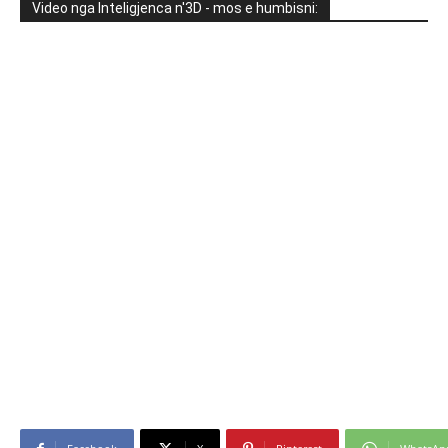
Video nga Inteligjenca n'3D - mos e humbisni: