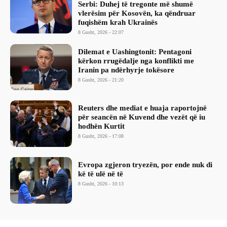
Serbi: Duhej të tregonte më shumë
vlerësim për Kosovën, ka qëndruar
fuqishëm krah Ukrainës
8 Gusht, 2026 - 22:07
Dilemat e Uashingtonit: Pentagoni
kërkon rrugëdalje nga konflikti me
Iranin pa ndërhyrje tokësore
8 Gusht, 2026 - 21:20
Reuters dhe mediat e huaja raportojnë
për seancën në Kuvend dhe vezët që iu
hodhën Kurtit
8 Gusht, 2026 - 17:08
Evropa zgjeron tryezën, por ende nuk di
kë të ulë në të
8 Gusht, 2026 - 10:13