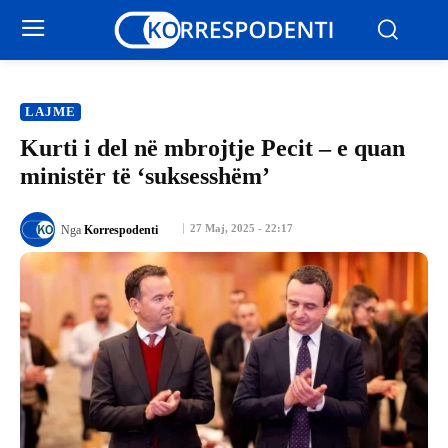
LAJME
Kurti i del në mbrojtje Pecit – e quan
ministër të ‘suksesshëm’
27 Maj, 2025 - 22:17
Nga
Korrespodenti