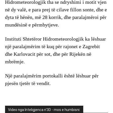
Hidrometeorologjik tha se ndryshimi i motit vjen
në dy valë, e para prej të cilave fillon sonte, dhe e
dyta të hënën, më 28 korrik, dhe paralajmëroi për
mundësinë e përmbytjeve.
Instituti Shtetëror Hidrometeorologjik ka lëshuar
një paralajmërim të kuq për rajonet e Zagrebit
dhe Karlovacit për sot, dhe për Rijekën në
mbrëmje.
Një paralajmërim portokalli është lëshuar për
pjesën tjetër të vendit.
Video nga Inteligjenca n'3D - mos e humbisni: