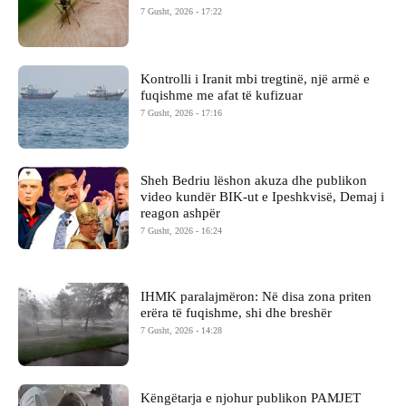
7 Gusht, 2026 - 17:22
Kontrolli i Iranit mbi tregtinë, një armë e
fuqishme me afat të kufizuar
7 Gusht, 2026 - 17:16
Sheh Bedriu lëshon akuza dhe publikon
video kundër BIK-ut e Ipeshkvisë, Demaj i
reagon ashpër
7 Gusht, 2026 - 16:24
IHMK paralajmëron: Në disa zona priten
erëra të fuqishme, shi dhe breshër
7 Gusht, 2026 - 14:28
Këngëtarja e njohur publikon PAMJET