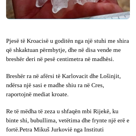
Pjesë të Kroacisë u goditën nga një stuhi me shira
që shkaktuan përmbytje, dhe në disa vende me
breshër deri në pesë centimetra në madhësi.
Breshër ra në afërsi të Karlovacit dhe Lošinjit,
ndërsa një sasi e madhe shiu ra në Cres,
raportojnë mediat kroate.
Re të mëdha të zeza u shfaqën mbi Rijekë, ku
binte shi, bubullima, vetëtima dhe frynte një erë e
fortë.Petra Mikuš Jurkovië nga Instituti