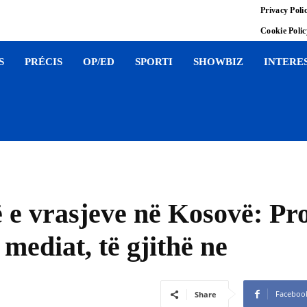
Privacy Poli
Cookie Poli
S
PRÉCIS
OP/ED
SPORTI
SHOWBIZ
INTERE
 e vrasjeve në Kosovë: Pro
 mediat, të gjithë ne
Faceboo
Share