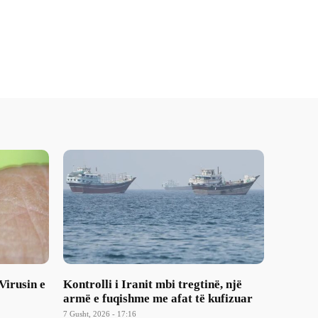
Virusin e
Kontrolli i Iranit mbi tregtinë, një
armë e fuqishme me afat të kufizuar
7 Gusht, 2026 - 17:16