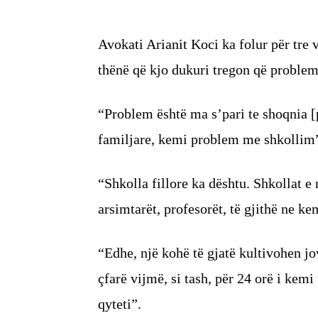
Avokati Arianit Koci ka folur për tre 
thënë që kjo dukuri tregon që problem 
“Problem është ma s’pari te shoqnia [
familjare, kemi problem me shkollim”
“Shkolla fillore ka dështu. Shkollat
arsimtarët, profesorët, të gjithë ne ke
“Edhe, një kohë të gjatë kultivohen j
çfarë vijmë, si tash, për 24 orë i kemi 
qyteti”.