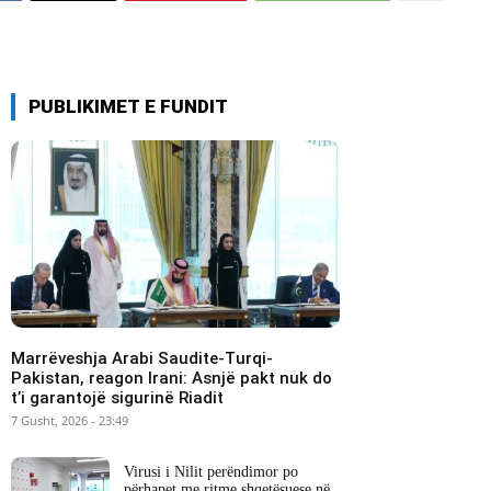
PUBLIKIMET E FUNDIT
Marrëveshja Arabi Saudite-Turqi-
Pakistan, reagon Irani: Asnjë pakt nuk do
t’i garantojë sigurinë Riadit
7 Gusht, 2026 - 23:49
Virusi i Nilit perëndimor po
përhapet me ritme shqetësuese në