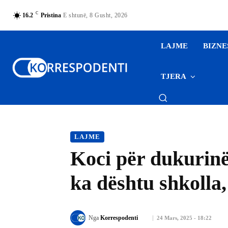
C
16.2
Pristina
E shtunë, 8 Gusht, 2026
LAJME
BIZNE
TJERA
LAJME
Koci për dukurinë
ka dështu shkolla,
Nga
Korrespodenti
24 Mars, 2025 - 18:22