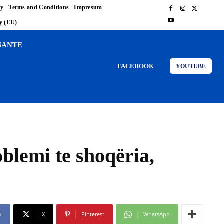
cy
Terms and Conditions
Impresum
cy (EU)
SANTE
FACEBOOK
YOUTUBE
blemi te shoqëria,
k
X
Pinterest
WhatsApp