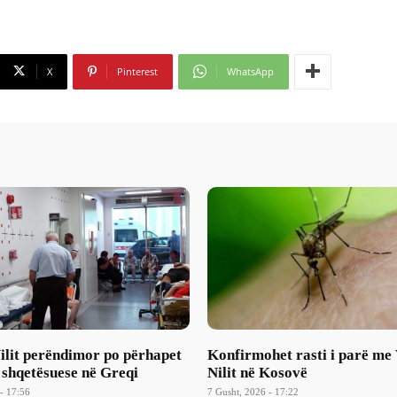
X
Pinterest
WhatsApp
Nilit perëndimor po përhapet
Konfirmohet rasti i parë me 
 shqetësuese në Greqi
Nilit në Kosovë
- 17:56
7 Gusht, 2026 - 17:22