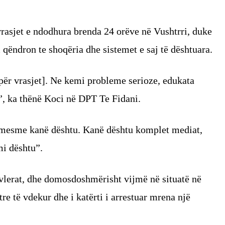
vrasjet e ndodhura brenda 24 orëve në Vushtrri, duke
qëndron te shoqëria dhe sistemet e saj të dështuara.
për vrasjet]. Ne kemi probleme serioze, edukata
, ka thënë Koci në DPT Te Fidani.
 e mesme kanë dështu. Kanë dështu komplet mediat,
mi dështu”.
ovlerat, dhe domosdoshmërisht vijmë në situatë në
tre të vdekur dhe i katërti i arrestuar mrena një