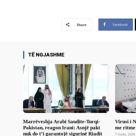
Facebook
Share
TË NGJASHME
Marrëveshja Arabi Saudite-Turqi-
Virusi i 
Pakistan, reagon Irani: Asnjë pakt
me ritme
nuk do t’i garantojë sigurinë Riadit
7 Gusht, 2026 