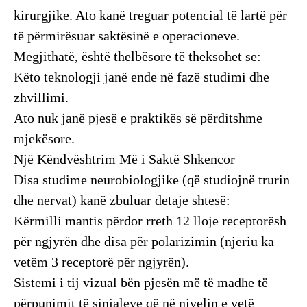
kirurgjike. Ato kanë treguar potencial të lartë për
të përmirësuar saktësinë e operacioneve.
​Megjithatë, është thelbësore të theksohet se:
​Këto teknologji janë ende në fazë studimi dhe
zhvillimi.
​Ato nuk janë pjesë e praktikës së përditshme
mjekësore.
​Një Këndvështrim Më i Saktë Shkencor
​Disa studime neurobiologjike (që studiojnë trurin
dhe nervat) kanë zbuluar detaje shtesë:
​Kërmilli mantis përdor rreth 12 lloje receptorësh
për ngjyrën dhe disa për polarizimin (njeriu ka
vetëm 3 receptorë për ngjyrën).
​Sistemi i tij vizual bën pjesën më të madhe të
përpunimit të sinjaleve që në nivelin e vetë