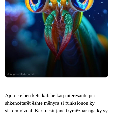
​Ajo që e bën këtë kafshë kaq interesante për
shkencëtarët është mënyra si funksionon ky
sistem vizual. Kërkuesit janë frymëzuar nga ky sy