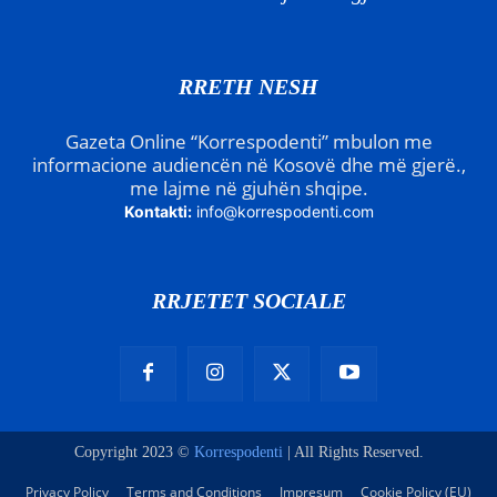
RRETH NESH
Gazeta Online “Korrespodenti” mbulon me
informacione audiencën në Kosovë dhe më gjerë.,
me lajme në gjuhën shqipe.
Kontakti:
info@korrespodenti.com
RRJETET SOCIALE
Copyright 2023 ©
Korrespodenti
| All Rights Reserved.
Privacy Policy
Terms and Conditions
Impresum
Cookie Policy (EU)