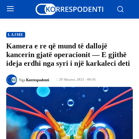
LAJME
​Kamera e re që mund të dallojë
kancerin gjatë operacionit — E gjithë
ideja erdhi nga syri i një karkaleci deti
29 Shtator, 2025 - 09:45
Nga
Korrespodenti