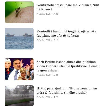
Konfirmohet rasti i parë me Virusin e Nilit
në Kosovë
7 Gusht, 2026 - 17:22
Kontrolli i Iranit mbi tregtinë, një armë e
fuqishme me afat të kufizuar
7 Gusht, 2026 - 17:16
Sheh Bedriu lëshon akuza dhe publikon
video kundër BIK-ut e Ipeshkvisë, Demaj i
reagon ashpër
7 Gusht, 2026 - 16:24
IHMK paralajmëron: Në disa zona priten
erëra të fuqishme, shi dhe breshër
7 Gusht, 2026 - 14:28