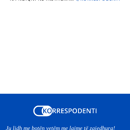
Ju lidh me botën vetëm me lajme të zgjedhura!