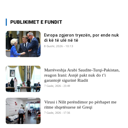
PUBLIKIMET E FUNDIT
Evropa zgjeron tryezën, por ende nuk
di kë të ulë në të
8 Gusht, 2026 - 10:13
Marrëveshja Arabi Saudite-Turqi-Pakistan,
reagon Irani: Asnjë pakt nuk do t’i
garantojë sigurinë Riadit
7 Gusht, 2026 - 23:49
Virusi i Nilit perëndimor po përhapet me
ritme shqetësuese në Greqi
7 Gusht, 2026 - 17:56