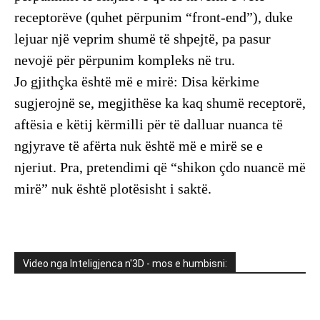
receptorëve (quhet përpunim “front-end”), duke
lejuar një veprim shumë të shpejtë, pa pasur
nevojë për përpunim kompleks në tru.
​Jo gjithçka është më e mirë: Disa kërkime
sugjerojnë se, megjithëse ka kaq shumë receptorë,
aftësia e këtij kërmilli për të dalluar nuanca të
ngjyrave të afërta nuk është më e mirë se e
njeriut. Pra, pretendimi që “shikon çdo nuancë më
mirë” nuk është plotësisht i saktë.
Video nga Inteligjenca n'3D - mos e humbisni: