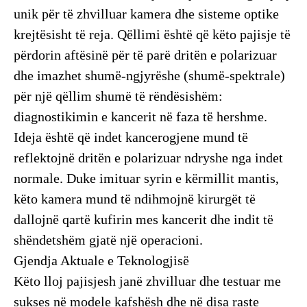
unik për të zhvilluar kamera dhe sisteme optike
krejtësisht të reja. Qëllimi është që këto pajisje të
përdorin aftësinë për të parë dritën e polarizuar
dhe imazhet shumë-ngjyrëshe (shumë-spektrale)
për një qëllim shumë të rëndësishëm:
diagnostikimin e kancerit në faza të hershme.
​Ideja është që indet kancerogjene mund të
reflektojnë dritën e polarizuar ndryshe nga indet
normale. Duke imituar syrin e kërmillit mantis,
këto kamera mund të ndihmojnë kirurgët të
dallojnë qartë kufirin mes kancerit dhe indit të
shëndetshëm gjatë një operacioni.
​Gjendja Aktuale e Teknologjisë
​Këto lloj pajisjesh janë zhvilluar dhe testuar me
sukses në modele kafshësh dhe në disa raste