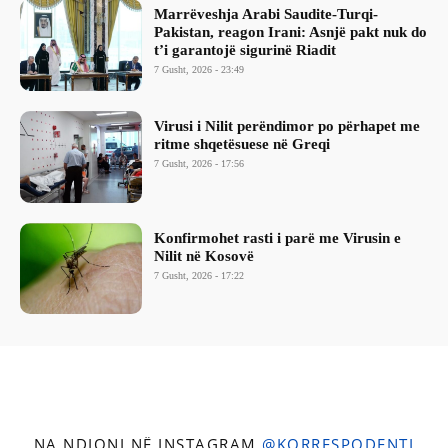
Marrëveshja Arabi Saudite-Turqi-
Pakistan, reagon Irani: Asnjë pakt nuk do
t’i garantojë sigurinë Riadit
7 Gusht, 2026 - 23:49
Virusi i Nilit perëndimor po përhapet me
ritme shqetësuese në Greqi
7 Gusht, 2026 - 17:56
Konfirmohet rasti i parë me Virusin e
Nilit në Kosovë
7 Gusht, 2026 - 17:22
NA NDIQNI NË INSTAGRAM
@KORRESPODENTI