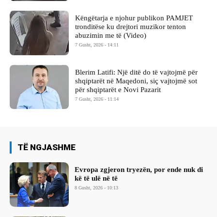
Këngëtarja e njohur publikon PAMJET
tronditëse ku drejtori muzikor tenton
abuzimin me të (Video)
7 Gusht, 2026 - 14:11
Blerim Latifi: Një ditë do të vajtojmë për
shqiptarët në Maqedoni, siç vajtojmë sot
për shqiptarët e Novi Pazarit
7 Gusht, 2026 - 11:14
TË NGJASHME
Evropa zgjeron tryezën, por ende nuk di
kë të ulë në të
8 Gusht, 2026 - 10:13