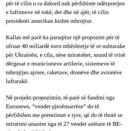
për të cilin u ra dakord nuk përfshinte ndërprerjen
e luftimeve në tokë, det dhe në ajër, të cilin
presidenti amerikan kishte mbrojtur.
Kallas më parë ka paraqitur një propozim për të
ofruar 40 miliardë euro mbështetje të re ushtarake
për Ukrainën, e cila, nëse miratohet, mund të rrisë
dërgesat e municioneve artilerie, sistemeve të
mbrojtjes ajrore, raketave, dronëve dhe avionëve
luftarakë.
Në projekt-propozimin, të parë së fundmi nga
Euronews, “vendet pjesëmarrëse” do të
përfshihen me premtimet e tyre, që do të thotë se
miratimi unanim nga të 27 vendet anëtare të BE-