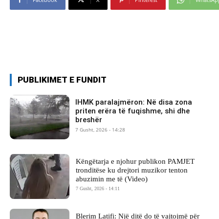
PUBLIKIMET E FUNDIT
IHMK paralajmëron: Në disa zona
priten erëra të fuqishme, shi dhe
breshër
7 Gusht, 2026 - 14:28
Këngëtarja e njohur publikon PAMJET
tronditëse ku drejtori muzikor tenton
abuzimin me të (Video)
7 Gusht, 2026 - 14:11
Blerim Latifi: Një ditë do të vajtojmë për