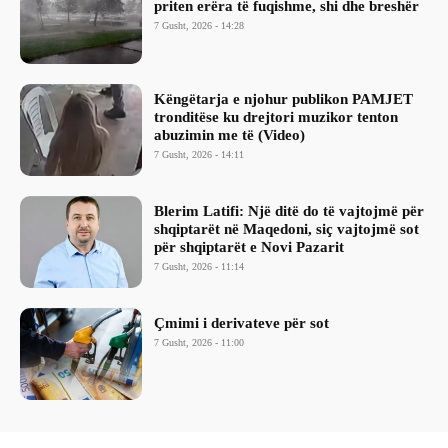
priten erëra të fuqishme, shi dhe breshër
7 Gusht, 2026 - 14:28
Këngëtarja e njohur publikon PAMJET
tronditëse ku drejtori muzikor tenton
abuzimin me të (Video)
7 Gusht, 2026 - 14:11
Blerim Latifi: Një ditë do të vajtojmë për
shqiptarët në Maqedoni, siç vajtojmë sot
për shqiptarët e Novi Pazarit
7 Gusht, 2026 - 11:14
Çmimi i derivateve për sot
7 Gusht, 2026 - 11:00