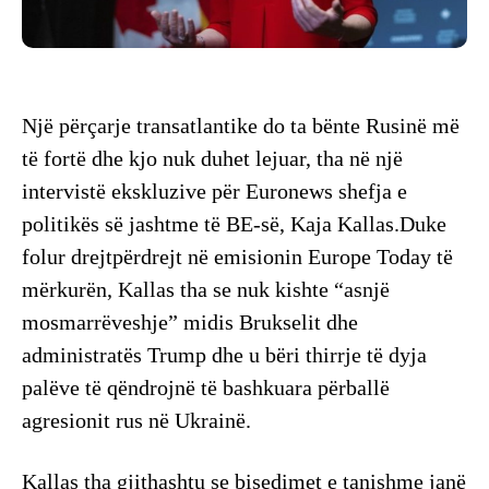
Një përçarje transatlantike do ta bënte Rusinë më
të fortë dhe kjo nuk duhet lejuar, tha në një
intervistë ekskluzive për Euronews shefja e
politikës së jashtme të BE-së, Kaja Kallas.Duke
folur drejtpërdrejt në emisionin Europe Today të
mërkurën, Kallas tha se nuk kishte “asnjë
mosmarrëveshje” midis Brukselit dhe
administratës Trump dhe u bëri thirrje të dyja
palëve të qëndrojnë të bashkuara përballë
agresionit rus në Ukrainë.
Kallas tha gjithashtu se bisedimet e tanishme janë