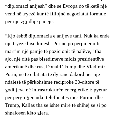
“diplomaci anijesh” dhe se Evropa do të ketë një
vend në tryezë kur të fillojnë negociatat formale
për një zgjidhje paqeje.
“Kjo është diplomacia e anijeve tani. Nuk ka ende
një tryezë bisedimesh. Por ne po përpiqemi të
marrim një pamje të pozicionit të palëve,” tha
ajo, një ditë pas bisedimeve midis presidentëve
amerikanë dhe rus, Donald Trump dhe Vladimir
Putin, në të cilat ata të dy ranë dakord për një
ndalesë të përkohshme reciproke 30-ditore të
goditjeve në infrastrukturën energjetike.E pyetur
për përgjigjen ndaj telefonatës mes Putinit dhe
Trump, Kallas tha se ishte mirë të shihej se si po
shpalosen këto gjëra.