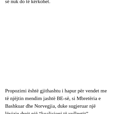
së nuk do të kërkohet.
Propozimi është gjithashtu i hapur për vendet me
të njëjtin mendim jashtë BE-së, si Mbretëria e
Bashkuar dhe Norvegjia, duke sugjeruar një
lëvizje drejt një “koalicioni të vullnetit”.