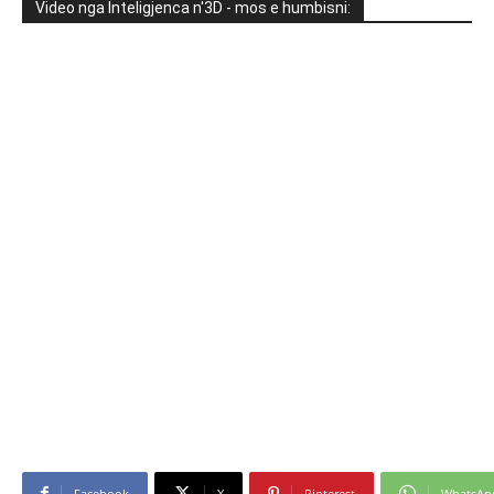
Video nga Inteligjenca n'3D - mos e humbisni:
Facebook
X
Pinterest
WhatsAp