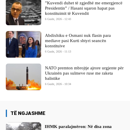
​”Kuvendi duhet të zgjedhë me emergjencë
Presidentin” / Hasani sqaron hapat pas
konstituimit të Kuvendit
6 Gusht, 2026 - 12:43
Abdixhiku e Osmani nuk flasin para
mediave pasi Kurti shtyri seancën
konstituive
6 Gusht, 2026 - 11:13
NATO premton mbrojtje ajrore urgjente për
Ukrainën pas sulmeve ruse me raketa
balistike
6 Gusht, 2026 - 10:34
TË NGJASHME
IHMK paralajmëron: Në disa zona