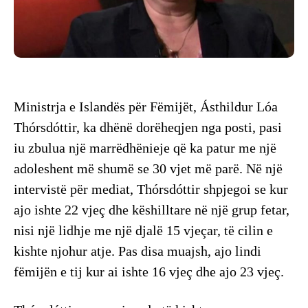
Ministrja e Islandës për Fëmijët, Ásthildur Lóa
Thórsdóttir, ka dhënë dorëheqjen nga posti, pasi
iu zbulua një marrëdhënieje që ka patur me një
adoleshent më shumë se 30 vjet më parë. Në një
intervistë për mediat, Thórsdóttir shpjegoi se kur
ajo ishte 22 vjeç dhe këshilltare në një grup fetar,
nisi një lidhje me një djalë 15 vjeçar, të cilin e
kishte njohur atje. Pas disa muajsh, ajo lindi
fëmijën e tij kur ai ishte 16 vjeç dhe ajo 23 vjeç.