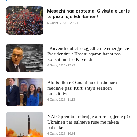
Mesazhi nga protesta: Gjykata e Lartë
të pezullojë Edi Ramën!
6 Gusht, 2026 - 20:21
​”Kuvendi duhet të zgjedhë me emergjencë
Presidentin” / Hasani sqaron hapat pas
konstituimit të Kuvendit
6 Gusht, 2026 - 12:43
Abdixhiku e Osmani nuk flasin para
mediave pasi Kurti shtyri seancën
konstituive
6 Gusht, 2026 - 11:13
NATO premton mbrojtje ajrore urgjente për
Ukrainën pas sulmeve ruse me raketa
balistike
6 Gusht, 2026 - 10:34