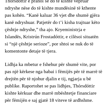
Thórsdóttir e pranoi se do të kishte vepruar
ndryshe nëse do të kishte mundësinë të kthente
pas kohën. “Kanë kaluar 36 vjet dhe shumë gjëra
kanë ndryshuar. Patjetër do t’i kisha trajtuar këto
çështje ndryshe,” tha ajo. Kryeministrja e
Islandës, Kristrún Frostadóttir, e cilësoi situatën
si “një çështje serioze”, por shtoi se nuk do të
komentonte detaje të tjera.
Lidhja ka mbetur e fshehur për shumë vite, por
pas një kërkese nga babai i fëmijës për të marrë të
drejtën për të njohur djalin e tij, ngjarja u bë
publike. Raportohet se pas lidhjes, Thórsdóttir
kishte kërkuar dhe marrë mbështetje financiare
për fëmijën e saj gjatë 18 viteve të ardhshme.