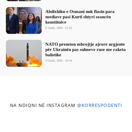
Abdixhiku e Osmani nuk flasin para
mediave pasi Kurti shtyri seancën
konstituive
6 Gusht, 2026 - 11:13
NATO premton mbrojtje ajrore urgjente
për Ukrainën pas sulmeve ruse me raketa
balistike
6 Gusht, 2026 - 10:34
NA NDIQNI NË INSTAGRAM
@KORRESPODENTI