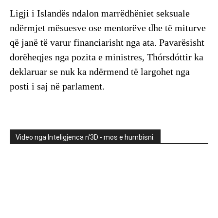
Ligji i Islandës ndalon marrëdhëniet seksuale
ndërmjet mësuesve ose mentorëve dhe të miturve
që janë të varur financiarisht nga ata. Pavarësisht
dorëheqjes nga pozita e ministres, Thórsdóttir ka
deklaruar se nuk ka ndërmend të largohet nga
posti i saj në parlament.
Video nga Inteligjenca n'3D - mos e humbisni: