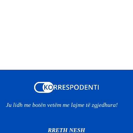
Ju lidh me botën vetëm me lajme të zgjedhura!
RRETH NESH