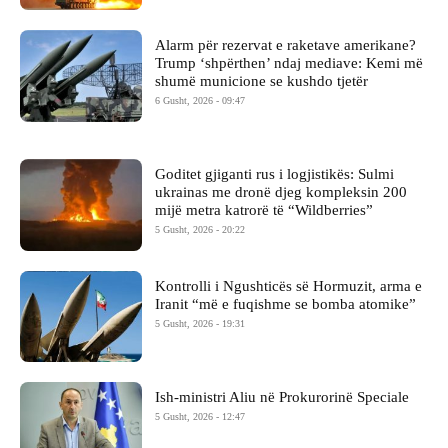
Alarm për rezervat e raketave amerikane?
Trump ‘shpërthen’ ndaj mediave: Kemi më
shumë municione se kushdo tjetër
6 Gusht, 2026 - 09:47
Goditet gjiganti rus i logjistikës: Sulmi
ukrainas me dronë djeg kompleksin 200
mijë metra katrorë të “Wildberries”
5 Gusht, 2026 - 20:22
Kontrolli i Ngushticës së Hormuzit, arma e
Iranit “më e fuqishme se bomba atomike”
5 Gusht, 2026 - 19:31
Ish-ministri ​Aliu në Prokurorinë Speciale
5 Gusht, 2026 - 12:47