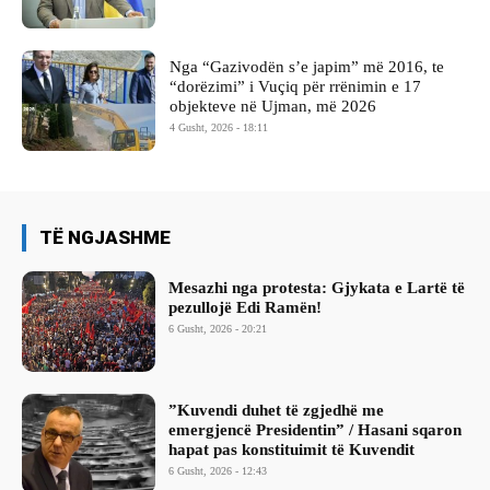
Nga “Gazivodën s’e japim” më 2016, te
“dorëzimi” i Vuçiq për rrënimin e 17
objekteve në Ujman, më 2026
4 Gusht, 2026 - 18:11
TË NGJASHME
Mesazhi nga protesta: Gjykata e Lartë të
pezullojë Edi Ramën!
6 Gusht, 2026 - 20:21
​”Kuvendi duhet të zgjedhë me
emergjencë Presidentin” / Hasani sqaron
hapat pas konstituimit të Kuvendit
6 Gusht, 2026 - 12:43