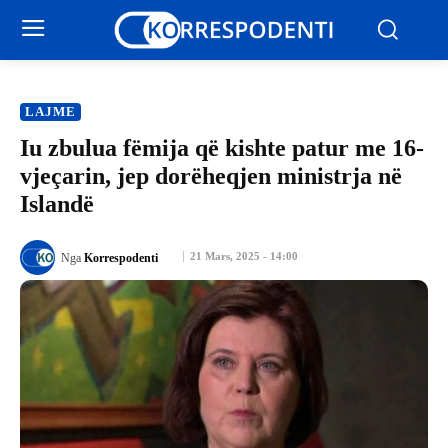
LAJME
Iu zbulua fëmija që kishte patur me 16-
vjeçarin, jep dorëheqjen ministrja në
Islandë
21 Mars, 2025 - 14:00
Nga
Korrespodenti