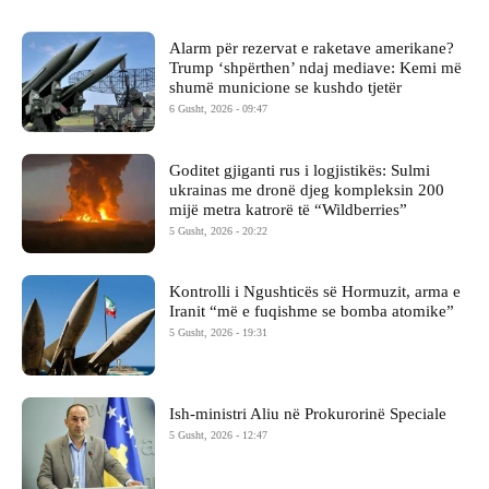
Alarm për rezervat e raketave amerikane?
Trump ‘shpërthen’ ndaj mediave: Kemi më
shumë municione se kushdo tjetër
6 Gusht, 2026 - 09:47
Goditet gjiganti rus i logjistikës: Sulmi
ukrainas me dronë djeg kompleksin 200
mijë metra katrorë të “Wildberries”
5 Gusht, 2026 - 20:22
Kontrolli i Ngushticës së Hormuzit, arma e
Iranit “më e fuqishme se bomba atomike”
5 Gusht, 2026 - 19:31
Ish-ministri ​Aliu në Prokurorinë Speciale
5 Gusht, 2026 - 12:47