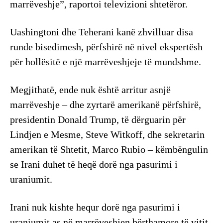
marrëveshje”, raportoi televizioni shtetëror.
Uashingtoni dhe Teherani kanë zhvilluar disa
runde bisedimesh, përfshirë në nivel ekspertësh
për hollësitë e një marrëveshjeje të mundshme.
Megjithatë, ende nuk është arritur asnjë
marrëveshje – dhe zyrtarë amerikanë përfshirë,
presidentin Donald Trump, të dërguarin për
Lindjen e Mesme, Steve Witkoff, dhe sekretarin
amerikan të Shtetit, Marco Rubio – këmbëngulin
se Irani duhet të heqë dorë nga pasurimi i
uraniumit.
Irani nuk kishte hequr dorë nga pasurimi i
uraniumit as në marrëveshjen bërthamore të vitit