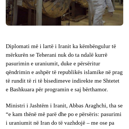
Diplomati më i lartë i Iranit ka këmbëngulur të
mërkurën se Teherani nuk do ta ndalë kurrë
pasurimin e uraniumit, duke e përsëritur
qëndrimin e ashpër të republikës islamike në prag
të rundit të ri të bisedimeve indirekte me Shtetet
e Bashkuara për programin e saj bërthamor.
Ministri i Jashtëm i Iranit, Abbas Araghchi, tha se
“e kam thënë më parë dhe po e përsëris: pasurimi
i uraniumit në Iran do të vazhdojë – me ose pa