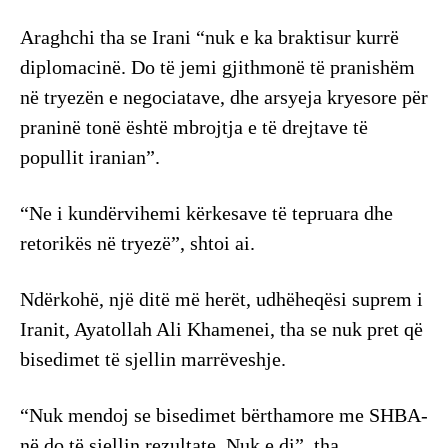
Araghchi tha se Irani “nuk e ka braktisur kurrë
diplomacinë. Do të jemi gjithmonë të pranishëm
në tryezën e negociatave, dhe arsyeja kryesore për
praninë tonë është mbrojtja e të drejtave të
popullit iranian”.
“Ne i kundërvihemi kërkesave të tepruara dhe
retorikës në tryezë”, shtoi ai.
Ndërkohë, një ditë më herët, udhëheqësi suprem i
Iranit, Ayatollah Ali Khamenei, tha se nuk pret që
bisedimet të sjellin marrëveshje.
“Nuk mendoj se bisedimet bërthamore me SHBA-
në do të sjellin rezultate. Nuk e di”, tha