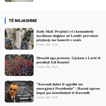
TË NGJASHME
Daily Mail: Projekti i ri i komunitetit
mysliman shqiptar në Londër provokon
përplasje me banorët e zonës
6 Gusht, 2026 - 21:56
Mesazhi nga protesta: Gjykata e Lartë të
pezullojë Edi Ramën!
6 Gusht, 2026 - 20:21
​”Kuvendi duhet të zgjedhë me
emergjencë Presidentin” / Hasani sqaron
hapat pas konstituimit të Kuvendit
6 Gusht, 2026 - 12:43