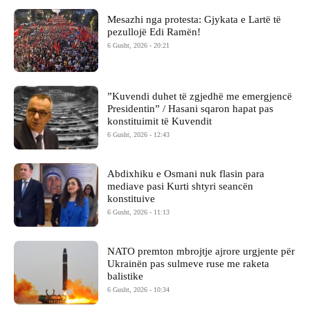
Mesazhi nga protesta: Gjykata e Lartë të
pezullojë Edi Ramën!
6 Gusht, 2026 - 20:21
​”Kuvendi duhet të zgjedhë me emergjencë
Presidentin” / Hasani sqaron hapat pas
konstituimit të Kuvendit
6 Gusht, 2026 - 12:43
Abdixhiku e Osmani nuk flasin para
mediave pasi Kurti shtyri seancën
konstituive
6 Gusht, 2026 - 11:13
NATO premton mbrojtje ajrore urgjente për
Ukrainën pas sulmeve ruse me raketa
balistike
6 Gusht, 2026 - 10:34