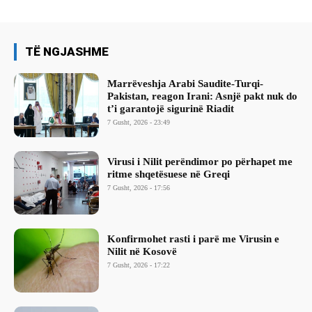
TË NGJASHME
Marrëveshja Arabi Saudite-Turqi-
Pakistan, reagon Irani: Asnjë pakt nuk do
t’i garantojë sigurinë Riadit
7 Gusht, 2026 - 23:49
Virusi i Nilit perëndimor po përhapet me
ritme shqetësuese në Greqi
7 Gusht, 2026 - 17:56
Konfirmohet rasti i parë me Virusin e
Nilit në Kosovë
7 Gusht, 2026 - 17:22