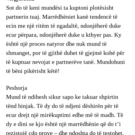
Sot do të keni mundësi ta kuptoni plotësisht
partnerin tuaj. Marrëdhëniet kanë tendencë të
ecin me një ritëm të ngadaltë, ndonjëherë duke
ecur përpara, ndonjëherë duke u kthyer pas. Ky
është një proces natyror dhe nuk mund të
shmanget, por të gjithë duhet të gjejmë kohë për
të kuptuar nevojat e partnerëve tanë. Mundohuni
të bëni pikërisht këtë!
Peshorja
Mund të ndihesh sikur sapo ke takuar shpirtin
tënd binjak. Të dy do të ndjeni dëshirën për të
ecur drejt një mirëkuptimi edhe më të madh. Të
dy e dini se kjo është një marrëdhënie që do t’i
rezistojë çdo prove – dhe ndoshta do të testohet.