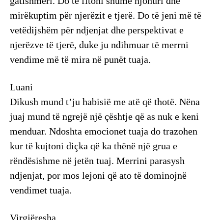
gatishmëri. Do të fitoni shumë njohuri dhe
mirëkuptim për njerëzit e tjerë. Do të jeni më të
vetëdijshëm për ndjenjat dhe perspektivat e
njerëzve të tjerë, duke ju ndihmuar të merrni
vendime më të mira në punët tuaja.
Luani
Dikush mund t’ju habisië me atë që thotë. Nëna
juaj mund të ngrejë një çështje që as nuk e keni
menduar. Ndoshta emocionet tuaja do trazohen
kur të kujtoni diçka që ka thënë një grua e
rëndësishme në jetën tuaj. Merrini parasysh
ndjenjat, por mos lejoni që ato të dominojnë
vendimet tuaja.
Virgjëresha