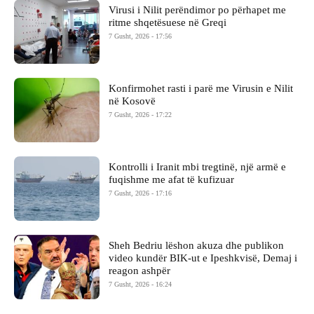
Virusi i Nilit perëndimor po përhapet me
ritme shqetësuese në Greqi
7 Gusht, 2026 - 17:56
Konfirmohet rasti i parë me Virusin e Nilit
në Kosovë
7 Gusht, 2026 - 17:22
Kontrolli i Iranit mbi tregtinë, një armë e
fuqishme me afat të kufizuar
7 Gusht, 2026 - 17:16
Sheh Bedriu lëshon akuza dhe publikon
video kundër BIK-ut e Ipeshkvisë, Demaj i
reagon ashpër
7 Gusht, 2026 - 16:24