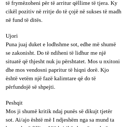
të frymëzoheni për të arritur qëllime të tjera. Ky
cikël pozitiv në rritje do të çojë në sukses të madh
në fund të ditës.
Ujori
Puna juaj duket e lodhshme sot, edhe më shumë
se zakonisht. Do të ndiheni të lidhur me një
situatë që thjesht nuk ju përshtatet. Mos u nxitoni
dhe mos vendosni papritur të hiqni dorë. Kjo
është vetëm një fazë kalimtare që do të
përfundojë së shpejti.
Peshqit
Mos ji shumë kritik ndaj punës së dikujt tjetër
sot. Ai/ajo është më I ndjeshëm nga sa mund ta