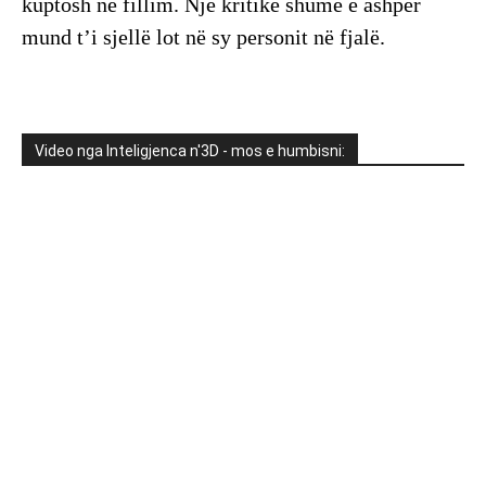
kuptosh në fillim. Një kritikë shumë e ashpër
mund t’i sjellë lot në sy personit në fjalë.
Video nga Inteligjenca n'3D - mos e humbisni: