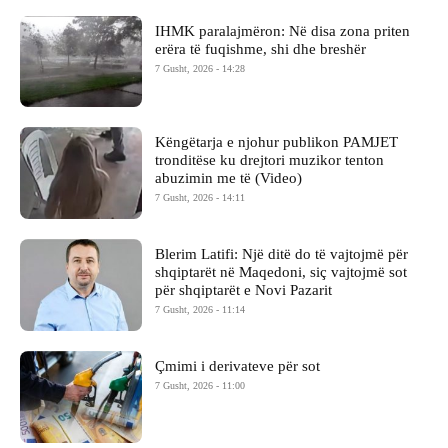
IHMK paralajmëron: Në disa zona priten
erëra të fuqishme, shi dhe breshër
7 Gusht, 2026 - 14:28
Këngëtarja e njohur publikon PAMJET
tronditëse ku drejtori muzikor tenton
abuzimin me të (Video)
7 Gusht, 2026 - 14:11
Blerim Latifi: Një ditë do të vajtojmë për
shqiptarët në Maqedoni, siç vajtojmë sot
për shqiptarët e Novi Pazarit
7 Gusht, 2026 - 11:14
Çmimi i derivateve për sot
7 Gusht, 2026 - 11:00