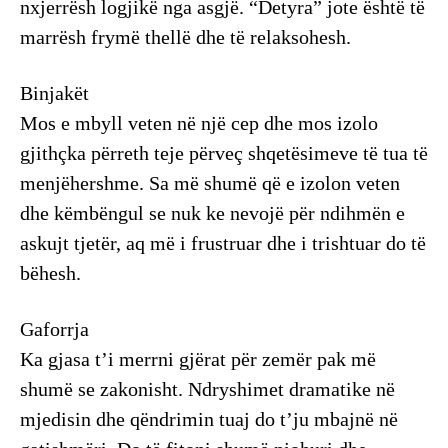
nxjerrësh logjikë nga asgjë. “Detyra” jote është të
marrësh frymë thellë dhe të relaksohesh.
Binjakët
Mos e mbyll veten në një cep dhe mos izolo
gjithçka përreth teje përveç shqetësimeve të tua të
menjëhershme. Sa më shumë që e izolon veten
dhe këmbëngul se nuk ke nevojë për ndihmën e
askujt tjetër, aq më i frustruar dhe i trishtuar do të
bëhesh.
Gaforrja
Ka gjasa t’i merrni gjërat për zemër pak më
shumë se zakonisht. Ndryshimet dramatike në
mjedisin dhe qëndrimin tuaj do t’ju mbajnë në