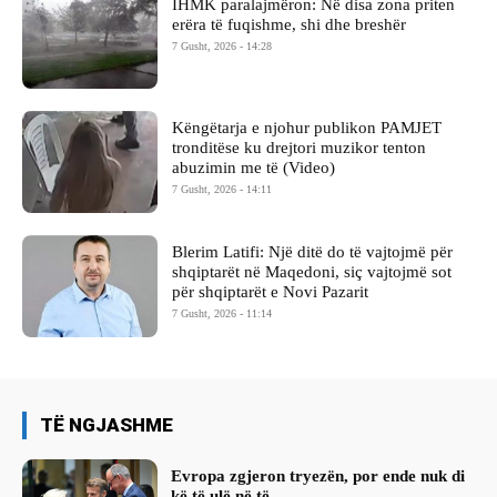
IHMK paralajmëron: Në disa zona priten
erëra të fuqishme, shi dhe breshër
7 Gusht, 2026 - 14:28
Këngëtarja e njohur publikon PAMJET
tronditëse ku drejtori muzikor tenton
abuzimin me të (Video)
7 Gusht, 2026 - 14:11
Blerim Latifi: Një ditë do të vajtojmë për
shqiptarët në Maqedoni, siç vajtojmë sot
për shqiptarët e Novi Pazarit
7 Gusht, 2026 - 11:14
TË NGJASHME
Evropa zgjeron tryezën, por ende nuk di
kë të ulë në të