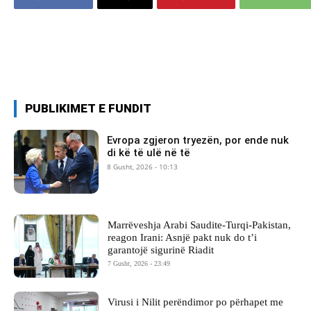
PUBLIKIMET E FUNDIT
Evropa zgjeron tryezën, por ende nuk
di kë të ulë në të
8 Gusht, 2026 - 10:13
Marrëveshja Arabi Saudite-Turqi-Pakistan,
reagon Irani: Asnjë pakt nuk do t’i
garantojë sigurinë Riadit
7 Gusht, 2026 - 23:49
Virusi i Nilit perëndimor po përhapet me