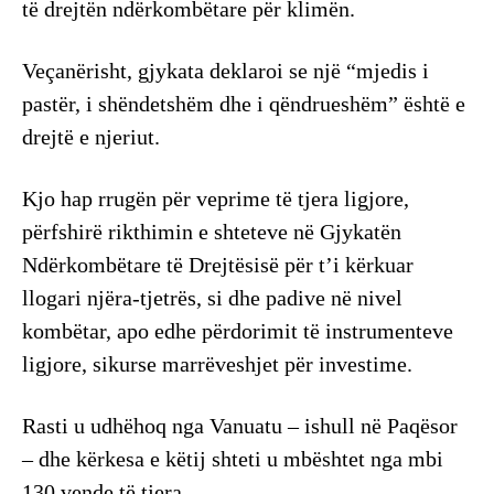
të drejtën ndërkombëtare për klimën.
Veçanërisht, gjykata deklaroi se një “mjedis i
pastër, i shëndetshëm dhe i qëndrueshëm” është e
drejtë e njeriut.
Kjo hap rrugën për veprime të tjera ligjore,
përfshirë rikthimin e shteteve në Gjykatën
Ndërkombëtare të Drejtësisë për t’i kërkuar
llogari njëra-tjetrës, si dhe padive në nivel
kombëtar, apo edhe përdorimit të instrumenteve
ligjore, sikurse marrëveshjet për investime.
Rasti u udhëhoq nga Vanuatu – ishull në Paqësor
– dhe kërkesa e këtij shteti u mbështet nga mbi
130 vende të tjera.