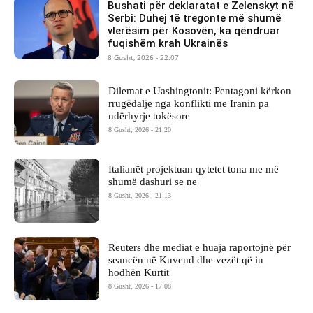
Bushati për deklaratat e Zelenskyt në
Serbi: Duhej të tregonte më shumë
vlerësim për Kosovën, ka qëndruar
fuqishëm krah Ukrainës
8 Gusht, 2026 - 22:07
Dilemat e Uashingtonit: Pentagoni kërkon
rrugëdalje nga konflikti me Iranin pa
ndërhyrje tokësore
8 Gusht, 2026 - 21:20
Italianët projektuan qytetet tona me më
shumë dashuri se ne
8 Gusht, 2026 - 21:13
Reuters dhe mediat e huaja raportojnë për
seancën në Kuvend dhe vezët që iu
hodhën Kurtit
8 Gusht, 2026 - 17:08