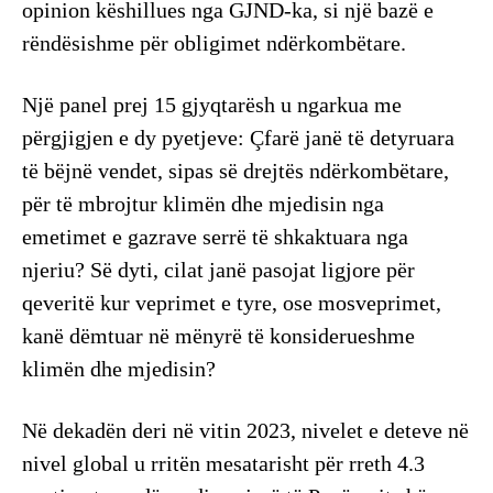
opinion këshillues nga GJND-ka, si një bazë e
rëndësishme për obligimet ndërkombëtare.
Një panel prej 15 gjyqtarësh u ngarkua me
përgjigjen e dy pyetjeve: Çfarë janë të detyruara
të bëjnë vendet, sipas së drejtës ndërkombëtare,
për të mbrojtur klimën dhe mjedisin nga
emetimet e gazrave serrë të shkaktuara nga
njeriu? Së dyti, cilat janë pasojat ligjore për
qeveritë kur veprimet e tyre, ose mosveprimet,
kanë dëmtuar në mënyrë të konsiderueshme
klimën dhe mjedisin?
Në dekadën deri në vitin 2023, nivelet e deteve në
nivel global u rritën mesatarisht për rreth 4.3