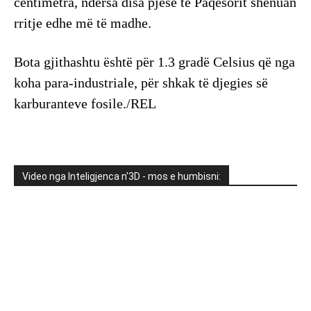
centimetra, ndërsa disa pjesë të Paqësorit shënuan
rritje edhe më të madhe.
Bota gjithashtu është për 1.3 gradë Celsius që nga
koha para-industriale, për shkak të djegies së
karburanteve fosile./REL
Video nga Inteligjenca n'3D - mos e humbisni: