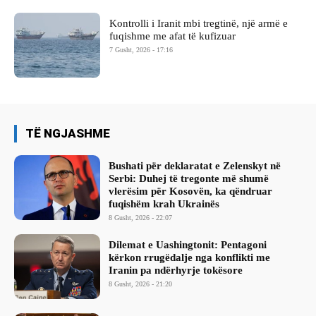
Kontrolli i Iranit mbi tregtinë, një armë e
fuqishme me afat të kufizuar
7 Gusht, 2026 - 17:16
TË NGJASHME
Bushati për deklaratat e Zelenskyt në
Serbi: Duhej të tregonte më shumë
vlerësim për Kosovën, ka qëndruar
fuqishëm krah Ukrainës
8 Gusht, 2026 - 22:07
Dilemat e Uashingtonit: Pentagoni
kërkon rrugëdalje nga konflikti me
Iranin pa ndërhyrje tokësore
8 Gusht, 2026 - 21:20