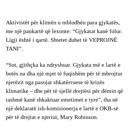
Aktivistët për klimën u mblodhën para gjykatës,
me një pankartë që lexonte: “Gjykatat kanë folur.
Ligji është i qartë. Shtetet duhet të VEPROJNË
TANI”.
“Sot, gjithçka ka ndryshuar. Gjykata më e lartë e
botës na dha një mjet të fuqishëm për të mbrojtur
njerëzit nga pasojat shkatërruese të krizës
klimatike – dhe për të sjellë drejtësi për dëmin që
tashmë kanë shkaktuar emetimet e tyre”, tha në
një deklaratë ish-komisionerja e lartë e OKB-së
për të drejtat e njeriut, Mary Robinson.