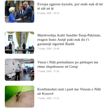
Evropa zgjeron tryezën, por ende nuk di kë
të ulë në të
8 Gusht, 2026 - 10:13
Marrëveshja Arabi Saudite-Turqi-Pakistan,
reagon Irani: Asnjë pakt nuk do t’i
garantojë sigurinë Riadit
7 Gusht, 2026 - 23:49
Virusi i Nilit perëndimor po përhapet me
ritme shqetësuese në Greqi
7 Gusht, 2026 - 17:56
Konfirmohet rasti i parë me Virusin e Nilit
në Kosovë
7 Gusht, 2026 - 17:22