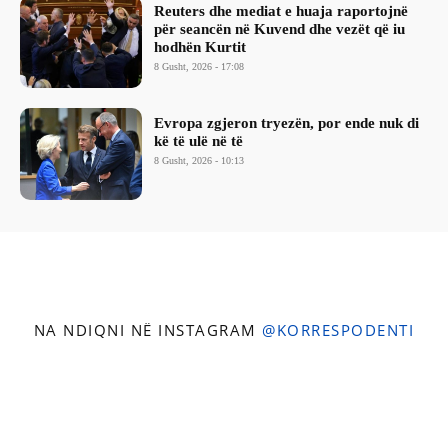
Reuters dhe mediat e huaja raportojnë
për seancën në Kuvend dhe vezët që iu
hodhën Kurtit
8 Gusht, 2026 - 17:08
Evropa zgjeron tryezën, por ende nuk di
kë të ulë në të
8 Gusht, 2026 - 10:13
NA NDIQNI NË INSTAGRAM
@KORRESPODENTI