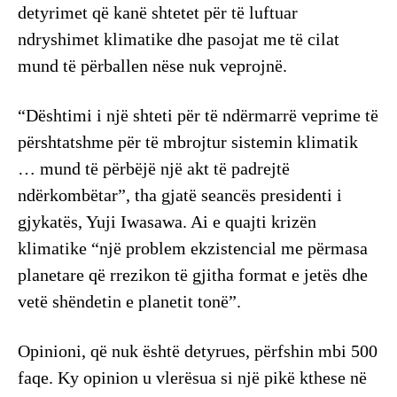
detyrimet që kanë shtetet për të luftuar
ndryshimet klimatike dhe pasojat me të cilat
mund të përballen nëse nuk veprojnë.
“Dështimi i një shteti për të ndërmarrë veprime të
përshtatshme për të mbrojtur sistemin klimatik
… mund të përbëjë një akt të padrejtë
ndërkombëtar”, tha gjatë seancës presidenti i
gjykatës, Yuji Iwasawa. Ai e quajti krizën
klimatike “një problem ekzistencial me përmasa
planetare që rrezikon të gjitha format e jetës dhe
vetë shëndetin e planetit tonë”.
Opinioni, që nuk është detyrues, përfshin mbi 500
faqe. Ky opinion u vlerësua si një pikë kthese në