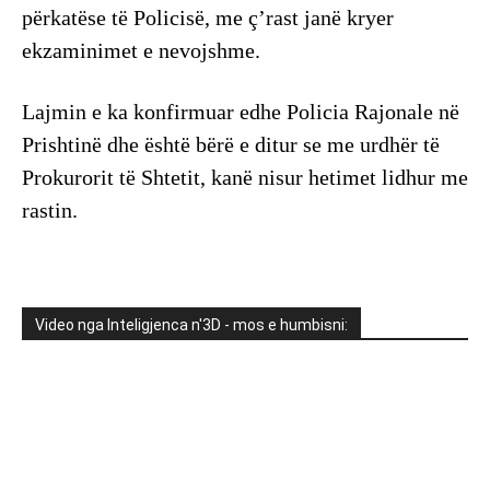
përkatëse të Policisë, me ç’rast janë kryer
ekzaminimet e nevojshme.
Lajmin e ka konfirmuar edhe Policia Rajonale në
Prishtinë dhe është bërë e ditur se me urdhër të
Prokurorit të Shtetit, kanë nisur hetimet lidhur me
rastin.
Video nga Inteligjenca n'3D - mos e humbisni: