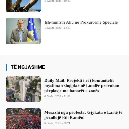
5 Gusht, 2026 - 19:31
Ish-ministri ​Aliu në Prokurorinë Speciale
5 Gusht, 2026 - 12:47
TË NGJASHME
Daily Mail: Projekti i ri i komunitetit
mysliman shqiptar në Londër provokon
përplasje me banorët e zonës
6 Gusht, 2026 - 21:56
Mesazhi nga protesta: Gjykata e Lartë të
pezullojë Edi Ramën!
6 Gusht, 2026 - 20:21