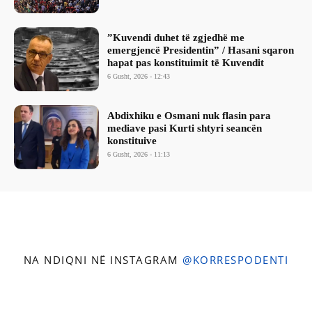
​”Kuvendi duhet të zgjedhë me
emergjencë Presidentin” / Hasani sqaron
hapat pas konstituimit të Kuvendit
6 Gusht, 2026 - 12:43
Abdixhiku e Osmani nuk flasin para
mediave pasi Kurti shtyri seancën
konstituive
6 Gusht, 2026 - 11:13
NA NDIQNI NË INSTAGRAM
@KORRESPODENTI