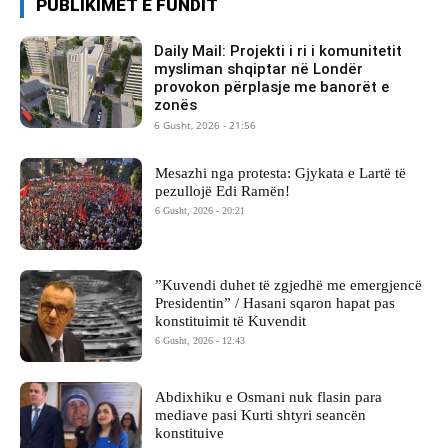
PUBLIKIMET E FUNDIT
Daily Mail: Projekti i ri i komunitetit
mysliman shqiptar në Londër
provokon përplasje me banorët e
zonës
6 Gusht, 2026 - 21:56
Mesazhi nga protesta: Gjykata e Lartë të
pezullojë Edi Ramën!
6 Gusht, 2026 - 20:21
​”Kuvendi duhet të zgjedhë me emergjencë
Presidentin” / Hasani sqaron hapat pas
konstituimit të Kuvendit
6 Gusht, 2026 - 12:43
Abdixhiku e Osmani nuk flasin para
mediave pasi Kurti shtyri seancën
konstituive