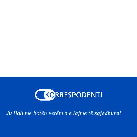
Ju lidh me botën vetëm me lajme të zgjedhura!