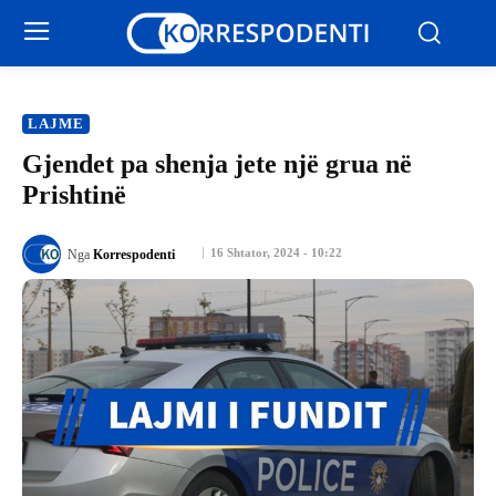
LAJME
Gjendet pa shenja jete një grua në
Prishtinë
16 Shtator, 2024 - 10:22
Nga
Korrespodenti