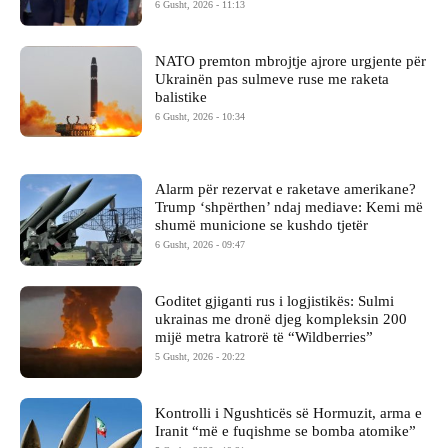
6 Gusht, 2026 - 11:13
NATO premton mbrojtje ajrore urgjente për
Ukrainën pas sulmeve ruse me raketa
balistike
6 Gusht, 2026 - 10:34
Alarm për rezervat e raketave amerikane?
Trump ‘shpërthen’ ndaj mediave: Kemi më
shumë municione se kushdo tjetër
6 Gusht, 2026 - 09:47
Goditet gjiganti rus i logjistikës: Sulmi
ukrainas me dronë djeg kompleksin 200
mijë metra katrorë të “Wildberries”
5 Gusht, 2026 - 20:22
Kontrolli i Ngushticës së Hormuzit, arma e
Iranit “më e fuqishme se bomba atomike”