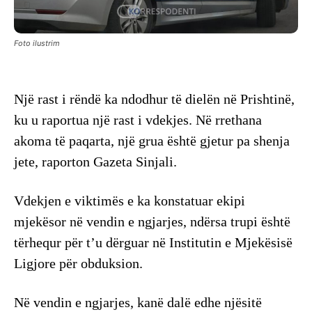
Foto ilustrim
Një rast i rëndë ka ndodhur të dielën në Prishtinë,
ku u raportua një rast i vdekjes. Në rrethana
akoma të paqarta, një grua është gjetur pa shenja
jete, raporton Gazeta Sinjali.
Vdekjen e viktimës e ka konstatuar ekipi
mjekësor në vendin e ngjarjes, ndërsa trupi është
tërhequr për t’u dërguar në Institutin e Mjekësisë
Ligjore për obduksion.
Në vendin e ngjarjes, kanë dalë edhe njësitë