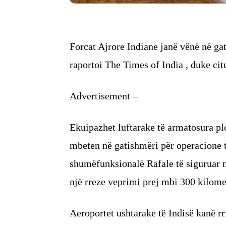
Forcat Ajrore Indiane janë vënë në gat
raportoi The Times of India , duke c
Advertisement –
Ekuipazhet luftarake të armatosura pl
mbeten në gatishmëri për operacione 
shumëfunksionalë Rafale të siguruar n
një rreze veprimi prej mbi 300 kilome
Aeroportet ushtarake të Indisë kanë rr