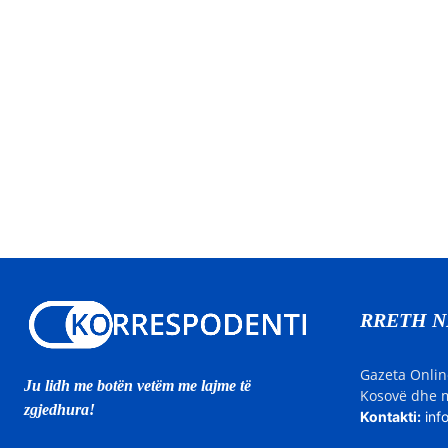
RRETH 
Gazeta Onlin
Ju lidh me botën vetëm me lajme të
Kosovë dhe m
zgjedhura!
Kontakti:
inf