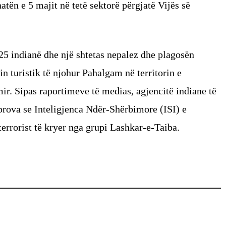
tën e 5 majit në tetë sektorë përgjatë Vijës së
 25 indianë dhe një shtetas nepalez dhe plagosën
in turistik të njohur Pahalgam në territorin e
r. Sipas raportimeve të medias, agjencitë indiane të
 prova se Inteligjenca Ndër-Shërbimore (ISI) e
terrorist të kryer nga grupi Lashkar-e-Taiba.