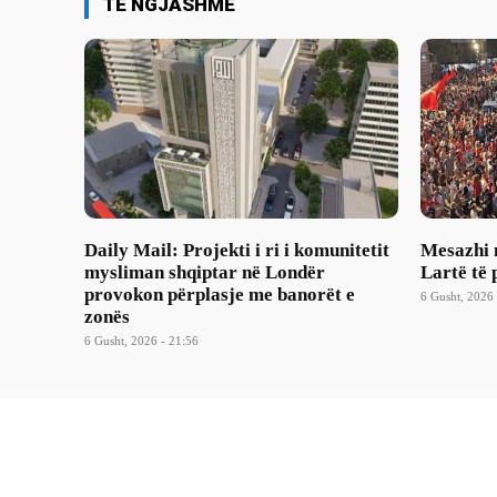
TË NGJASHME
Daily Mail: Projekti i ri i komunitetit
Mesazhi 
mysliman shqiptar në Londër
Lartë të 
provokon përplasje me banorët e
6 Gusht, 2026 
zonës
6 Gusht, 2026 - 21:56