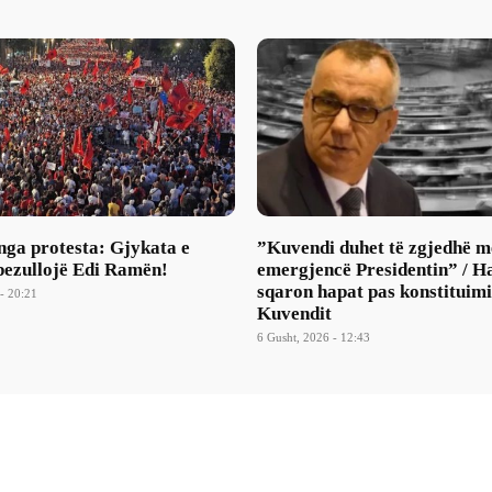
nga protesta: Gjykata e
​”Kuvendi duhet të zgjedhë m
pezullojë Edi Ramën!
emergjencë Presidentin” / H
sqaron hapat pas konstituimi
- 20:21
Kuvendit
6 Gusht, 2026 - 12:43