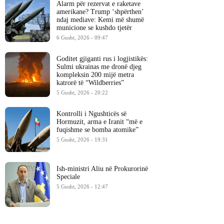
Alarm për rezervat e raketave
amerikane? Trump ‘shpërthen’
ndaj mediave: Kemi më shumë
municione se kushdo tjetër
6 Gusht, 2026 - 09:47
Goditet gjiganti rus i logjistikës:
Sulmi ukrainas me dronë djeg
kompleksin 200 mijë metra
katrorë të “Wildberries”
5 Gusht, 2026 - 20:22
Kontrolli i Ngushticës së
Hormuzit, arma e Iranit “më e
fuqishme se bomba atomike”
5 Gusht, 2026 - 19:31
Ish-ministri ​Aliu në Prokurorinë
Speciale
5 Gusht, 2026 - 12:47