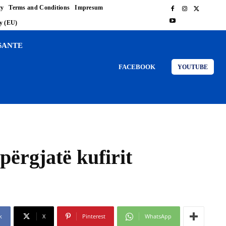
cy
Terms and Conditions
Impresum
cy (EU)
SANTE
FACEBOOK
YOUTUBE
përgjatë kufirit
k
X
Pinterest
WhatsApp