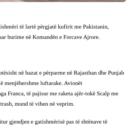
ishmëri të lartë përgjatë kufirit me Pakistanin,
ituar burime në Komandën e Forcave Ajrore.
otësisht në bazat e përparme në Rajasthan dhe Punjab
të menjëhershme luftarake. Avionët
ga Franca, të pajisur me raketa ajër-tokë Scalp me
trash, mund të vihen në veprim.
itur gjendjen e gatishmërisë pas të shtënave të