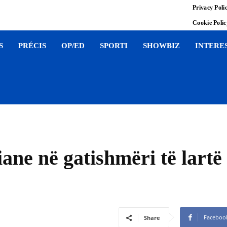
Privacy Poli
Cookie Poli
S
PRÉCIS
OP/ED
SPORTI
SHOWBIZ
INTERE
ane në gatishmëri të lartë 
Faceboo
Share