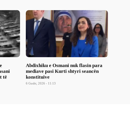
e
Abdixhiku e Osmani nuk flasin para
asani
mediave pasi Kurti shtyri seancën
t të
konstituive
6 Gusht, 2026 - 11:13