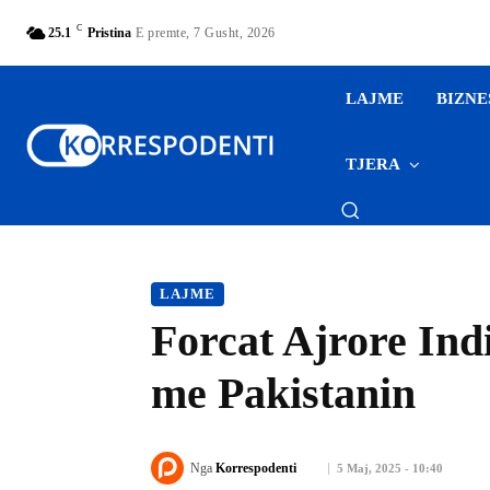
C
25.1
Pristina
E premte, 7 Gusht, 2026
LAJME
BIZNE
TJERA
LAJME
Forcat Ajrore Indi
me Pakistanin
Nga
Korrespodenti
5 Maj, 2025 - 10:40