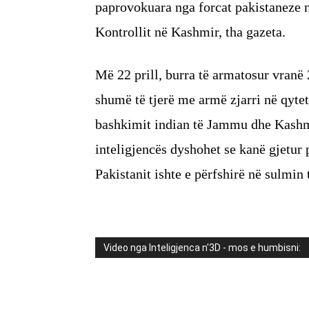
paprovokuara nga forcat pakistaneze na
Kontrollit në Kashmir, tha gazeta.
Më 22 prill, burra të armatosur vranë
shumë të tjerë me armë zjarri në qytet
bashkimit indian të Jammu dhe Kashmi
inteligjencës dyshohet se kanë gjetur
Pakistanit ishte e përfshirë në sulmin 
Video nga Inteligjenca n'3D - mos e humbisni: