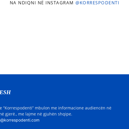
NA NDIQNI NË INSTAGRAM
@KORRESPODENTI
NESH
e “Korrespodenti” mbulon me informacione audiencën në
ë gjerë., me lajme në gjuhën shqipe.
o@korrespodenti.com