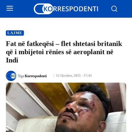
LAJME
Fat në fatkeqësi – flet shtetasi britanik
që i mbijetoi rënies së aeroplanit në
Indi
12 Qershor, 2025 - 17:41
Nga
Korrespodenti