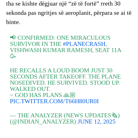
tha se kishte dëgjuar një “zë të fortë” rreth 30
sekonda pas ngritjes së aeroplanit, përpara se ai të
binte.
📢 CONFIRMED: ONE MIRACULOUS
SURVIVOR IN THE
#PLANECRASH
,
VISHWASH KUMAR RAMESH, SEAT 11A
🥳
HE RECALLS A LOUD BOOM JUST 30
SECONDS AFTER TAKEOFF. THE PLANE
NOSEDIVED. HE SURVIVED. STOOD UP.
WALKED OUT.
~ GOD HAS PLANS 🙏🏼
PIC.TWITTER.COM/T66H80UR0I
— THE ANALYZER (NEWS UPDATES🗞️)
(@INDIAN_ANALYZER)
JUNE 12, 2025