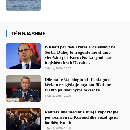
TË NGJASHME
Bushati për deklaratat e Zelenskyt në
Serbi: Duhej të tregonte më shumë
vlerësim për Kosovën, ka qëndruar
fuqishëm krah Ukrainës
8 Gusht, 2026 - 22:07
Dilemat e Uashingtonit: Pentagoni
kërkon rrugëdalje nga konflikti me
Iranin pa ndërhyrje tokësore
8 Gusht, 2026 - 21:20
Reuters dhe mediat e huaja raportojnë
për seancën në Kuvend dhe vezët që iu
hodhën Kurtit
8 Gusht, 2026 - 17:08