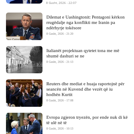
8 Gusht, 2026 - 22:07
Dilemat e Uashingtonit: Pentagoni kërkon
rrugëdalje nga konflikti me Iranin pa
ndërhyrje tokësore
8 Gusht, 2026 - 21:20
Italianët projektuan qytetet tona me më
shumë dashuri se ne
8 Gusht, 2026 - 21:13
Reuters dhe mediat e huaja raportojnë për
seancën në Kuvend dhe vezët që iu
hodhën Kurtit
8 Gusht, 2026 - 17:08
Evropa zgjeron tryezën, por ende nuk di kë
të ulë në të
8 Gusht, 2026 - 10:13