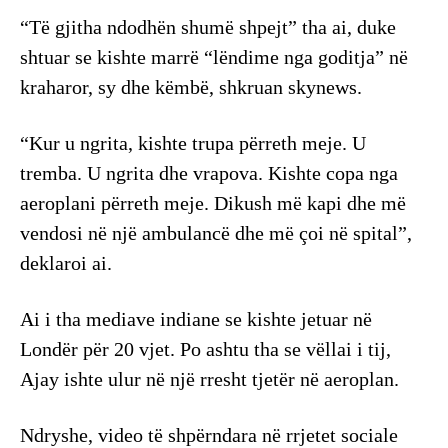
“Të gjitha ndodhën shumë shpejt” tha ai, duke
shtuar se kishte marrë “lëndime nga goditja” në
kraharor, sy dhe këmbë, shkruan skynews.
“Kur u ngrita, kishte trupa përreth meje. U
tremba. U ngrita dhe vrapova. Kishte copa nga
aeroplani përreth meje. Dikush më kapi dhe më
vendosi në një ambulancë dhe më çoi në spital”,
deklaroi ai.
Ai i tha mediave indiane se kishte jetuar në
Londër për 20 vjet. Po ashtu tha se vëllai i tij,
Ajay ishte ulur në një rresht tjetër në aeroplan.
Ndryshe, video të shpërndara në rrjetet sociale