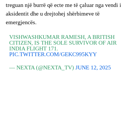
treguan një burrë që ecte me të çaluar nga vendi i
aksidentit dhe u drejtohej shërbimeve të
emergjencës.
VISHWASHKUMAR RAMESH, A BRITISH
CITIZEN, IS THE SOLE SURVIVOR OF AIR
INDIA FLIGHT 171.
PIC.TWITTER.COM/GEKC995KYY
— NEXTA (@NEXTA_TV)
JUNE 12, 2025