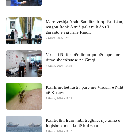
Marrëveshja Arabi Saudite-Turqi-Pakistan,
reagon Irani: Asnjë pakt nuk do t’i
garantojë sigurinë Riadit
7 Gusht, 2026 - 23:49
Virusi i Nilit perëndimor po përhapet me
ritme shqetësuese në Greqi
7 Gusht, 2026 - 17:56
Konfirmohet rasti i parë me Virusin e Nilit
në Kosovë
7 Gusht, 2026 - 17:22
Kontrolli i Iranit mbi tregtinë, një armë e
fuqishme me afat të kufizuar
7 Gusht, 2026 - 17:16