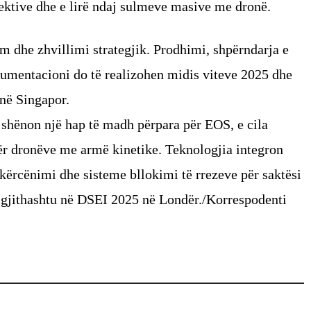
fektive dhe e lirë ndaj sulmeve masive me dronë.
tim dhe zhvillimi strategjik. Prodhimi, shpërndarja e
kumentacioni do të realizohen midis viteve 2025 dhe
në Singapor.
ri shënon një hap të madh përpara për EOS, e cila
dër dronëve me armë kinetike. Teknologjia integron
 kërcënimi dhe sisteme bllokimi të rrezeve për saktësi
 gjithashtu në DSEI 2025 në Londër./Korrespodenti