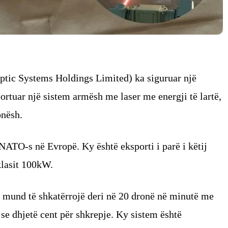
tic Systems Holdings Limited) ka siguruar një
portuar një sistem armësh me laser me energji të lartë,
onësh.
NATO-s në Evropë. Ky është eksporti i parë i këtij
 klasit 100kW.
 mund të shkatërrojë deri në 20 dronë në minutë me
se dhjetë cent për shkrepje. Ky sistem është