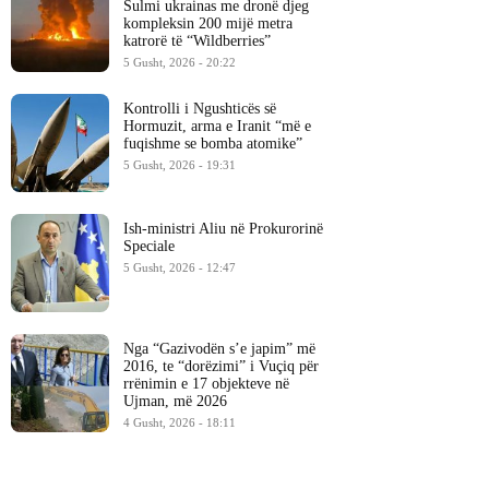
Sulmi ukrainas me dronë djeg
kompleksin 200 mijë metra
katrorë të “Wildberries”
5 Gusht, 2026 - 20:22
Kontrolli i Ngushticës së
Hormuzit, arma e Iranit “më e
fuqishme se bomba atomike”
5 Gusht, 2026 - 19:31
Ish-ministri ​Aliu në Prokurorinë
Speciale
5 Gusht, 2026 - 12:47
Nga “Gazivodën s’e japim” më
2016, te “dorëzimi” i Vuçiq për
rrënimin e 17 objekteve në
Ujman, më 2026
4 Gusht, 2026 - 18:11