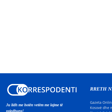
RRETH 
Gazeta Onlin
Ju lidh me botën vetëm me lajme të
Kosovë dhe m
zgjedhura!