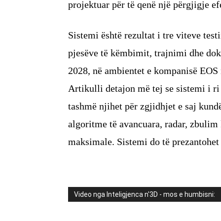
projektuar për të qenë një përgjigje e
Sistemi është rezultat i tre viteve tes
pjesëve të këmbimit, trajnimi dhe do
2028, në ambientet e kompanisë EOS 
Artikulli detajon më tej se sistemi i 
tashmë njihet për zgjidhjet e saj kun
algoritme të avancuara, radar, zbulim
maksimale. Sistemi do të prezantohet
Video nga Inteligjenca n'3D - mos e humbisni: