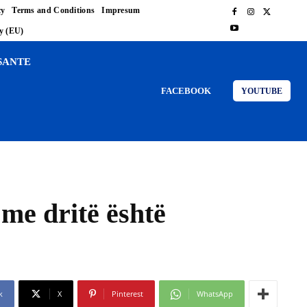
cy
Terms and Conditions
Impresum
cy (EU)
SANTE
FACEBOOK
YOUTUBE
 me dritë është
k
X
Pinterest
WhatsApp