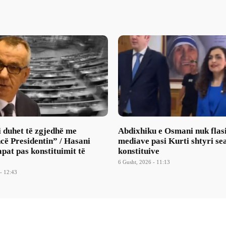
 duhet të zgjedhë me
Abdixhiku e Osmani nuk flas
cë Presidentin” / Hasani
mediave pasi Kurti shtyri se
pat pas konstituimit të
konstituive
6 Gusht, 2026 - 11:13
- 12:43