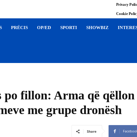
Privacy Poli
Cookie Poli
S
PRÉCIS
OP/ED
SPORTI
SHOWBIZ
INTERE
s po fillon: Arma që qëllon
lmeve me grupe dronësh
Faceboo
Share