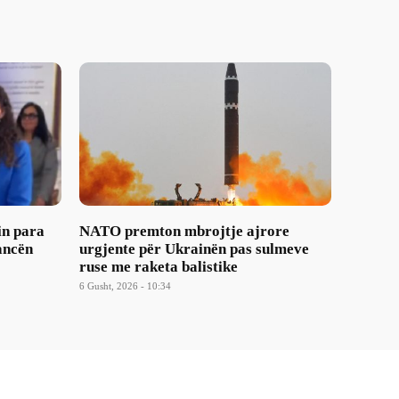
in para
NATO premton mbrojtje ajrore
ancën
urgjente për Ukrainën pas sulmeve
ruse me raketa balistike
6 Gusht, 2026 - 10:34