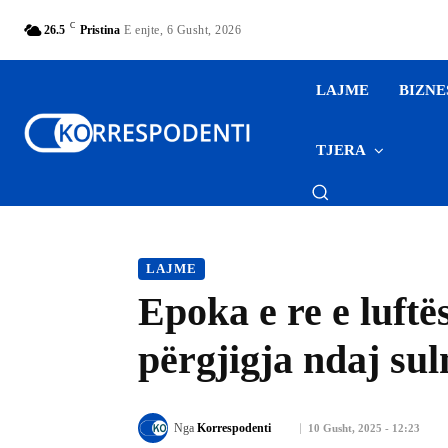
C
26.5
Pristina
E enjte, 6 Gusht, 2026
LAJME
BIZNE
TJERA
LAJME
Epoka e re e luftë
përgjigja ndaj su
Nga
Korrespodenti
10 Gusht, 2025 - 12:23