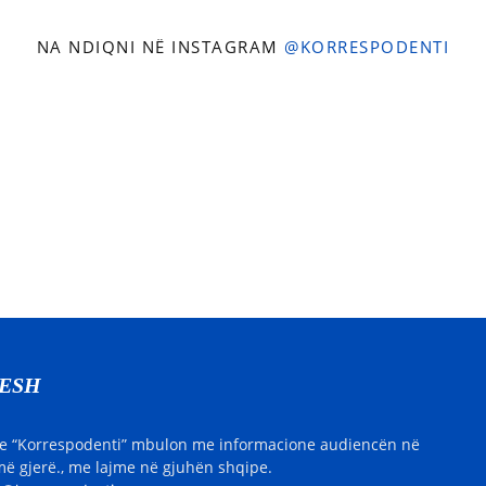
NA NDIQNI NË INSTAGRAM
@KORRESPODENTI
NESH
e “Korrespodenti” mbulon me informacione audiencën në
ë gjerë., me lajme në gjuhën shqipe.