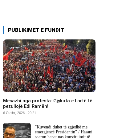
PUBLIKIMET E FUNDIT
Mesazhi nga protesta: Gjykata e Lartë të
pezullojë Edi Ramën!
6 Gusht, 2026 - 20:21
​”Kuvendi duhet të zgjedhë me
emergjencë Presidentin” / Hasani
sqaron hapat pas konstituimit të