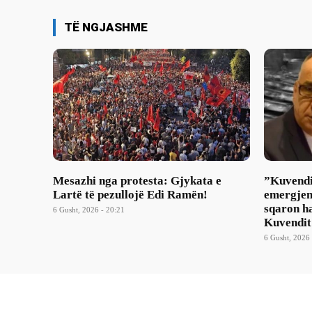
TË NGJASHME
Mesazhi nga protesta: Gjykata e
​”Kuvendi
Lartë të pezullojë Edi Ramën!
emergjen
sqaron ha
6 Gusht, 2026 - 20:21
Kuvendit
6 Gusht, 2026 