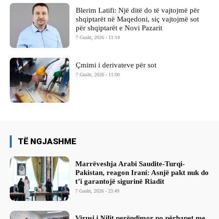
Blerim Latifi: Një ditë do të vajtojmë për
shqiptarët në Maqedoni, siç vajtojmë sot
për shqiptarët e Novi Pazarit
7 Gusht, 2026 - 11:14
Çmimi i derivateve për sot
7 Gusht, 2026 - 11:00
TË NGJASHME
Marrëveshja Arabi Saudite-Turqi-
Pakistan, reagon Irani: Asnjë pakt nuk do
t’i garantojë sigurinë Riadit
7 Gusht, 2026 - 23:49
Virusi i Nilit perëndimor po përhapet me