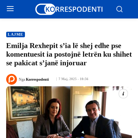
LAJME
Emilja Rexhepit s’ia lë shej edhe pse
komentuesit ia postojnë letrën ku shihet
se pakicat s’janë injoruar
7 Maj, 2025 - 10:56
Nga
Korrespodenti