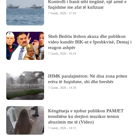
Kontrolli i Iranit mbi tregtinë, një armë e
fuqishme me afat të kufizuar
7 Gusht, 2026 - 17:16
Sheh Bedriu lëshon akuza dhe publikon
video kundër BIK-ut e Ipeshkvisë, Demaj i
reagon ashpër
7 Gusht, 2026 - 16:24
IHMK paralajmëron: Në disa zona priten
erëra të fuqishme, shi dhe breshër
7 Gusht, 2026 - 14:28
Këngëtarja e njohur publikon PAMJET
tronditëse ku drejtori muzikor tenton
abuzimin me të (Video)
7 Gusht, 2026 - 14:11