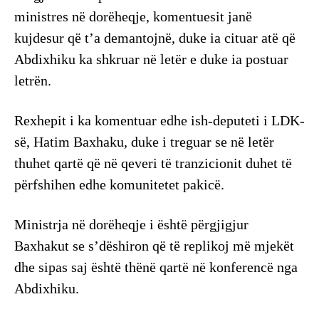
ministres në dorëheqje, komentuesit janë
kujdesur që t’a demantojnë, duke ia cituar atë që
Abdixhiku ka shkruar në letër e duke ia postuar
letrën.
Rexhepit i ka komentuar edhe ish-deputeti i LDK-
së, Hatim Baxhaku, duke i treguar se në letër
thuhet qartë që në qeveri të tranzicionit duhet të
përfshihen edhe komunitetet pakicë.
Ministrja në dorëheqje i është përgjigjur
Baxhakut se s’dëshiron që të replikoj më mjekët
dhe sipas saj është thënë qartë në konferencë nga
Abdixhiku.