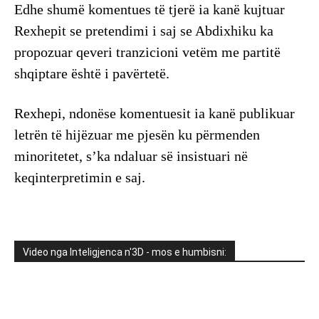
Edhe shumë komentues të tjerë ia kanë kujtuar
Rexhepit se pretendimi i saj se Abdixhiku ka
propozuar qeveri tranzicioni vetëm me partitë
shqiptare është i pavërtetë.
Rexhepi, ndonëse komentuesit ia kanë publikuar
letrën të hijëzuar me pjesën ku përmenden
minoritetet, s’ka ndaluar së insistuari në
keqinterpretimin e saj.
Video nga Inteligjenca n'3D - mos e humbisni: