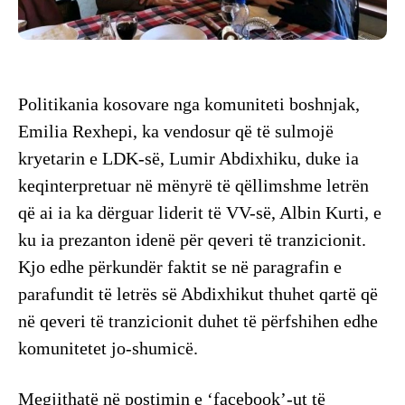
Politikania kosovare nga komuniteti boshnjak,
Emilia Rexhepi, ka vendosur që të sulmojë
kryetarin e LDK-së, Lumir Abdixhiku, duke ia
keqinterpretuar në mënyrë të qëllimshme letrën
që ai ia ka dërguar liderit të VV-së, Albin Kurti, e
ku ia prezanton idenë për qeveri të tranzicionit.
Kjo edhe përkundër faktit se në paragrafin e
parafundit të letrës së Abdixhikut thuhet qartë që
në qeveri të tranzicionit duhet të përfshihen edhe
komunitetet jo-shumicë.
Megjithatë në postimin e ‘facebook’-ut të