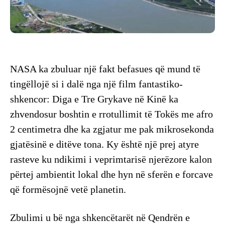
NASA ka zbuluar një fakt befasues që mund të
tingëllojë si i dalë nga një film fantastiko-
shkencor: Diga e Tre Grykave në Kinë ka
zhvendosur boshtin e rrotullimit të Tokës me afro
2 centimetra dhe ka zgjatur me pak mikrosekonda
gjatësinë e ditëve tona. Ky është një prej atyre
rasteve ku ndikimi i veprimtarisë njerëzore kalon
përtej ambientit lokal dhe hyn në sferën e forcave
që formësojnë vetë planetin.
Zbulimi u bë nga shkencëtarët në Qendrën e