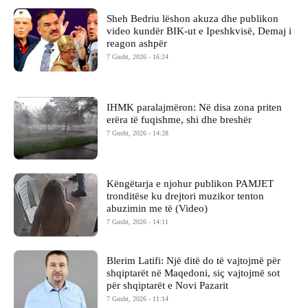
Sheh Bedriu lëshon akuza dhe publikon
video kundër BIK-ut e Ipeshkvisë, Demaj i
reagon ashpër
7 Gusht, 2026 - 16:24
IHMK paralajmëron: Në disa zona priten
erëra të fuqishme, shi dhe breshër
7 Gusht, 2026 - 14:28
Këngëtarja e njohur publikon PAMJET
tronditëse ku drejtori muzikor tenton
abuzimin me të (Video)
7 Gusht, 2026 - 14:11
Blerim Latifi: Një ditë do të vajtojmë për
shqiptarët në Maqedoni, siç vajtojmë sot
për shqiptarët e Novi Pazarit
7 Gusht, 2026 - 11:14