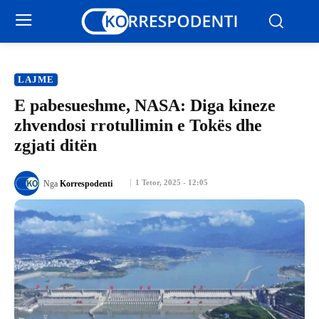
LAJME
E pabesueshme, NASA: Diga kineze
zhvendosi rrotullimin e Tokës dhe
zgjati ditën
1 Tetor, 2025 - 12:05
Nga
Korrespodenti