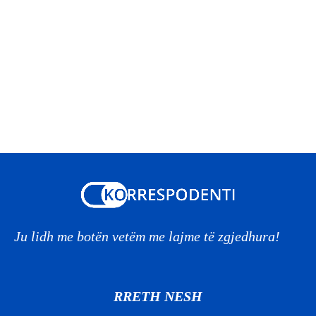
Ju lidh me botën vetëm me lajme të zgjedhura!
RRETH NESH