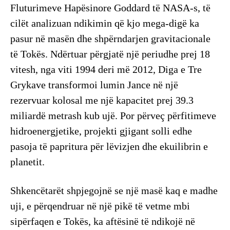
Fluturimeve Hapësinore Goddard të NASA-s, të
cilët analizuan ndikimin që kjo mega-digë ka
pasur në masën dhe shpërndarjen gravitacionale
të Tokës. Ndërtuar përgjatë një periudhe prej 18
vitesh, nga viti 1994 deri më 2012, Diga e Tre
Grykave transformoi lumin Jance në një
rezervuar kolosal me një kapacitet prej 39.3
miliardë metrash kub ujë. Por përveç përfitimeve
hidroenergjetike, projekti gjigant solli edhe
pasoja të papritura për lëvizjen dhe ekuilibrin e
planetit.
Shkencëtarët shpjegojnë se një masë kaq e madhe
uji, e përqendruar në një pikë të vetme mbi
sipërfaqen e Tokës, ka aftësinë të ndikojë në