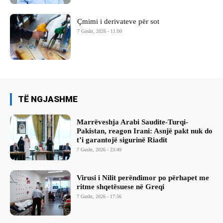
Çmimi i derivateve për sot
7 Gusht, 2026 - 11:00
TË NGJASHME
Marrëveshja Arabi Saudite-Turqi-
Pakistan, reagon Irani: Asnjë pakt nuk do
t’i garantojë sigurinë Riadit
7 Gusht, 2026 - 23:49
Virusi i Nilit perëndimor po përhapet me
ritme shqetësuese në Greqi
7 Gusht, 2026 - 17:56