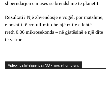
shpërndarjen e masës së brendshme të planetit.
Rezultati? Një zhvendosje e vogël, por matshme,
e boshtit të rrotullimit dhe një rritje e lehtë –
rreth 0.06 mikrosekonda – në gjatësinë e një dite
të vetme.
Video nga Inteligjenca n'3D - mos e humbisni: