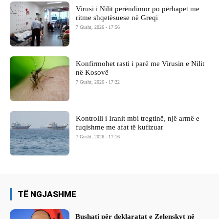
Virusi i Nilit perëndimor po përhapet me
ritme shqetësuese në Greqi
7 Gusht, 2026 - 17:56
Konfirmohet rasti i parë me Virusin e Nilit
në Kosovë
7 Gusht, 2026 - 17:22
Kontrolli i Iranit mbi tregtinë, një armë e
fuqishme me afat të kufizuar
7 Gusht, 2026 - 17:16
TË NGJASHME
Bushati për deklaratat e Zelenskyt në