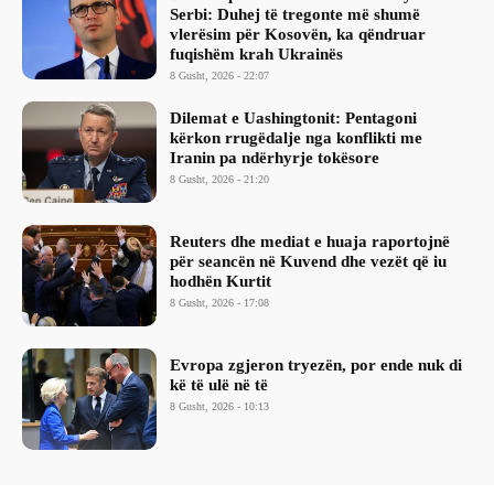
Serbi: Duhej të tregonte më shumë
vlerësim për Kosovën, ka qëndruar
fuqishëm krah Ukrainës
8 Gusht, 2026 - 22:07
Dilemat e Uashingtonit: Pentagoni
kërkon rrugëdalje nga konflikti me
Iranin pa ndërhyrje tokësore
8 Gusht, 2026 - 21:20
Reuters dhe mediat e huaja raportojnë
për seancën në Kuvend dhe vezët që iu
hodhën Kurtit
8 Gusht, 2026 - 17:08
Evropa zgjeron tryezën, por ende nuk di
kë të ulë në të
8 Gusht, 2026 - 10:13