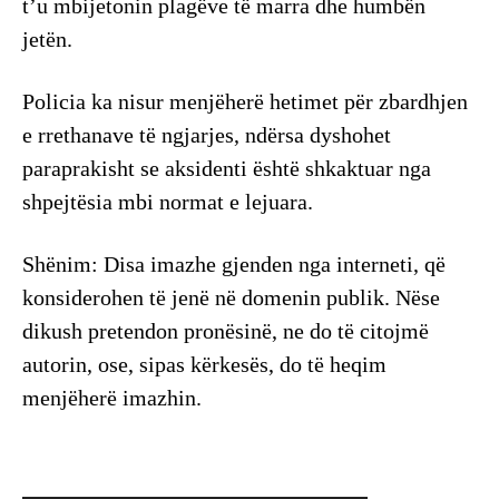
t’u mbijetonin plagëve të marra dhe humbën
jetën.
Policia ka nisur menjëherë hetimet për zbardhjen
e rrethanave të ngjarjes, ndërsa dyshohet
paraprakisht se aksidenti është shkaktuar nga
shpejtësia mbi normat e lejuara.
Shënim: Disa imazhe gjenden nga interneti, që
konsiderohen të jenë në domenin publik. Nëse
dikush pretendon pronësinë, ne do të citojmë
autorin, ose, sipas kërkesës, do të heqim
menjëherë imazhin.