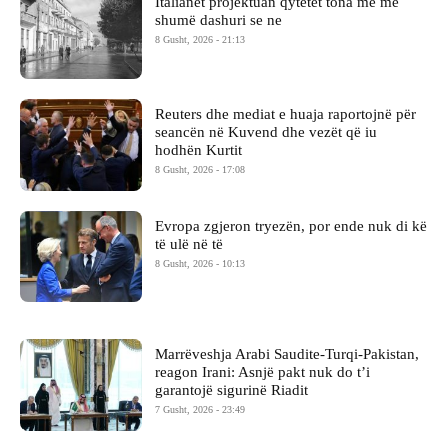
Italianët projektuan qytetet tona me më
shumë dashuri se ne
8 Gusht, 2026 - 21:13
Reuters dhe mediat e huaja raportojnë për
seancën në Kuvend dhe vezët që iu
hodhën Kurtit
8 Gusht, 2026 - 17:08
Evropa zgjeron tryezën, por ende nuk di kë
të ulë në të
8 Gusht, 2026 - 10:13
Marrëveshja Arabi Saudite-Turqi-Pakistan,
reagon Irani: Asnjë pakt nuk do t’i
garantojë sigurinë Riadit
7 Gusht, 2026 - 23:49