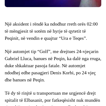
Një aksident i rëndë ka ndodhur rreth orës 02:00
të mëngjesit të sotëm në hyrje të qytetit të
Peqinit, në vendin e quajtur “Ura e Teqes”.
Një automjet tip “Golf”, me drejtues 24-vjeçarin
Gabriel Lluca, banues në Peqin, ka dalë nga rruga,
duke shkaktuar pasoja fatale. Në automjet
ndodhej edhe pasagjeri Denis Korbi, po 24 vjeç
dhe banues në Peqin.
Të dy të rinjtë u transportuan me urgjencë drejt
spitalit të Elbasanit, por fatkeqësisht nuk mundën