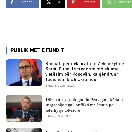
Facebook
X
Pinterest
WhatsAp
PUBLIKIMET E FUNDIT
Bushati për deklaratat e Zelenskyt në
Serbi: Duhej të tregonte më shumë
vlerësim për Kosovën, ka qëndruar
fuqishëm krah Ukrainës
8 Gusht, 2026 - 22:07
Dilemat e Uashingtonit: Pentagoni kërkon
rrugëdalje nga konflikti me Iranin pa
ndërhyrje tokësore
8 Gusht, 2026 - 21:20