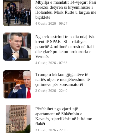
Mbyllja e mandatit 14-vjeçar: Pasi
dorëzoi detyrën si kryeministër i
Holandës, Mark Rutte u largua me
biçikletë
4 Gusht, 2026 - 09:27
Nga sekuestrimi te padia ndaj ish-
kreut të SPAK: Si u rikthyen
pasuritë 4 milionë eurosh në Itali
dhe çfarë po heton prokuroria e
Veronës
4 Gusht, 2026 - 07:33
Trump u kërkon gjigantëve të
naftës uljen e menjëhershme të
çmimeve për konsumatorët
3 Gusht, 2026 - 22:40
Përfshihet nga zjarri një
apartament në Shkëmbin e
Kavajës, zjarrfikësit në luftë me
flakët
3 Gusht, 2026 - 22:05