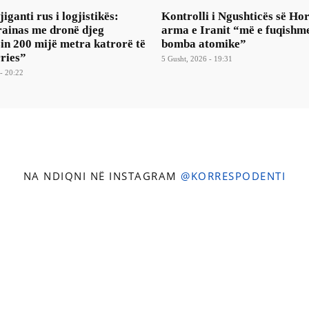
iganti rus i logjistikës:
Kontrolli i Ngushticës së Ho
rainas me dronë djeg
arma e Iranit “më e fuqishm
in 200 mijë metra katrorë të
bomba atomike”
ries”
5 Gusht, 2026 - 19:31
- 20:22
NA NDIQNI NË INSTAGRAM
@KORRESPODENTI