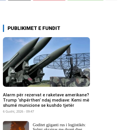
PUBLIKIMET E FUNDIT
Alarm për rezervat e raketave amerikane?
Trump ‘shpërthen’ ndaj mediave: Kemi më
shumë municione se kushdo tjetër
6 Gusht, 2026 - 09:47
Goditet gjiganti rus i logjistikës:
Sulmi ukrainas me dronë djeg