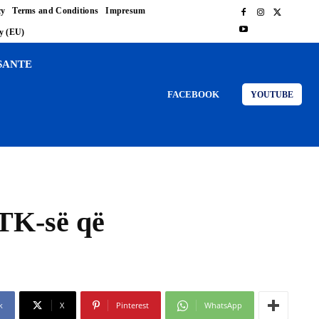
cy
Terms and Conditions
Impresum
cy (EU)
SANTE
FACEBOOK
YOUTUBE
RTK-së që
k
X
Pinterest
WhatsApp