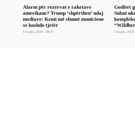
Alarm për rezervat e raketave
Goditet gj
amerikane? Trump ‘shpërthen’ ndaj
Sulmi uk
mediave: Kemi më shumë municione
kompleks
se kushdo tjetër
“Wildber
6 Gusht, 2026 - 09:47
5 Gusht, 2026 