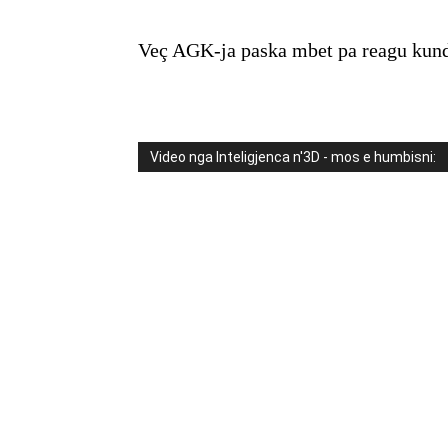
Veç AGK-ja paska mbet pa reagu kundë
Video nga Inteligjenca n'3D - mos e humbisni: