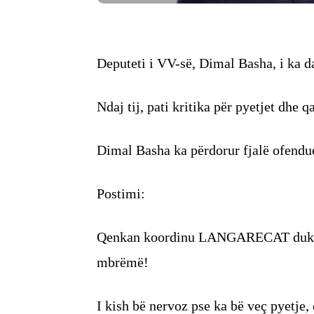
Deputeti i VV-së, Dimal Basha, i ka d
Ndaj tij, pati kritika për pyetjet dhe q
Dimal Basha ka përdorur fjalë ofendue
Postimi:
Qenkan koordinu LANGARECAT duke e l
mbrëmë!
I kish bë nervoz pse ka bë veç pyetje,