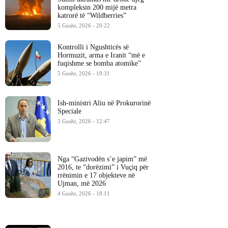
kompleksin 200 mijë metra
katrorë të “Wildberries”
5 Gusht, 2026 - 20:22
Kontrolli i Ngushticës së
Hormuzit, arma e Iranit “më e
fuqishme se bomba atomike”
5 Gusht, 2026 - 19:31
Ish-ministri ​Aliu në Prokurorinë
Speciale
5 Gusht, 2026 - 12:47
Nga “Gazivodën s’e japim” më
2016, te “dorëzimi” i Vuçiq për
rrënimin e 17 objekteve në
Ujman, më 2026
4 Gusht, 2026 - 18:11