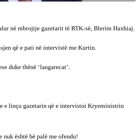
alur në mbrojtje gazetarit të RTK-së, Blerim Haxhiaj.
asjen që e pati në intervistë me Kurtin.
se duke thënë ‘langarecat’.
inçu gazetarin që e intervistoi Kryeministrin
 e nuk është bë palë me ofendu!