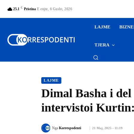
C
25.1
Pristina
E enjte, 6 Gusht, 2026
LAJME
BIZNE
TJERA
LAJME
Dimal Basha i del
intervistoi Kurti
Nga
Korrespodenti
21 Maj, 2025 - 11:19