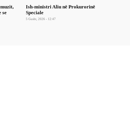
rmuzit,
Ish-ministri ​Aliu në Prokurorinë
e se
Speciale
5 Gusht, 2026 - 12:47