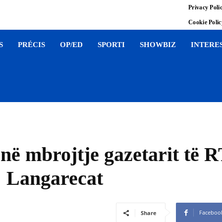
Privacy Poli
Cookie Poli
S
PRÉCIS
OP/ED
SPORTI
SHOWBIZ
INTERE
 në mbrojtje gazetarit të 
n: Langarecat
Faceboo
Share