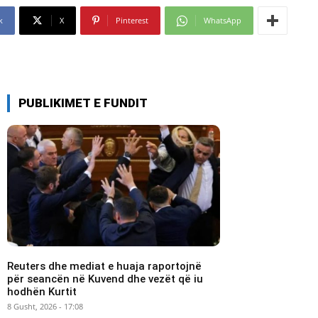
k
X
Pinterest
WhatsApp
PUBLIKIMET E FUNDIT
Reuters dhe mediat e huaja raportojnë
për seancën në Kuvend dhe vezët që iu
hodhën Kurtit
8 Gusht, 2026 - 17:08