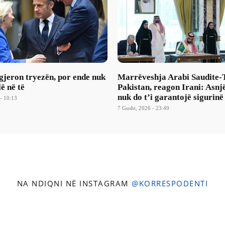
gjeron tryezën, por ende nuk
Marrëveshja Arabi Saudite-
lë në të
Pakistan, reagon Irani: Asnj
nuk do t’i garantojë sigurinë
- 10:13
7 Gusht, 2026 - 23:49
NA NDIQNI NË INSTAGRAM
@KORRESPODENTI