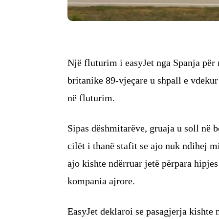
Një fluturim i easyJet nga Spanja për 
britanike 89-vjeçare u shpall e vdekur
në fluturim.
Sipas dëshmitarëve, gruaja u soll në b
cilët i thanë stafit se ajo nuk ndihej 
ajo kishte ndërruar jetë përpara hipje
kompania ajrore.
EasyJet deklaroi se pasagjerja kishte n