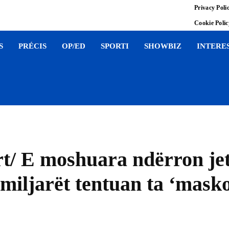
Privacy Poli
Cookie Poli
S
PRÉCIS
OP/ED
SPORTI
SHOWBIZ
INTERE
rt/ E moshuara ndërron je
miljarët tentuan ta ‘maskon