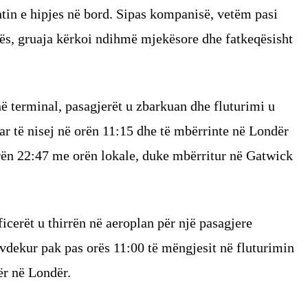
ntin e hipjes në bord. Sipas kompanisë, vetëm pasi
istës, gruaja kërkoi ndihmë mjekësore dhe fatkeqësisht
 në terminal, pasagjerët u zbarkuan dhe fluturimi u
uar të nisej në orën 11:15 dhe të mbërrinte në Londër
orën 22:47 me orën lokale, duke mbërritur në Gatwick
icerët u thirrën në aeroplan për një pasagjere
e vdekur pak pas orës 11:00 të mëngjesit në fluturimin
ër në Londër.