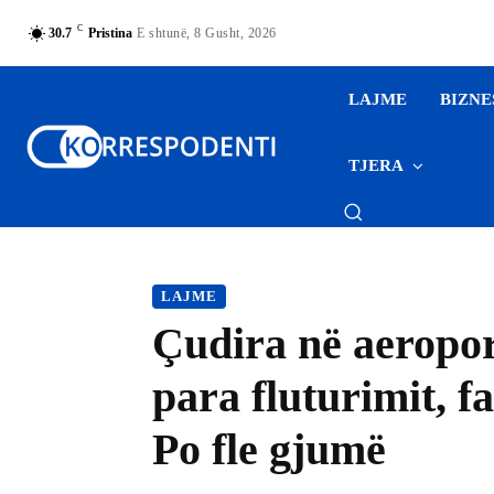
C
30.7
Pristina
E shtunë, 8 Gusht, 2026
LAJME
BIZNE
TJERA
LAJME
Çudira në aeropo
para fluturimit, fa
Po fle gjumë