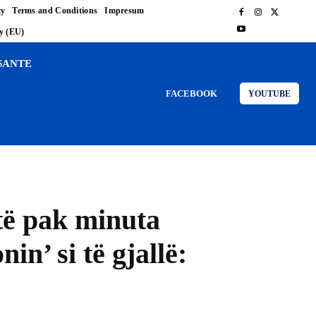
cy
Terms and Conditions
Impresum
cy (EU)
SANTE
FACEBOOK
YOUTUBE
të pak minuta
in’ si të gjallë: