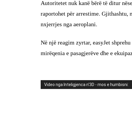
Autoritetet nuk kanë bërë të ditur në
raportohet për arrestime. Gjithashtu, 
nxjerrjes nga aeroplani.
Në një reagim zyrtar, easyJet shprehu
mirëqenia e pasagjerëve dhe e ekuipaz
Video nga Inteligjenca n'3D - mos e humbisni: