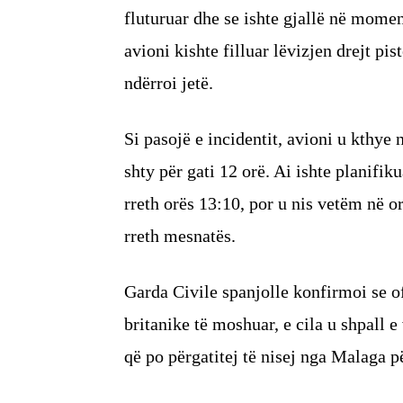
fluturuar dhe se ishte gjallë në mome
avioni kishte filluar lëvizjen drejt p
ndërroi jetë.
Si pasojë e incidentit, avioni u kthye
shty për gati 12 orë. Ai ishte planifik
rreth orës 13:10, por u nis vetëm në 
rreth mesnatës.
Garda Civile spanjolle konfirmoi se of
britanike të moshuar, e cila u shpall 
që po përgatitej të nisej nga Malaga p