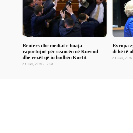
Reuters dhe mediat e huaja
Evropa z
raportojnë për seancën në Kuvend
di kë të u
dhe vezët që iu hodhën Kurtit
8 Gusht, 2026 
8 Gusht, 2026 - 17:08