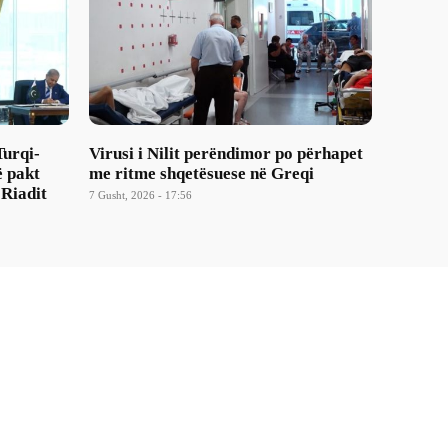
Turqi-
Virusi i Nilit perëndimor po përhapet
ë pakt
me ritme shqetësuese në Greqi
 Riadit
7 Gusht, 2026 - 17:56