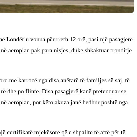
në Londër u vonua për rreth 12 orë, pasi një pasagjere
 në aeroplan pak para nisjes, duke shkaktuar tronditje
ord me karrocë nga disa anëtarë të familjes së saj, të
mirë dhe po flinte. Disa pasagjerë kanë pretenduar se
s në aeroplan, por këto akuza janë hedhur poshtë nga
jë certifikatë mjekësore që e shpallte të aftë për të