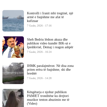
Kontrolli i Iranit mbi tregtinë, një
armë e fuqishme me afat të
kufizuar
7 Gusht, 2026 - 17:16
Sheh Bedriu lëshon akuza dhe
publikon video kundër BIK-ut e
Ipeshkvisë, Demaj i reagon ashpër
7 Gusht, 2026 - 16:24
IHMK paralajmëron: Në disa zona
priten erëra të fuqishme, shi dhe
breshër
7 Gusht, 2026 - 14:28
Këngëtarja e njohur publikon
PAMJET tronditëse ku drejtori
muzikor tenton abuzimin me të
(Video)