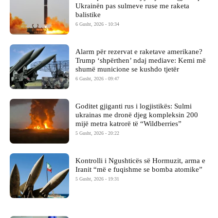
Ukrainën pas sulmeve ruse me raketa
balistike
6 Gusht, 2026 - 10:34
Alarm për rezervat e raketave amerikane?
Trump ‘shpërthen’ ndaj mediave: Kemi më
shumë municione se kushdo tjetër
6 Gusht, 2026 - 09:47
Goditet gjiganti rus i logjistikës: Sulmi
ukrainas me dronë djeg kompleksin 200
mijë metra katrorë të “Wildberries”
5 Gusht, 2026 - 20:22
Kontrolli i Ngushticës së Hormuzit, arma e
Iranit “më e fuqishme se bomba atomike”
5 Gusht, 2026 - 19:31