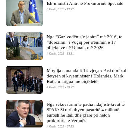
Ish-ministri ​Aliu në Prokurorinë Speciale
5 Gusht, 2026 - 12:47
Nga “Gazivodën s’e japim” më 2016, te
“dorëzimi” i Vuçiq për rrënimin e 17
objekteve në Ujman, më 2026
4 Gusht, 2026 - 18:11
Mbyllja e mandatit 14-vjeçar: Pasi dorëzoi
detyrën si kryeministër i Holandës, Mark
Rutte u largua me biçikletë
4 Gusht, 2026 - 09:27
Nga sekuestrimi te padia ndaj ish-kreut të
SPAK: Si u rikthyen pasuritë 4 milionë
eurosh në Itali dhe çfarë po heton
prokuroria e Veronës
4 Gusht, 2026 - 07:33