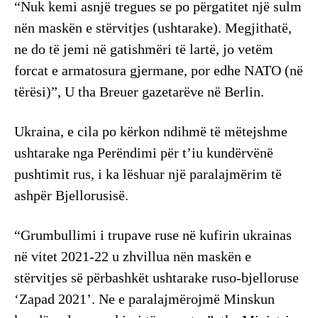
“Nuk kemi asnjë tregues se po përgatitet një sulm
nën maskën e stërvitjes (ushtarake). Megjithatë,
ne do të jemi në gatishmëri të lartë, jo vetëm
forcat e armatosura gjermane, por edhe NATO (në
tërësi)”, U tha Breuer gazetarëve në Berlin.
Ukraina, e cila po kërkon ndihmë të mëtejshme
ushtarake nga Perëndimi për t’iu kundërvënë
pushtimit rus, i ka lëshuar një paralajmërim të
ashpër Bjellorusisë.
“Grumbullimi i trupave ruse në kufirin ukrainas
në vitet 2021-22 u zhvillua nën maskën e
stërvitjes së përbashkët ushtarake ruso-bjelloruse
‘Zapad 2021’. Ne e paralajmërojmë Minskun