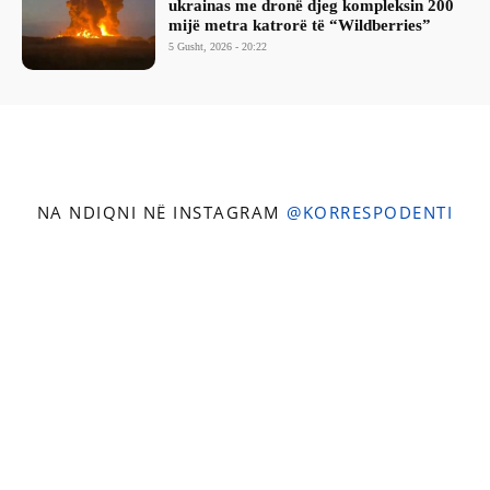
ukrainas me dronë djeg kompleksin 200
mijë metra katrorë të “Wildberries”
5 Gusht, 2026 - 20:22
NA NDIQNI NË INSTAGRAM
@KORRESPODENTI