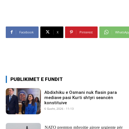
Facebook
X
Pinterest
WhatsAp
PUBLIKIMET E FUNDIT
Abdixhiku e Osmani nuk flasin para
mediave pasi Kurti shtyri seancën
konstituive
6 Gusht, 2026 - 11:13
NATO premton mbrojtje ajrore urgjente për