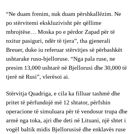
“Ne duam frenim, nuk duam përshkallëzim. Ne
po stërvitemi ekskluzivisht për qëllime
mbrojtëse… Moska po e përdor Zapad për të
nxitur pasiguri, ndër të tjera”, tha gjenerali
Breuer, duke iu referuar stërvitjes së përbashkët
ushtarake ruso-bjelloruse. “Nga pala ruse, ne
presim 13,000 ushtarë në Bjellorusi dhe 30,000 të
tjerë në Rusi”, vlerësoi ai.
Stërvitja Quadriga, e cila ka filluar tashmë dhe
pritet të përfundojë më 12 shtator, përfshin
operacione të simuluara për të vendosur trupa dhe
armë nga toka, ajri dhe deti në Lituani, një shtet i
vogël baltik midis Bjellorusisë dhe enklavës ruse