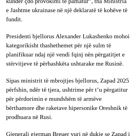
kundër çdo provokimi të pamatur”, tha Ministria
e Jashtme ukrainase në një deklaratë të kohëve të
fundit.
Presidenti bjellorus Alexander Lukashenko mohoi
kategorikisht thashethemet për një sulm të
planifikuar ndaj një vendi fqinj nën përgatitjet e
stërvitjeve të përbashkëta ushtarake me Rusinë.
Sipas ministrit të mbrojtjes bjellorus, Zapad 2025
përfshin, ndër të tjera, ushtrime për t’u përgatitur
për përdorimin e mundshëm të armëve
bërthamore dhe raketave hipersonike Oreshnik të
prodhuara në Rusi.
Gjenerali gjerman Breuer vuri në dukje se Zapad i