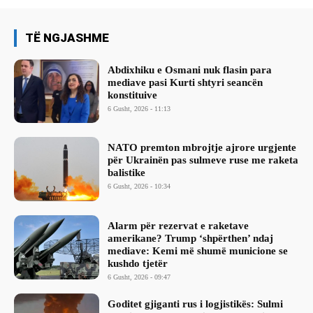
TË NGJASHME
Abdixhiku e Osmani nuk flasin para
mediave pasi Kurti shtyri seancën
konstituive
6 Gusht, 2026 - 11:13
NATO premton mbrojtje ajrore urgjente
për Ukrainën pas sulmeve ruse me raketa
balistike
6 Gusht, 2026 - 10:34
Alarm për rezervat e raketave
amerikane? Trump ‘shpërthen’ ndaj
mediave: Kemi më shumë municione se
kushdo tjetër
6 Gusht, 2026 - 09:47
Goditet gjiganti rus i logjistikës: Sulmi