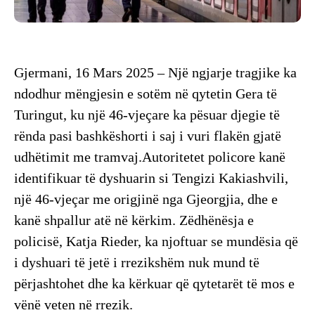
Gjermani, 16 Mars 2025 – Një ngjarje tragjike ka
ndodhur mëngjesin e sotëm në qytetin Gera të
Turingut, ku një 46-vjeçare ka pësuar djegie të
rënda pasi bashkëshorti i saj i vuri flakën gjatë
udhëtimit me tramvaj.Autoritetet policore kanë
identifikuar të dyshuarin si Tengizi Kakiashvili,
një 46-vjeçar me origjinë nga Gjeorgjia, dhe e
kanë shpallur atë në kërkim. Zëdhënësja e
policisë, Katja Rieder, ka njoftuar se mundësia që
i dyshuari të jetë i rrezikshëm nuk mund të
përjashtohet dhe ka kërkuar që qytetarët të mos e
vënë veten në rrezik.