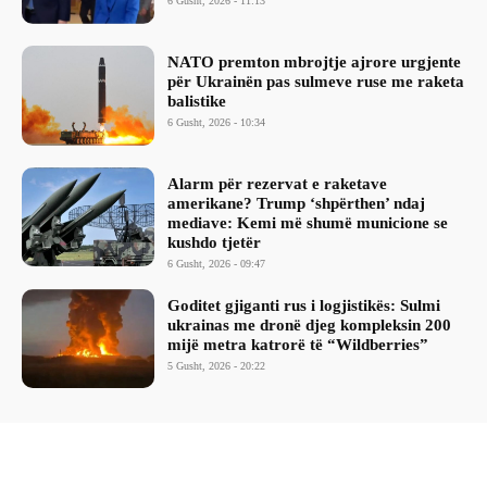
6 Gusht, 2026 - 11:13
NATO premton mbrojtje ajrore urgjente
për Ukrainën pas sulmeve ruse me raketa
balistike
6 Gusht, 2026 - 10:34
Alarm për rezervat e raketave
amerikane? Trump ‘shpërthen’ ndaj
mediave: Kemi më shumë municione se
kushdo tjetër
6 Gusht, 2026 - 09:47
Goditet gjiganti rus i logjistikës: Sulmi
ukrainas me dronë djeg kompleksin 200
mijë metra katrorë të “Wildberries”
5 Gusht, 2026 - 20:22