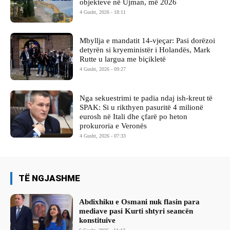
objekteve në Ujman, më 2026
4 Gusht, 2026 - 18:11
Mbyllja e mandatit 14-vjeçar: Pasi dorëzoi
detyrën si kryeministër i Holandës, Mark
Rutte u largua me biçikletë
4 Gusht, 2026 - 09:27
Nga sekuestrimi te padia ndaj ish-kreut të
SPAK: Si u rikthyen pasuritë 4 milionë
eurosh në Itali dhe çfarë po heton
prokuroria e Veronës
4 Gusht, 2026 - 07:33
TË NGJASHME
Abdixhiku e Osmani nuk flasin para
mediave pasi Kurti shtyri seancën
konstituive