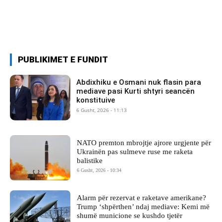
PUBLIKIMET E FUNDIT
Abdixhiku e Osmani nuk flasin para
mediave pasi Kurti shtyri seancën
konstituive
6 Gusht, 2026 - 11:13
NATO premton mbrojtje ajrore urgjente për
Ukrainën pas sulmeve ruse me raketa
balistike
6 Gusht, 2026 - 10:34
Alarm për rezervat e raketave amerikane?
Trump ‘shpërthen’ ndaj mediave: Kemi më
shumë municione se kushdo tjetër