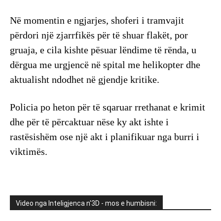
Në momentin e ngjarjes, shoferi i tramvajit
përdori një zjarrfikës për të shuar flakët, por
gruaja, e cila kishte pësuar lëndime të rënda, u
dërgua me urgjencë në spital me helikopter dhe
aktualisht ndodhet në gjendje kritike.
Policia po heton për të sqaruar rrethanat e krimit
dhe për të përcaktuar nëse ky akt ishte i
rastësishëm ose një akt i planifikuar nga burri i
viktimës.
Video nga Inteligjenca n'3D - mos e humbisni: