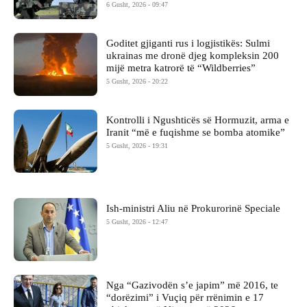
6 Gusht, 2026 - 09:47
Goditet gjiganti rus i logjistikës: Sulmi
ukrainas me dronë djeg kompleksin 200
mijë metra katrorë të “Wildberries”
5 Gusht, 2026 - 20:22
Kontrolli i Ngushticës së Hormuzit, arma e
Iranit “më e fuqishme se bomba atomike”
5 Gusht, 2026 - 19:31
Ish-ministri ​Aliu në Prokurorinë Speciale
5 Gusht, 2026 - 12:47
Nga “Gazivodën s’e japim” më 2016, te
“dorëzimi” i Vuçiq për rrënimin e 17