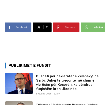
Facebook
X
Pinterest
WhatsAp
PUBLIKIMET E FUNDIT
Bushati për deklaratat e Zelenskyt në
Serbi: Duhej të tregonte më shumë
vlerësim për Kosovën, ka qëndruar
fuqishëm krah Ukrainës
8 Gusht, 2026 - 22:07
Dilemat e Uashingtonit: Pentagoni kërkon