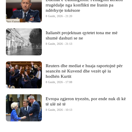
rrugëdalje nga konflikti me Iranin pa
ndërhyrje tokësore
8 Gusht, 2026 - 21:20
Italianët projektuan qytetet tona me më
shumë dashuri se ne
8 Gusht, 2026 - 21:13
Reuters dhe mediat e huaja raportojnë për
seancën në Kuvend dhe vezët që iu
hodhën Kurtit
8 Gusht, 2026 - 17:08
Evropa zgjeron tryezën, por ende nuk di kë
të ulë në të
8 Gusht, 2026 - 10:13