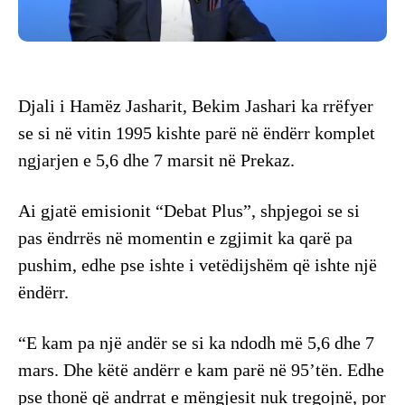
Djali i Hamëz Jasharit, Bekim Jashari ka rrëfyer
se si në vitin 1995 kishte parë në ëndërr komplet
ngjarjen e 5,6 dhe 7 marsit në Prekaz.
Ai gjatë emisionit “Debat Plus”, shpjegoi se si
pas ëndrrës në momentin e zgjimit ka qarë pa
pushim, edhe pse ishte i vetëdijshëm që ishte një
ëndërr.
“E kam pa një andër se si ka ndodh më 5,6 dhe 7
mars. Dhe këtë andërr e kam parë në 95’tën. Edhe
pse thonë që andrrat e mëngjesit nuk tregojnë, por