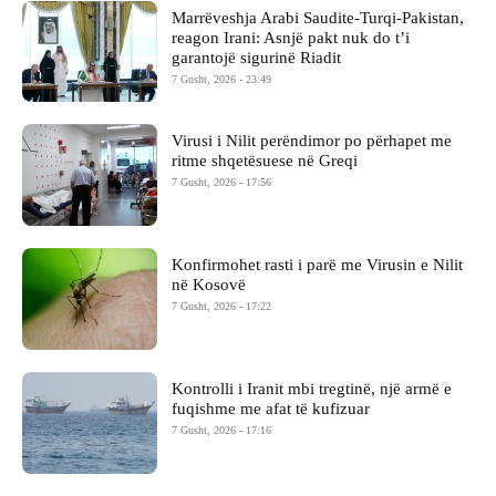
Marrëveshja Arabi Saudite-Turqi-Pakistan,
reagon Irani: Asnjë pakt nuk do t’i
garantojë sigurinë Riadit
7 Gusht, 2026 - 23:49
Virusi i Nilit perëndimor po përhapet me
ritme shqetësuese në Greqi
7 Gusht, 2026 - 17:56
Konfirmohet rasti i parë me Virusin e Nilit
në Kosovë
7 Gusht, 2026 - 17:22
Kontrolli i Iranit mbi tregtinë, një armë e
fuqishme me afat të kufizuar
7 Gusht, 2026 - 17:16