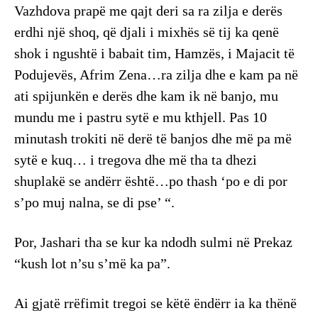
Vazhdova prapë me qajt deri sa ra zilja e derës
erdhi një shoq, që djali i mixhës së tij ka qenë
shok i ngushtë i babait tim, Hamzës, i Majacit të
Podujevës, Afrim Zena…ra zilja dhe e kam pa në
ati spijunkën e derës dhe kam ik në banjo, mu
mundu me i pastru sytë e mu kthjell. Pas 10
minutash trokiti në derë të banjos dhe më pa më
sytë e kuq… i tregova dhe më tha ta dhezi
shuplakë se andërr është…po thash ‘po e di por
s’po muj nalna, se di pse’ “.
Por, Jashari tha se kur ka ndodh sulmi në Prekaz
“kush lot n’su s’më ka pa”.
Ai gjatë rrëfimit tregoi se këtë ëndërr ia ka thënë