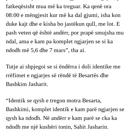
fatkeqësisht mua më ka treguar. Ka qenë ora
08:00 e mëngjesit kur më ka dal gjumi, isha kon
duke kajt dhe e kisha bo jastëkun qull, me lot. E
pash veten që është andërr, por prapë smujsha mu
ndal, ama e kam pa komplet ngjarjen se si ka
ndodh më 5,6 dhe 7 mars”, tha ai.
Tutje ai shpjegoi se si ëndërra i doli identike me
rrëfimet e ngjarjes së rëndë të Besartës dhe
Bashkim Jasharit.
“Identik se qysh e tregon motra Besarta,
Bashkimi, komplet identik e kam parë ngjarjen se
qysh ka ndodh. Në andërr e kam parë se cka ka
ndodh me një kushëri tonin, Sahit Jasharin.