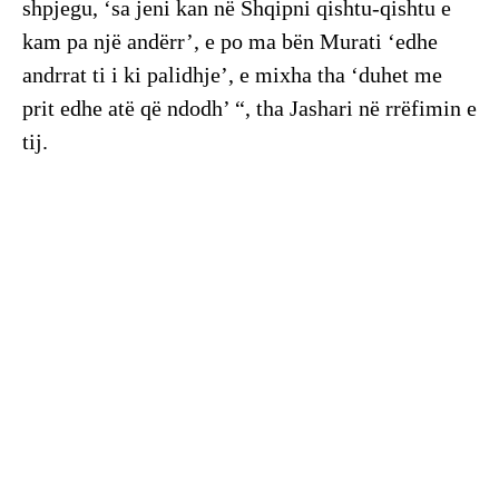
shpjegu, ‘sa jeni kan në Shqipni qishtu-qishtu e
kam pa një andërr’, e po ma bën Murati ‘edhe
andrrat ti i ki palidhje’, e mixha tha ‘duhet me
prit edhe atë që ndodh’ “, tha Jashari në rrëfimin e
tij.