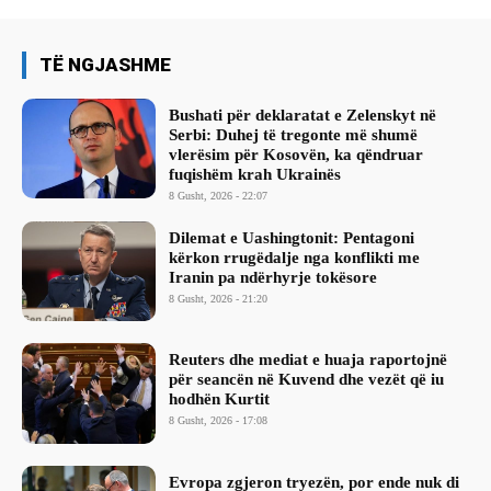
TË NGJASHME
Bushati për deklaratat e Zelenskyt në
Serbi: Duhej të tregonte më shumë
vlerësim për Kosovën, ka qëndruar
fuqishëm krah Ukrainës
8 Gusht, 2026 - 22:07
Dilemat e Uashingtonit: Pentagoni
kërkon rrugëdalje nga konflikti me
Iranin pa ndërhyrje tokësore
8 Gusht, 2026 - 21:20
Reuters dhe mediat e huaja raportojnë
për seancën në Kuvend dhe vezët që iu
hodhën Kurtit
8 Gusht, 2026 - 17:08
Evropa zgjeron tryezën, por ende nuk di