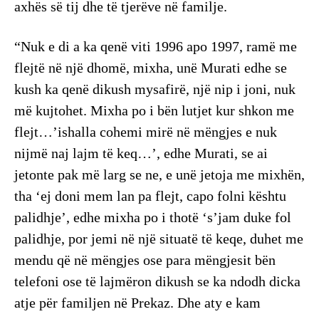
axhës së tij dhe të tjerëve në familje.
“Nuk e di a ka qenë viti 1996 apo 1997, ramë me
flejtë në një dhomë, mixha, unë Murati edhe se
kush ka qenë dikush mysafirë, një nip i joni, nuk
më kujtohet. Mixha po i bën lutjet kur shkon me
flejt…’ishalla cohemi mirë në mëngjes e nuk
nijmë naj lajm të keq…’, edhe Murati, se ai
jetonte pak më larg se ne, e unë jetoja me mixhën,
tha ‘ej doni mem lan pa flejt, capo folni kështu
palidhje’, edhe mixha po i thotë ‘s’jam duke fol
palidhje, por jemi në një situatë të keqe, duhet me
mendu që në mëngjes ose para mëngjesit bën
telefoni ose të lajmëron dikush se ka ndodh dicka
atje për familjen në Prekaz. Dhe aty e kam