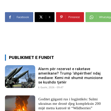
Facebook
X
Pinterest
WhatsAp
PUBLIKIMET E FUNDIT
Alarm për rezervat e raketave
amerikane? Trump ‘shpërthen’ ndaj
mediave: Kemi më shumë municione
se kushdo tjetër
6 Gusht, 2026 - 09:47
Goditet gjiganti rus i logjistikës: Sulmi
ukrainas me dronë djeg kompleksin 200
mijë metra katrorë të “Wildberries”