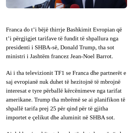
Franca do t’i bëjë thirrje Bashkimit Evropian që
t’i përgjigjet tarifave të fundit të shpallura nga
presidenti i SHBA-së, Donald Trump, tha sot
ministri i Jashtëm francez Jean-Noel Barrot.
Ai i tha televizionit TF1 se Franca dhe partnerët e
saj evropianë nuk duhet të hezitojnë të mbrojnë
interesat e tyre përballë kërcënimeve nga tarifat
amerikane. Trump tha mbrëmë se ai planifikon të
shpallë tarifa prej 25 për qind për të gjitha
importet e çelikut dhe aluminit në SHBA sot.