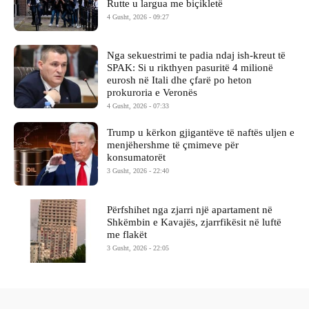
Rutte u largua me biçikletë
4 Gusht, 2026 - 09:27
Nga sekuestrimi te padia ndaj ish-kreut të
SPAK: Si u rikthyen pasuritë 4 milionë
eurosh në Itali dhe çfarë po heton
prokuroria e Veronës
4 Gusht, 2026 - 07:33
Trump u kërkon gjigantëve të naftës uljen e
menjëhershme të çmimeve për
konsumatorët
3 Gusht, 2026 - 22:40
Përfshihet nga zjarri një apartament në
Shkëmbin e Kavajës, zjarrfikësit në luftë
me flakët
3 Gusht, 2026 - 22:05