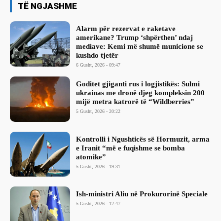
TË NGJASHME
Alarm për rezervat e raketave
amerikane? Trump ‘shpërthen’ ndaj
mediave: Kemi më shumë municione se
kushdo tjetër
6 Gusht, 2026 - 09:47
Goditet gjiganti rus i logjistikës: Sulmi
ukrainas me dronë djeg kompleksin 200
mijë metra katrorë të “Wildberries”
5 Gusht, 2026 - 20:22
Kontrolli i Ngushticës së Hormuzit, arma
e Iranit “më e fuqishme se bomba
atomike”
5 Gusht, 2026 - 19:31
Ish-ministri ​Aliu në Prokurorinë Speciale
5 Gusht, 2026 - 12:47