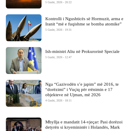
5 Gusht, 2026 - 20:22
Kontrolli i Ngushticës së Hormuzit, arma e
Iranit “më e fuqishme se bomba atomike”
5 Gusht, 2026 - 19:31
Ish-ministri ​Aliu në Prokurorinë Speciale
5 Gusht, 2026 - 12:47
Nga “Gazivodën s’e japim” më 2016, te
“dorëzimi” i Vuçiq për rrënimin e 17
objekteve në Ujman, më 2026
4 Gusht, 2026 - 18:11
Mbyllja e mandatit 14-vjeçar: Pasi dorëzoi
detyrën si kryeministër i Holandës, Mark