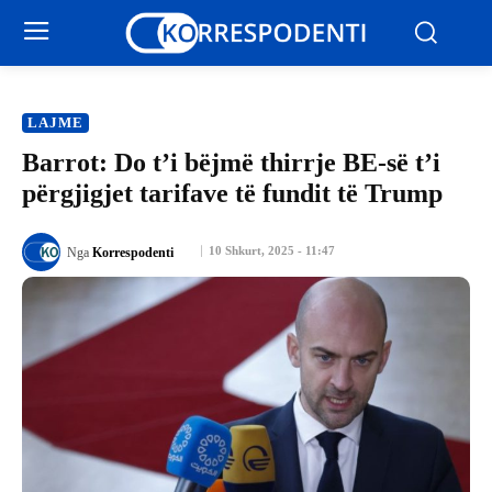
LAJME
Barrot: Do t’i bëjmë thirrje BE-së t’i
përgjigjet tarifave të fundit të Trump
10 Shkurt, 2025 - 11:47
Nga
Korrespodenti