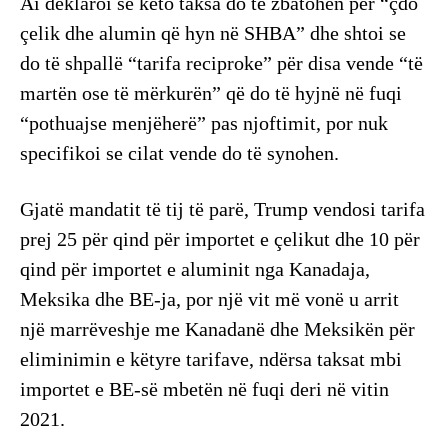
Ai deklaroi se këto taksa do të zbatohen për “çdo
çelik dhe alumin që hyn në SHBA” dhe shtoi se
do të shpallë “tarifa reciproke” për disa vende “të
martën ose të mërkurën” që do të hyjnë në fuqi
“pothuajse menjëherë” pas njoftimit, por nuk
specifikoi se cilat vende do të synohen.
Gjatë mandatit të tij të parë, Trump vendosi tarifa
prej 25 për qind për importet e çelikut dhe 10 për
qind për importet e aluminit nga Kanadaja,
Meksika dhe BE-ja, por një vit më vonë u arrit
një marrëveshje me Kanadanë dhe Meksikën për
eliminimin e këtyre tarifave, ndërsa taksat mbi
importet e BE-së mbetën në fuqi deri në vitin
2021.