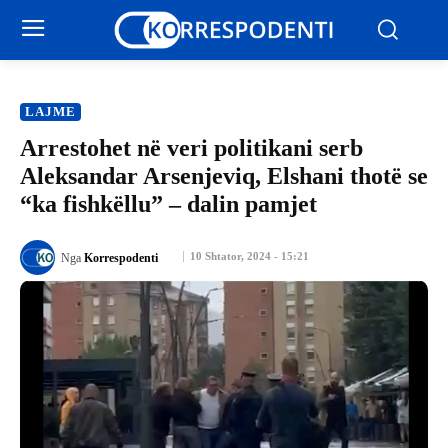
LAJME
Arrestohet në veri politikani serb
Aleksandar Arsenjeviq, Elshani thotë se
“ka fishkëllu” – dalin pamjet
10 Shtator, 2024 - 15:21
Nga
Korrespodenti