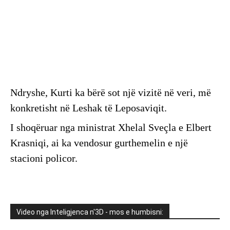
Ndryshe, Kurti ka bërë sot një vizitë në veri, më
konkretisht në Leshak të Leposaviqit.
I shoqëruar nga ministrat Xhelal Sveçla e Elbert
Krasniqi, ai ka vendosur gurthemelin e një
stacioni policor.
Video nga Inteligjenca n'3D - mos e humbisni: