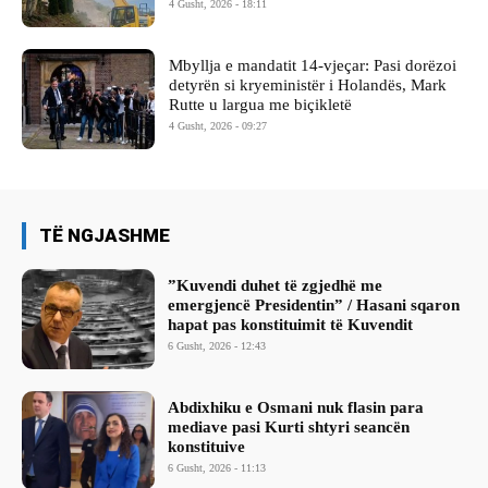
4 Gusht, 2026 - 18:11
Mbyllja e mandatit 14-vjeçar: Pasi dorëzoi
detyrën si kryeministër i Holandës, Mark
Rutte u largua me biçikletë
4 Gusht, 2026 - 09:27
TË NGJASHME
​”Kuvendi duhet të zgjedhë me
emergjencë Presidentin” / Hasani sqaron
hapat pas konstituimit të Kuvendit
6 Gusht, 2026 - 12:43
Abdixhiku e Osmani nuk flasin para
mediave pasi Kurti shtyri seancën
konstituive
6 Gusht, 2026 - 11:13