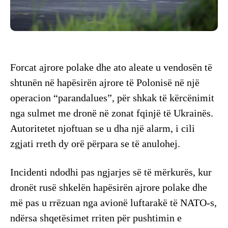
Forcat ajrore polake dhe ato aleate u vendosën të
shtunën në hapësirën ajrore të Polonisë në një
operacion “parandalues”, për shkak të kërcënimit
nga sulmet me dronë në zonat fqinjë të Ukrainës.
Autoritetet njoftuan se u dha një alarm, i cili
zgjati rreth dy orë përpara se të anulohej.
Incidenti ndodhi pas ngjarjes së të mërkurës, kur
dronët rusë shkelën hapësirën ajrore polake dhe
më pas u rrëzuan nga avionë luftarakë të NATO-s,
ndërsa shqetësimet rriten për pushtimin e