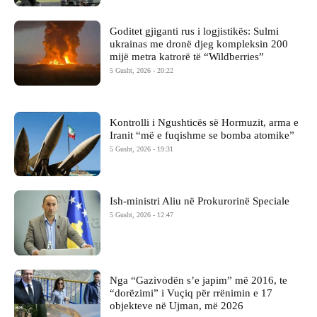
Goditet gjiganti rus i logjistikës: Sulmi
ukrainas me dronë djeg kompleksin 200
mijë metra katrorë të “Wildberries”
5 Gusht, 2026 - 20:22
Kontrolli i Ngushticës së Hormuzit, arma e
Iranit “më e fuqishme se bomba atomike”
5 Gusht, 2026 - 19:31
Ish-ministri ​Aliu në Prokurorinë Speciale
5 Gusht, 2026 - 12:47
Nga “Gazivodën s’e japim” më 2016, te
“dorëzimi” i Vuçiq për rrënimin e 17
objekteve në Ujman, më 2026