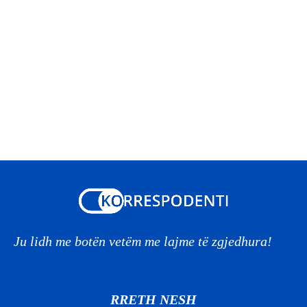
Ju lidh me botën vetëm me lajme të zgjedhura!
RRETH NESH