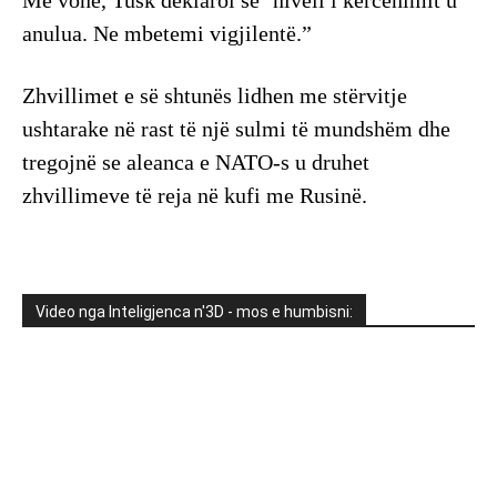
anulua. Ne mbetemi vigjilentë.”
Zhvillimet e së shtunës lidhen me stërvitje
ushtarake në rast të një sulmi të mundshëm dhe
tregojnë se aleanca e NATO-s u druhet
zhvillimeve të reja në kufi me Rusinë.
Video nga Inteligjenca n'3D - mos e humbisni: