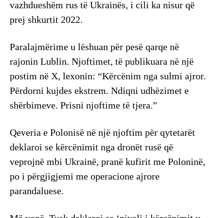
vazhdueshëm rus të Ukrainës, i cili ka nisur që
prej shkurtit 2022.
Paralajmërime u lëshuan për pesë qarqe në
rajonin Lublin. Njoftimet, të publikuara në një
postim në X, lexonin: “Kërcënim nga sulmi ajror.
Përdorni kujdes ekstrem. Ndiqni udhëzimet e
shërbimeve. Prisni njoftime të tjera.”
Qeveria e Polonisë në një njoftim për qytetarët
deklaroi se kërcënimit nga dronët rusë që
veprojnë mbi Ukrainë, pranë kufirit me Poloninë,
po i përgjigjemi me operacione ajrore
parandaluese.
Më vonë, Tusk deklaroi se ‘niveli i kërcënimit u