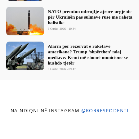
NATO premton mbrojtje ajrore urgjente
për Ukrainën pas sulmeve ruse me raketa
balistike
6 Gusht, 2026 - 10:34
Alarm për rezervat e raketave
amerikane? Trump ‘shpërthen’ ndaj
mediave: Kemi më shumë municione se
kushdo tjetër
6 Gusht, 2026 - 09:47
NA NDIQNI NË INSTAGRAM
@KORRESPODENTI