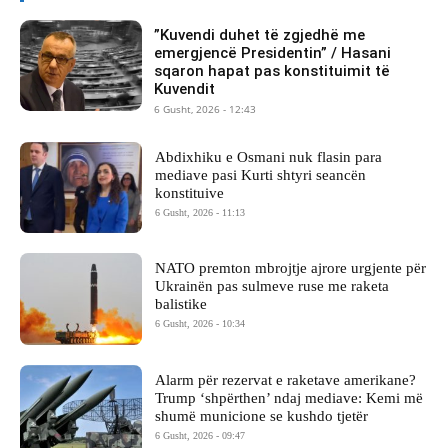
​”Kuvendi duhet të zgjedhë me
emergjencë Presidentin” / Hasani
sqaron hapat pas konstituimit të
Kuvendit
6 Gusht, 2026 - 12:43
Abdixhiku e Osmani nuk flasin para
mediave pasi Kurti shtyri seancën
konstituive
6 Gusht, 2026 - 11:13
NATO premton mbrojtje ajrore urgjente për
Ukrainën pas sulmeve ruse me raketa
balistike
6 Gusht, 2026 - 10:34
Alarm për rezervat e raketave amerikane?
Trump ‘shpërthen’ ndaj mediave: Kemi më
shumë municione se kushdo tjetër
6 Gusht, 2026 - 09:47