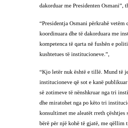
dakorduar me Presidenten Osmani”, th
“Presidentja Osmani përkrahë vetëm q
koordinuara dhe të dakorduara me inst
kompetenca të qarta në fushën e politi
kushtetues të institucioneve.”,
“Kjo letër nuk është e tillë. Mund të 
institucioneve që sot e kanë publikuar 
së zotimeve të nënshkruar nga tri inst
dhe miratohet nga po këto tri instituc
konsultimet me aleatët rreth çështjes 
bërë për një kohë të gjatë, me qëllim t