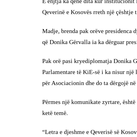
E enjtja ka qenë dita kur institucioni
Qeverinë e Kosovës rreth një çështje t
Madje, brenda pak orëve presidenca dy
që Donika Gërvalla ia ka dërguar pres
Pak orë pasi kryediplomatja Donika Gë
Parlamentare të KiE-së i ka nisur një l
për Asociacionin dhe do ta dërgojë në
Përmes një komunikate zyrtare, është 
ketë temë.
“Letra e djeshme e Qeverisë së Kosov