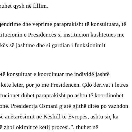
uhet qysh në fillim.
ëndrime dhe veprime paraprakisht të konsultuara, të
itucionin e Presidencës si institucion kushtetues me
kës së jashtme dhe si gardian i funksionimit
jetë konsultuar e koordinuar me individë jashtë
këtë letër, por jo me Presidencën. Çdo derivat i letrës
itucionet duhet paraprakisht po ashtu të koordinohet
ione. Presidentja Osmani gjatë gjithë ditës po vazhdon
së anëtarësimit në Këshill të Evropës, ashtu siç ka
ë zhbllokimit të këtij procesi.”, thuhet në