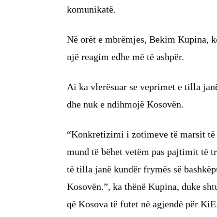
komunikatë.
Në orët e mbrëmjes, Bekim Kupina, kë
një reagim edhe më të ashpër.
Ai ka vlerësuar se veprimet e tilla j
dhe nuk e ndihmojë Kosovën.
“Konkretizimi i zotimeve të marsit të 2
mund të bëhet vetëm pas pajtimit të tr
të tilla janë kundër frymës së bashkë
Kosovën.”, ka thënë Kupina, duke shtu
që Kosova të futet në agjendë për KiE