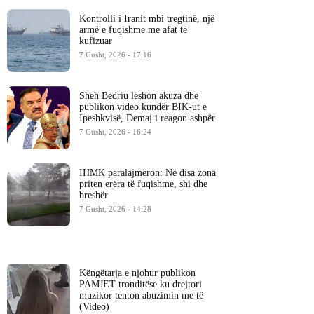
Kontrolli i Iranit mbi tregtinë, një
armë e fuqishme me afat të
kufizuar
7 Gusht, 2026 - 17:16
Sheh Bedriu lëshon akuza dhe
publikon video kundër BIK-ut e
Ipeshkvisë, Demaj i reagon ashpër
7 Gusht, 2026 - 16:24
IHMK paralajmëron: Në disa zona
priten erëra të fuqishme, shi dhe
breshër
7 Gusht, 2026 - 14:28
Këngëtarja e njohur publikon
PAMJET tronditëse ku drejtori
muzikor tenton abuzimin me të
(Video)