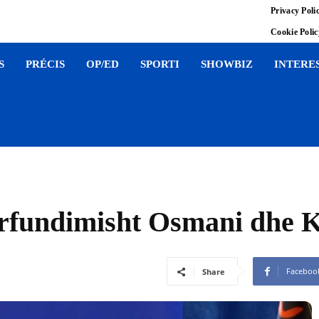
Privacy Poli
Cookie Poli
S
PRÉCIS
OP/ED
SPORTI
SHOWBIZ
INTERE
rfundimisht Osmani dhe K
Faceboo
Share