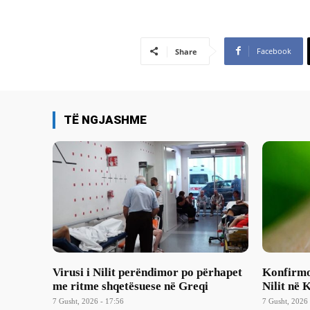
Facebook
Share
TË NGJASHME
Virusi i Nilit perëndimor po përhapet
Konfirmoh
me ritme shqetësuese në Greqi
Nilit në 
7 Gusht, 2026 - 17:56
7 Gusht, 2026 