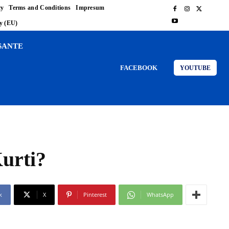
cy
Terms and Conditions
Impresum
cy (EU)
SANTE
FACEBOOK
YOUTUBE
urti?
k
X
Pinterest
WhatsApp