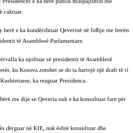
t i Presidencës e ka bërë publik mospajtimin me
ë caktuar.
 herë e ka kundërshtuar Qeverinë në lidhje me letrën
identit të Asamblesë Parlamentare.
rvalla ka njoftuar së presidentit të Asamblesë
etër, ku Kosova zotohet se do ta hartojë një draft të ri
 Kushtetuese, ka reaguar Presidenca.
bërë me dije se Qeveria nuk e ka konsultuar fare për
ës dërguar në KIE, nuk është konsultuar dhe