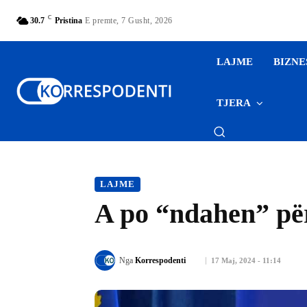
C
30.7
Pristina
E premte, 7 Gusht, 2026
LAJME
BIZNE
TJERA
LAJME
A po “ndahen” pë
Nga
Korrespodenti
17 Maj, 2024 - 11:14