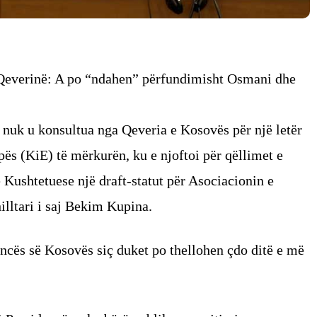
 Qeverinë: A po “ndahen” përfundimisht Osmani dhe
nuk u konsultua nga Qeveria e Kosovës për një letër
opës (KiE) të mërkurën, ku e njoftoi për qëllimet e
 Kushtetuese një draft-statut për Asociacionin e
lltari i saj Bekim Kupina.
ncës së Kosovës siç duket po thellohen çdo ditë e më