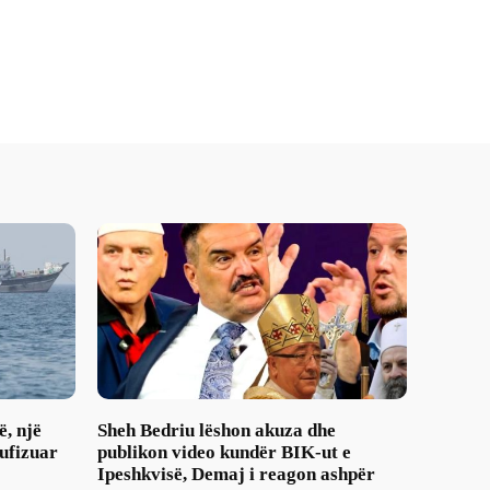
ë, një
Sheh Bedriu lëshon akuza dhe
ufizuar
publikon video kundër BIK-ut e
Ipeshkvisë, Demaj i reagon ashpër