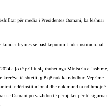
shilltar për media i Presidentes Osmani, ka lëshuar
anë kundër frymës së bashkëpunimit ndërinstitucional
024 e jo të prillit siç thuhet nga Ministria e Jashtme,
e krerëve të shtetit, gjë që nuk ka ndodhur. Veprime
punimit ndërinstitucional dhe nuk mund ta ndihmojnë
ar se Osmani po vazhdon të përpjeket për të siguruar
.