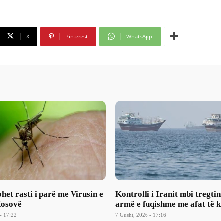
X
Pinterest
WhatsApp
et rasti i parë me Virusin e
Kontrolli i Iranit mbi tregtin
Kosovë
armë e fuqishme me afat të k
- 17:22
7 Gusht, 2026 - 17:16