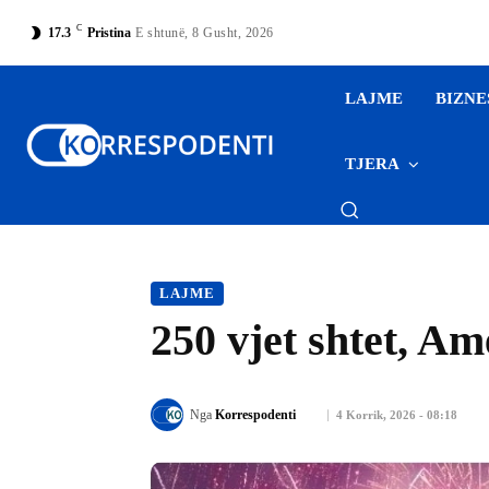
C
17.3
Pristina
E shtunë, 8 Gusht, 2026
LAJME
BIZNE
TJERA
LAJME
250 vjet shtet, Am
Nga
Korrespodenti
4 Korrik, 2026 - 08:18