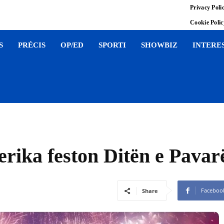
Privacy Poli
Cookie Poli
S
PRÉCIS
OP/ED
SPORTI
SHOWBIZ
INTERE
erika feston Ditën e Pavar
Faceboo
Share