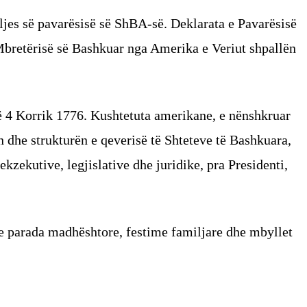
ljes së pavarësisë së ShBA-së. Deklarata e Pavarësisë
Mbretërisë së Bashkuar nga Amerika e Veriut shpallën
ë 4 Korrik 1776. Kushtetuta amerikane, e nënshkruar
 dhe strukturën e qeverisë të Shteteve të Bashkuara,
 ekzekutive, legjislative dhe juridike, pra Presidenti,
e parada madhështore, festime familjare dhe mbyllet