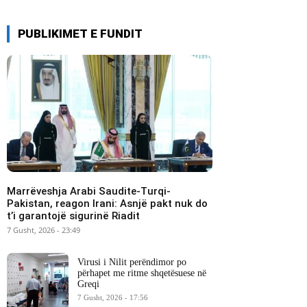
PUBLIKIMET E FUNDIT
Marrëveshja Arabi Saudite-Turqi-
Pakistan, reagon Irani: Asnjë pakt nuk do
t’i garantojë sigurinë Riadit
7 Gusht, 2026 - 23:49
Virusi i Nilit perëndimor po
përhapet me ritme shqetësuese në
Greqi
7 Gusht, 2026 - 17:56