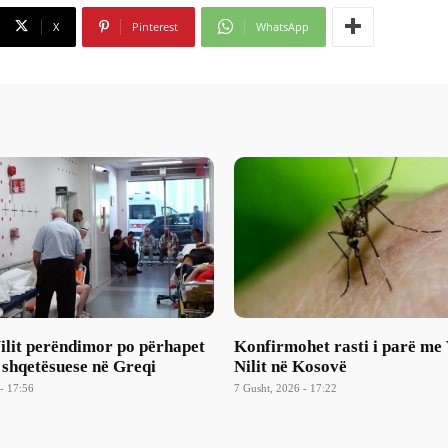
X
Pinterest
WhatsApp
Nilit perëndimor po përhapet
Konfirmohet rasti i parë me 
 shqetësuese në Greqi
Nilit në Kosovë
- 17:56
7 Gusht, 2026 - 17:22