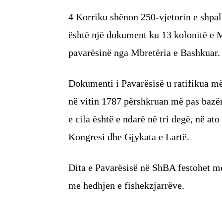
4 Korriku shënon 250-vjetorin e shpal
është një dokument ku 13 kolonitë e 
pavarësinë nga Mbretëria e Bashkuar.
Dokumenti i Pavarësisë u ratifikua m
në vitin 1787 përshkruan më pas bazën
e cila është e ndarë në tri degë, në ato
Kongresi dhe Gjykata e Lartë.
Dita e Pavarësisë në ShBA festohet m
me hedhjen e fishekzjarrëve.