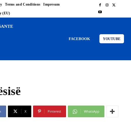
cy
Terms and Conditions
Impresum
cy (EU)
SANTE
FACEBOOK
YOUTUBE
ësisë
k
X
Pinterest
WhatsApp