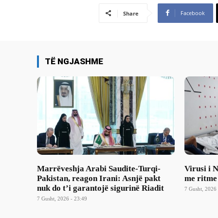
Facebook
Share
TË NGJASHME
Marrëveshja Arabi Saudite-Turqi-
Virusi i 
Pakistan, reagon Irani: Asnjë pakt
me ritme
nuk do t’i garantojë sigurinë Riadit
7 Gusht, 2026 
7 Gusht, 2026 - 23:49