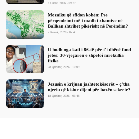
4 Gusht, 2026 - 09:27
Mozaiku që sfidon kohën: Pse
përqendrimi më i madh i xhamive në
Ballkan shtrihet pikërisht në Perëndim?
2 Korrik, 2026 - 07:43
​U hodh nga kati i 86-të për t’i dhënë fund
jetës: 30-vjeçaren e shpëtoi mrekullia
fizike
28 Qershor, 2026 - 10:09
Jezusin e krijuan jashtëtokësorët – ç’tha
njeriu që kishte dijeni për bazën sekrete?
18 Qershor, 2026 - 06:48