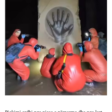
Pickimi erdhi nga pjesa e përparme dhe nga lart,