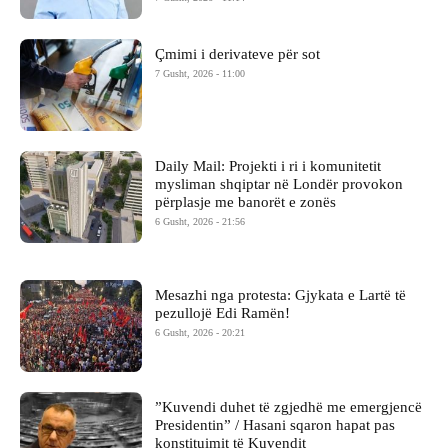
Çmimi i derivateve për sot
7 Gusht, 2026 - 11:00
Daily Mail: Projekti i ri i komunitetit
mysliman shqiptar në Londër provokon
përplasje me banorët e zonës
6 Gusht, 2026 - 21:56
Mesazhi nga protesta: Gjykata e Lartë të
pezullojë Edi Ramën!
6 Gusht, 2026 - 20:21
​”Kuvendi duhet të zgjedhë me emergjencë
Presidentin” / Hasani sqaron hapat pas
konstituimit të Kuvendit