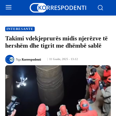
INTERESANTE
Takimi vdekjeprurës midis njerëzve të
hershëm dhe tigrit me dhëmbë sablë
11 Gusht, 2025 - 13:12
Nga
Korrespodenti