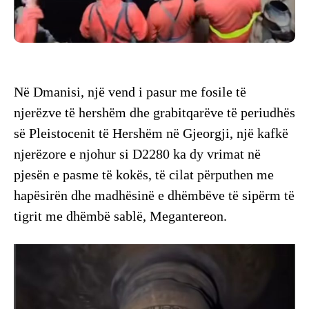
Në Dmanisi, një vend i pasur me fosile të
njerëzve të hershëm dhe grabitqarëve të periudhës
së Pleistocenit të Hershëm në Gjeorgji, një kafkë
njerëzore e njohur si D2280 ka dy vrimat në
pjesën e pasme të kokës, të cilat përputhen me
hapësirën dhe madhësinë e dhëmbëve të sipërm të
tigrit me dhëmbë sablë, Megantereon.