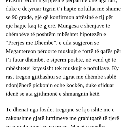
duke e detyruar tigrin t’i hapte nofullat më shumë
se 90 gradë, gjë që konfirmon aftësinë e tij për
një hapje kaq të gjerë. Mungesa e shenjave të
dhëmbëve të poshtëm mbështet hipotezën e
“Prerjes me Dhëmbë”, e cila sugjeron se
Megantereon përdorte muskujt e fortë të qafës për
t’i futur dhëmbët e sipërm poshtë, në vend që të
mbështetej kryesisht tek muskujt e nofullave. Ky
rast tregon gjithashtu se tigrat me dhëmbë sablë
ndonjëherë pickonin edhe kockën, duke sfiduar
idenë se ata gjithmonë e shmangnin këtë.
Të dhënat nga fosilet tregojnë se kjo ishte më e
zakonshme gjatë luftimeve me grabitqarë të tjerë
sesa gjatë gjuetisë së presë. Macet e mëdha