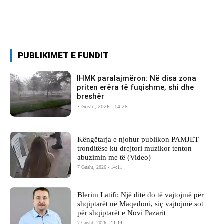
PUBLIKIMET E FUNDIT
IHMK paralajmëron: Në disa zona
priten erëra të fuqishme, shi dhe
breshër
7 Gusht, 2026 - 14:28
Këngëtarja e njohur publikon PAMJET
tronditëse ku drejtori muzikor tenton
abuzimin me të (Video)
7 Gusht, 2026 - 14:11
Blerim Latifi: Një ditë do të vajtojmë për
shqiptarët në Maqedoni, siç vajtojmë sot
për shqiptarët e Novi Pazarit
7 Gusht, 2026 - 11:14