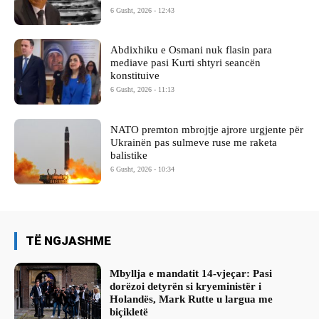
6 Gusht, 2026 - 12:43
Abdixhiku e Osmani nuk flasin para
mediave pasi Kurti shtyri seancën
konstituive
6 Gusht, 2026 - 11:13
NATO premton mbrojtje ajrore urgjente për
Ukrainën pas sulmeve ruse me raketa
balistike
6 Gusht, 2026 - 10:34
TË NGJASHME
Mbyllja e mandatit 14-vjeçar: Pasi
dorëzoi detyrën si kryeministër i
Holandës, Mark Rutte u largua me
biçikletë