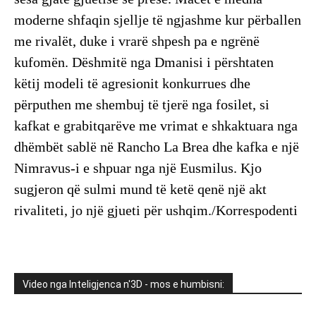
moderne shfaqin sjellje të ngjashme kur përballen
me rivalët, duke i vrarë shpesh pa e ngrënë
kufomën. Dëshmitë nga Dmanisi i përshtaten
këtij modeli të agresionit konkurrues dhe
përputhen me shembuj të tjerë nga fosilet, si
kafkat e grabitqarëve me vrimat e shkaktuara nga
dhëmbët sablë në Rancho La Brea dhe kafka e një
Nimravus-i e shpuar nga një Eusmilus. Kjo
sugjeron që sulmi mund të ketë qenë një akt
rivaliteti, jo një gjueti për ushqim./Korrespodenti
Video nga Inteligjenca n'3D - mos e humbisni: