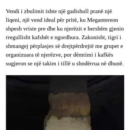
Vendi i zbulimit ishte një gadishull pranë një
liqeni, një vend ideal për pritë, ku Megantereon
shpesh vriste pre dhe ku njerëzit e hershëm gjenin
rregullisht kafshët e ngordhura. Zakonisht, tigri i
shmangej përplasjes së drejtpërdrejtë me grupet e
organizuara të njerëzve, por dëmtimi i kafkës
sugjeron se një takim i tillë u shndërrua në dhunë.