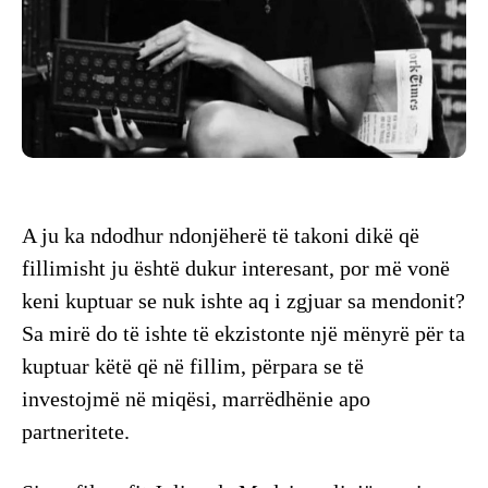
A ju ka ndodhur ndonjëherë të takoni dikë që
fillimisht ju është dukur interesant, por më vonë
keni kuptuar se nuk ishte aq i zgjuar sa mendonit?
Sa mirë do të ishte të ekzistonte një mënyrë për ta
kuptuar këtë që në fillim, përpara se të
investojmë në miqësi, marrëdhënie apo
partneritete.