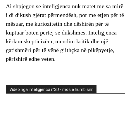
Ai shpjegon se inteligjenca nuk matet me sa mirë
i di dikush gjërat përmendësh, por me etjen për të
mësuar, me kuriozitetin dhe dëshirën për të
kuptuar botën përtej së dukshmes. Inteligjenca
kërkon skepticizëm, mendim kritik dhe një
gatishmëri për të vënë gjithçka në pikëpyetje,
përfshirë edhe veten.
Video nga Inteligjenca n'3D - mos e humbisni: