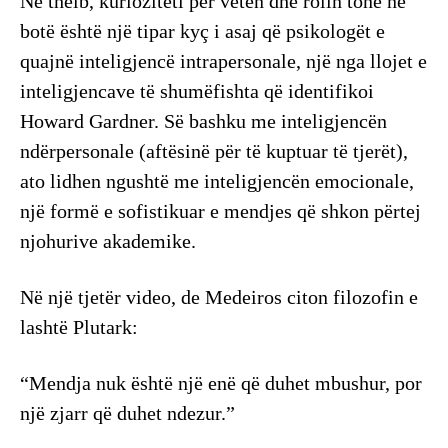
Në thelb, kurioziteti për veten dhe rolin tonë në
botë është një tipar kyç i asaj që psikologët e
quajnë inteligjencë intrapersonale, një nga llojet e
inteligjencave të shumëfishta që identifikoi
Howard Gardner. Së bashku me inteligjencën
ndërpersonale (aftësinë për të kuptuar të tjerët),
ato lidhen ngushtë me inteligjencën emocionale,
një formë e sofistikuar e mendjes që shkon përtej
njohurive akademike.
Në një tjetër video, de Medeiros citon filozofin e
lashtë Plutark:
“Mendja nuk është një enë që duhet mbushur, por
një zjarr që duhet ndezur.”