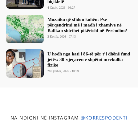
biçikletë
4 Gusht, 2026 - 09:27
Mozaiku që sfidon kohën: Pse
përqendrimi më i madh i xhamive në
Ballkan shtrihet pikërisht në Perëndim?
2 Korrik, 2026 - 07:43
​U hodh nga kati i 86-të për t’i dhënë fund
jetës: 30-vjeçaren e shpëtoi mrekullia
fizike
28 Qershor, 2026 - 10:09
NA NDIQNI NË INSTAGRAM
@KORRESPODENTI