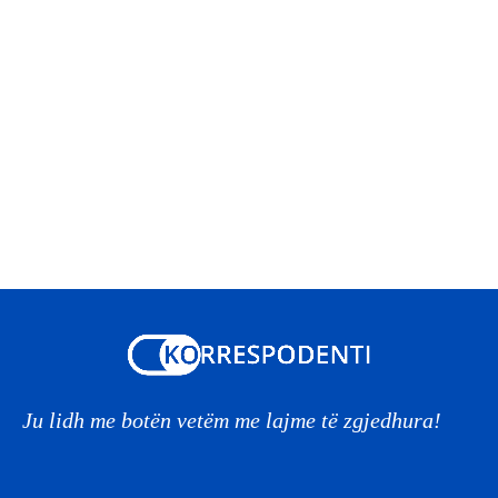
Ju lidh me botën vetëm me lajme të zgjedhura!