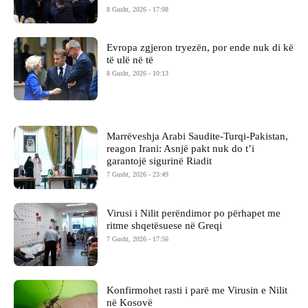
8 Gusht, 2026 - 17:08
Evropa zgjeron tryezën, por ende nuk di kë
të ulë në të
8 Gusht, 2026 - 10:13
Marrëveshja Arabi Saudite-Turqi-Pakistan,
reagon Irani: Asnjë pakt nuk do t’i
garantojë sigurinë Riadit
7 Gusht, 2026 - 23:49
Virusi i Nilit perëndimor po përhapet me
ritme shqetësuese në Greqi
7 Gusht, 2026 - 17:56
Konfirmohet rasti i parë me Virusin e Nilit
në Kosovë