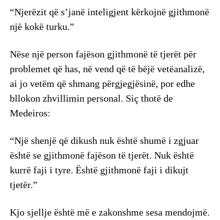
“Njerëzit që s’janë inteligjent kërkojnë gjithmonë
një kokë turku.”
Nëse një person fajëson gjithmonë të tjerët për
problemet që has, në vend që të bëjë vetëanalizë,
ai jo vetëm që shmang përgjegjësinë, por edhe
bllokon zhvillimin personal. Siç thotë de
Medeiros:
“Një shenjë që dikush nuk është shumë i zgjuar
është se gjithmonë fajëson të tjerët. Nuk është
kurrë faji i tyre. Është gjithmonë faji i dikujt
tjetër.”
Kjo sjellje është më e zakonshme sesa mendojmë.