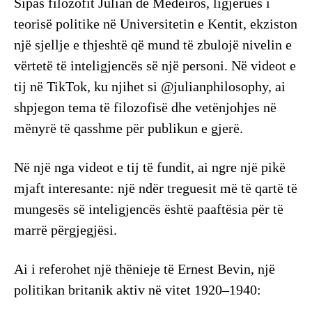
Sipas filozofit Julian de Medeiros, ligjërues i
teorisë politike në Universitetin e Kentit, ekziston
një sjellje e thjeshtë që mund të zbulojë nivelin e
vërtetë të inteligjencës së një personi. Në videot e
tij në TikTok, ku njihet si @julianphilosophy, ai
shpjegon tema të filozofisë dhe vetënjohjes në
mënyrë të qasshme për publikun e gjerë.
Në një nga videot e tij të fundit, ai ngre një pikë
mjaft interesante: një ndër treguesit më të qartë të
mungesës së inteligjencës është paaftësia për të
marrë përgjegjësi.
Ai i referohet një thënieje të Ernest Bevin, një
politikan britanik aktiv në vitet 1920–1940: