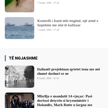
7 Gusht, 2026 - 17:22
Kontrolli i Iranit mbi tregtinë, një armë e
fuqishme me afat të kufizuar
7 Gusht, 2026 - 17:16
TË NGJASHME
Italianët projektuan qytetet tona me më
shumë dashuri se ne
8 Gusht, 2026 - 21:13
Mbyllja e mandatit 14-vjeçar: Pasi
dorëzoi detyrën si kryeministër i
Holandës, Mark Rutte u largua me