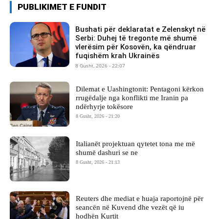
PUBLIKIMET E FUNDIT
Bushati për deklaratat e Zelenskyt në
Serbi: Duhej të tregonte më shumë
vlerësim për Kosovën, ka qëndruar
fuqishëm krah Ukrainës
8 Gusht, 2026 - 22:07
Dilemat e Uashingtonit: Pentagoni kërkon
rrugëdalje nga konflikti me Iranin pa
ndërhyrje tokësore
8 Gusht, 2026 - 21:20
Italianët projektuan qytetet tona me më
shumë dashuri se ne
8 Gusht, 2026 - 21:13
Reuters dhe mediat e huaja raportojnë për
seancën në Kuvend dhe vezët që iu
hodhën Kurtit