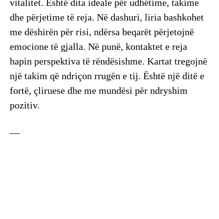
vitalitet. Është dita ideale për udhëtime, takime
dhe përjetime të reja. Në dashuri, liria bashkohet
me dëshirën për risi, ndërsa beqarët përjetojnë
emocione të gjalla. Në punë, kontaktet e reja
hapin perspektiva të rëndësishme. Kartat tregojnë
një takim që ndriçon rrugën e tij. Është një ditë e
fortë, çliruese dhe me mundësi për ndryshim
pozitiv.
—