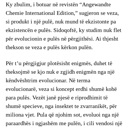
​Ky zbulim, i botuar në revistën “Angewandte
Chemie International Edition,” sugjeron se veza,
si produkt i një pulë, nuk mund të ekzistonte pa
ekzistencën e pulës. Sidoqoftë, ky studim nuk flet
për evolucionin e pulës në përgjithësi. Ai thjesht
thekson se veza e pulës kërkon pulën.
​Për t’u përgjigjur plotësisht enigmës, duhet të
theksojmë se kjo nuk e zgjidh enigmën nga një
këndvështrim evolucionar. Në terma
evolucionarë, veza si koncept erdhi shumë kohë
para pulës. Vezët janë pjesë e riprodhimit të
shumë specieve, nga insektet te zvarranikët, për
miliona vjet. Pula që njohim sot, evoluoi nga një
paraardhës i ngjashëm me pulën, i cili vendosi një