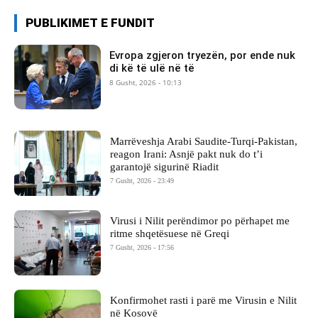
PUBLIKIMET E FUNDIT
Evropa zgjeron tryezën, por ende nuk
di kë të ulë në të
8 Gusht, 2026 - 10:13
Marrëveshja Arabi Saudite-Turqi-Pakistan,
reagon Irani: Asnjë pakt nuk do t’i
garantojë sigurinë Riadit
7 Gusht, 2026 - 23:49
Virusi i Nilit perëndimor po përhapet me
ritme shqetësuese në Greqi
7 Gusht, 2026 - 17:56
Konfirmohet rasti i parë me Virusin e Nilit
në Kosovë