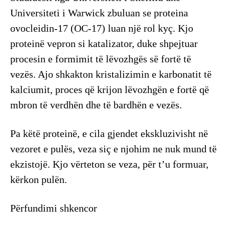
Universiteti i Warwick zbuluan se proteina
ovocleidin-17 (OC-17) luan një rol kyç. Kjo
proteinë vepron si katalizator, duke shpejtuar
procesin e formimit të lëvozhgës së fortë të
vezës. Ajo shkakton kristalizimin e karbonatit të
kalciumit, proces që krijon lëvozhgën e fortë që
mbron të verdhën dhe të bardhën e vezës.
​Pa këtë proteinë, e cila gjendet ekskluzivisht në
vezoret e pulës, veza siç e njohim ne nuk mund të
ekzistojë. Kjo vërteton se veza, për t’u formuar,
kërkon pulën.
​Përfundimi shkencor