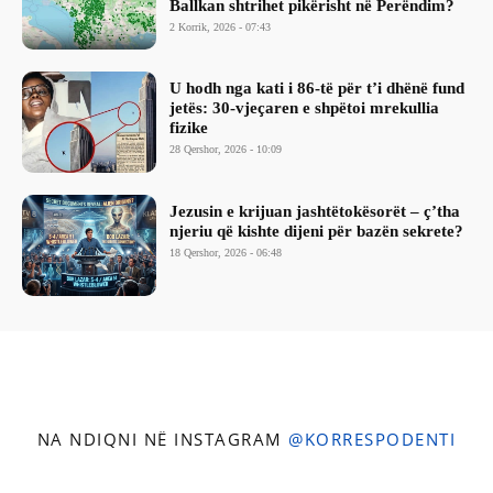
Ballkan shtrihet pikërisht në Perëndim?
2 Korrik, 2026 - 07:43
​U hodh nga kati i 86-të për t’i dhënë fund
jetës: 30-vjeçaren e shpëtoi mrekullia
fizike
28 Qershor, 2026 - 10:09
Jezusin e krijuan jashtëtokësorët – ç’tha
njeriu që kishte dijeni për bazën sekrete?
18 Qershor, 2026 - 06:48
NA NDIQNI NË INSTAGRAM
@KORRESPODENTI