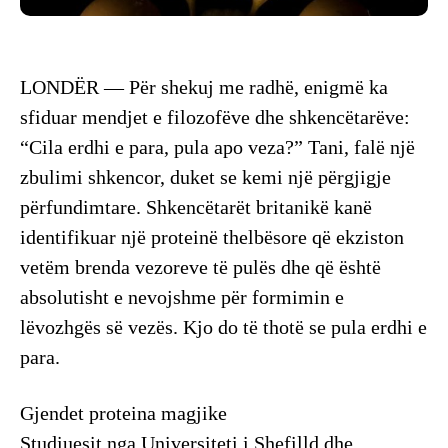
LONDËR — Për shekuj me radhë, enigmë ka
sfiduar mendjet e filozofëve dhe shkencëtarëve:
“Cila erdhi e para, pula apo veza?” Tani, falë një
zbulimi shkencor, duket se kemi një përgjigje
përfundimtare. Shkencëtarët britanikë kanë
identifikuar një proteinë thelbësore që ekziston
vetëm brenda vezoreve të pulës dhe që është
absolutisht e nevojshme për formimin e
lëvozhgës së vezës. Kjo do të thotë se pula erdhi e
para.
​Gjendet proteina magjike
​Studiuesit nga Universiteti i Shefilld dhe