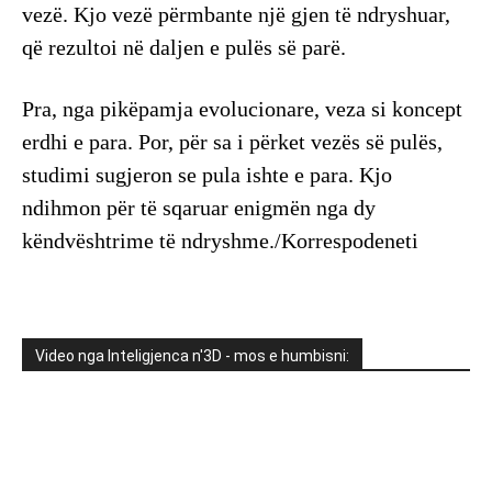
vezë. Kjo vezë përmbante një gjen të ndryshuar,
që rezultoi në daljen e pulës së parë.
​Pra, nga pikëpamja evolucionare, veza si koncept
erdhi e para. Por, për sa i përket vezës së pulës,
studimi sugjeron se pula ishte e para. Kjo
ndihmon për të sqaruar enigmën nga dy
këndvështrime të ndryshme./Korrespodeneti
Video nga Inteligjenca n'3D - mos e humbisni: