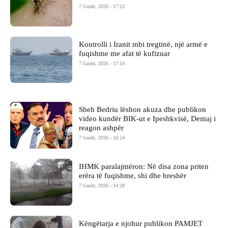
7 Gusht, 2026 - 17:22
Kontrolli i Iranit mbi tregtinë, një armë e
fuqishme me afat të kufizuar
7 Gusht, 2026 - 17:16
Sheh Bedriu lëshon akuza dhe publikon
video kundër BIK-ut e Ipeshkvisë, Demaj i
reagon ashpër
7 Gusht, 2026 - 16:24
IHMK paralajmëron: Në disa zona priten
erëra të fuqishme, shi dhe breshër
7 Gusht, 2026 - 14:28
Këngëtarja e njohur publikon PAMJET