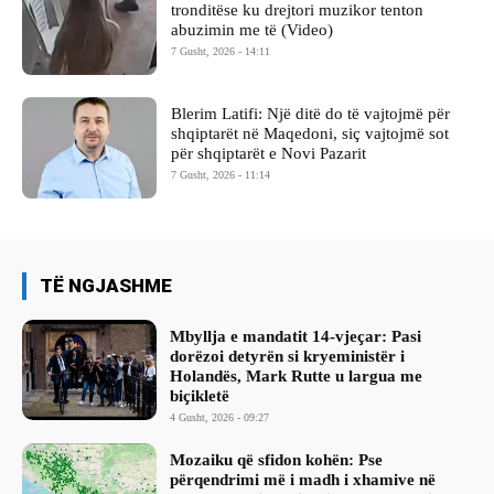
tronditëse ku drejtori muzikor tenton
abuzimin me të (Video)
7 Gusht, 2026 - 14:11
Blerim Latifi: Një ditë do të vajtojmë për
shqiptarët në Maqedoni, siç vajtojmë sot
për shqiptarët e Novi Pazarit
7 Gusht, 2026 - 11:14
TË NGJASHME
Mbyllja e mandatit 14-vjeçar: Pasi
dorëzoi detyrën si kryeministër i
Holandës, Mark Rutte u largua me
biçikletë
4 Gusht, 2026 - 09:27
Mozaiku që sfidon kohën: Pse
përqendrimi më i madh i xhamive në