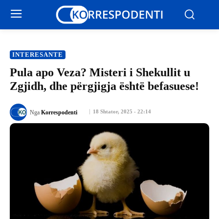
INTERESANTE
Pula apo Veza? Misteri i Shekullit u
Zgjidh, dhe përgjigja është befasuese!
18 Shtator, 2025 - 22:14
Nga
Korrespodenti