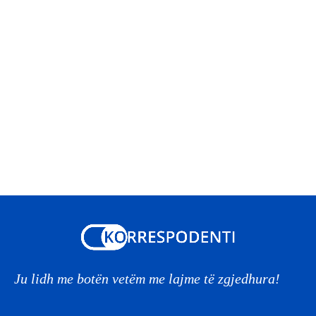
Ju lidh me botën vetëm me lajme të zgjedhura!