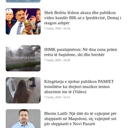
Sheh Bedriu lëshon akuza dhe publikon
video kundër BIK-ut e Ipeshkvisë, Demaj i
reagon ashpër
7 Gusht, 2026 - 16:24
IHMK paralajmëron: Në disa zona priten
erëra të fuqishme, shi dhe breshër
7 Gusht, 2026 - 14:28
Këngëtarja e njohur publikon PAMJET
tronditëse ku drejtori muzikor tenton
abuzimin me të (Video)
7 Gusht, 2026 - 14:11
Blerim Latifi: Një ditë do të vajtojmë për
shqiptarët në Maqedoni, siç vajtojmë sot
për shqiptarët e Novi Pazarit