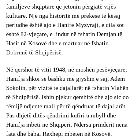
familjeve shqiptare që jetonin përgjatë vijës
kufitare. Një nga historitë më prekëse të kësaj
periudhe është ajo e Hanife Myzyrajt, e cila sot
është 82-vjeçare, e lindur në fshatin Demjan të
Hasit në Kosovë dhe e martuar në fshatin
Dobrunë të Shqipërisë.
Në qershor të vitit 1948, në moshën pesëvjeçare,
Hanifja shkoi së bashku me gjyshin e saj, Adem
Sokolin, për vizitë te dajallarët në fshatin Vlahën
të Shqipërisë. Ishin pjekur qershitë dhe ajo sic do
fëmijë ndjente mall për të qëndruar të dajallarët.
Pas dhjetë ditës qëndrimi kufiri u mbyll dhe
Hanifja mbeti në Shqipëri. Ndërsa prindërit nëna
fata dhe babai Rexhepi mbetën në Kosovë.