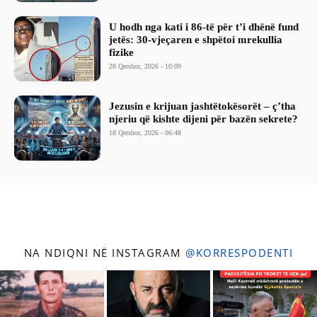
​U hodh nga kati i 86-të për t’i dhënë fund
jetës: 30-vjeçaren e shpëtoi mrekullia
fizike
28 Qershor, 2026 - 10:09
Jezusin e krijuan jashtëtokësorët – ç’tha
njeriu që kishte dijeni për bazën sekrete?
18 Qershor, 2026 - 06:48
NA NDIQNI NË INSTAGRAM
@KORRESPODENTI