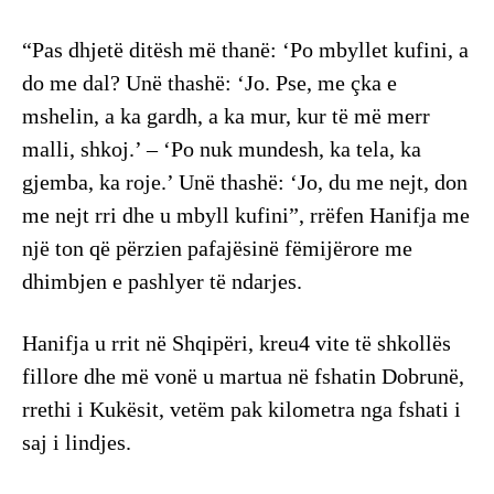
“Pas dhjetë ditësh më thanë: ‘Po mbyllet kufini, a
do me dal? Unë thashë: ‘Jo. Pse, me çka e
mshelin, a ka gardh, a ka mur, kur të më merr
malli, shkoj.’ – ‘Po nuk mundesh, ka tela, ka
gjemba, ka roje.’ Unë thashë: ‘Jo, du me nejt, don
me nejt rri dhe u mbyll kufini”, rrëfen Hanifja me
një ton që përzien pafajësinë fëmijërore me
dhimbjen e pashlyer të ndarjes.
Hanifja u rrit në Shqipëri, kreu4 vite të shkollës
fillore dhe më vonë u martua në fshatin Dobrunë,
rrethi i Kukësit, vetëm pak kilometra nga fshati i
saj i lindjes.