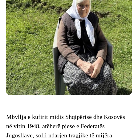
Mbyllja e kufirit midis Shqipërisë dhe Kosovës
në vitin 1948, atëherë pjesë e Federatës
Jugosllave, solli ndarjen tragjike të mijëra