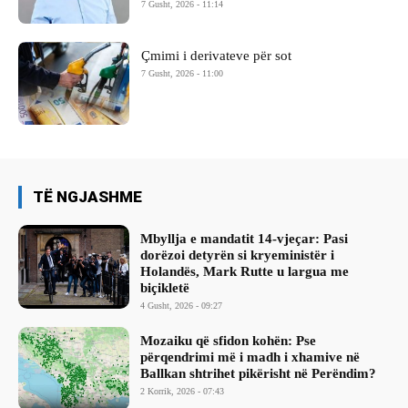
7 Gusht, 2026 - 11:14
Çmimi i derivateve për sot
7 Gusht, 2026 - 11:00
TË NGJASHME
Mbyllja e mandatit 14-vjeçar: Pasi
dorëzoi detyrën si kryeministër i
Holandës, Mark Rutte u largua me
biçikletë
4 Gusht, 2026 - 09:27
Mozaiku që sfidon kohën: Pse
përqendrimi më i madh i xhamive në
Ballkan shtrihet pikërisht në Perëndim?
2 Korrik, 2026 - 07:43