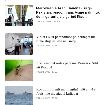
Marrëveshja Arabi Saudite-Turqi-
Pakistan, reagon Irani: Asnjë pakt nuk
do t’i garantojë sigurinë Riadit
7 Gusht, 2026 - 23:49
Virusi i Nilit perëndimor po përhapet me
ritme shqetësuese në Greqi
7 Gusht, 2026 - 17:56
Konfirmohet rasti i parë me Virusin e Nilit
në Kosovë
7 Gusht, 2026 - 17:22
Kontrolli i Iranit mbi tregtinë, një armë e
fuqishme me afat të kufizuar
7 Gusht, 2026 - 17:16