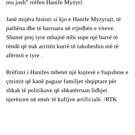
mu josh” rrëfen Hanife Myzyri.
Janë mijëra histori si kjo e Hanife Myzyrajt, të
pathëna dhe të harruara në rrjedhën e viteve.
Shumë prej tyre mbajnë mbi supe një barrë të
rëndë që nuk arritën kurrë të takoheshin më të
afërmit e tyre .
Rrëfimi i Hanifes mbetet një kujtesë e fuqishme e
çmimit që kanë paguar familjet shqiptare për
shkak të politikave që shkatërruan lidhjet
njerëzore në emër të kufijve artificialë. /RTK