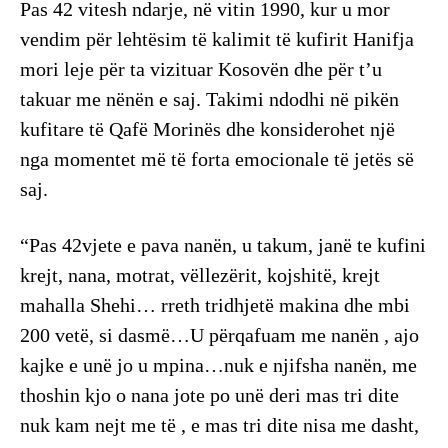
Pas 42 vitesh ndarje, në vitin 1990, kur u mor
vendim për lehtësim të kalimit të kufirit Hanifja
mori leje për ta vizituar Kosovën dhe për t’u
takuar me nënën e saj. Takimi ndodhi në pikën
kufitare të Qafë Morinës dhe konsiderohet një
nga momentet më të forta emocionale të jetës së
saj.
“Pas 42vjete e pava nanën, u takum, janë te kufini
krejt, nana, motrat, vëllezërit, kojshitë, krejt
mahalla Shehi… rreth tridhjetë makina dhe mbi
200 vetë, si dasmë…U përqafuam me nanën , ajo
kajke e unë jo u mpina…nuk e njifsha nanën, me
thoshin kjo o nana jote po unë deri mas tri dite
nuk kam nejt me të , e mas tri dite nisa me dasht,