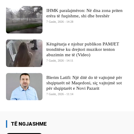
IHMK paralajmëron: Në disa zona priten
erëra të fuqishme, shi dhe breshër
7 Gusht, 2026 - 14:28
Këngëtarja e njohur publikon PAMJET
tronditëse ku drejtori muzikor tenton
abuzimin me të (Video)
7 Gusht, 2026 - 14:11
Blerim Latifi: Një ditë do të vajtojmë për
shqiptarët në Maqedoni, siç vajtojmë sot
për shqiptarët e Novi Pazarit
7 Gusht, 2026 - 11:14
TË NGJASHME