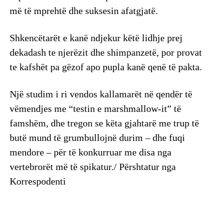
më të mprehtë dhe suksesin afatgjatë.
Shkencëtarët e kanë ndjekur këtë lidhje prej
dekadash te njerëzit dhe shimpanzetë, por provat
te kafshët pa gëzof apo pupla kanë qenë të pakta.
Një studim i ri vendos kallamarët në qendër të
vëmendjes me “testin e marshmallow-it” të
famshëm, dhe tregon se këta gjahtarë me trup të
butë mund të grumbullojnë durim – dhe fuqi
mendore – për të konkurruar me disa nga
vertebrorët më të spikatur./ Përshtatur nga
Korrespodenti