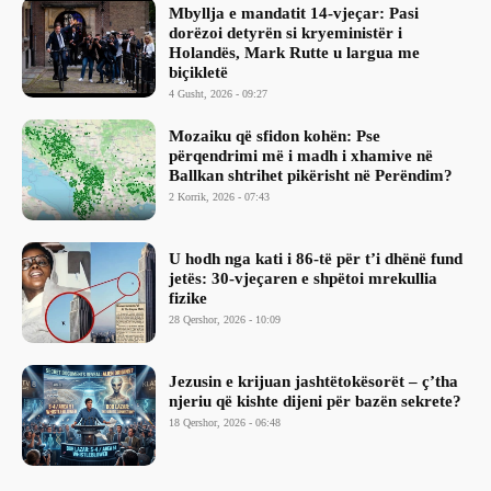
Mbyllja e mandatit 14-vjeçar: Pasi
dorëzoi detyrën si kryeministër i
Holandës, Mark Rutte u largua me
biçikletë
4 Gusht, 2026 - 09:27
Mozaiku që sfidon kohën: Pse
përqendrimi më i madh i xhamive në
Ballkan shtrihet pikërisht në Perëndim?
2 Korrik, 2026 - 07:43
​U hodh nga kati i 86-të për t’i dhënë fund
jetës: 30-vjeçaren e shpëtoi mrekullia
fizike
28 Qershor, 2026 - 10:09
Jezusin e krijuan jashtëtokësorët – ç’tha
njeriu që kishte dijeni për bazën sekrete?
18 Qershor, 2026 - 06:48