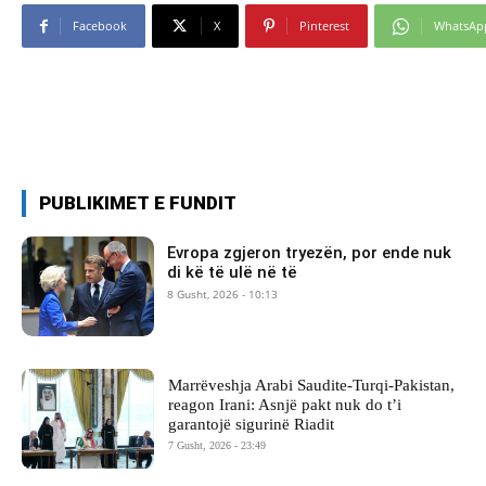
Facebook
X
Pinterest
WhatsAp
PUBLIKIMET E FUNDIT
Evropa zgjeron tryezën, por ende nuk
di kë të ulë në të
8 Gusht, 2026 - 10:13
Marrëveshja Arabi Saudite-Turqi-Pakistan,
reagon Irani: Asnjë pakt nuk do t’i
garantojë sigurinë Riadit
7 Gusht, 2026 - 23:49