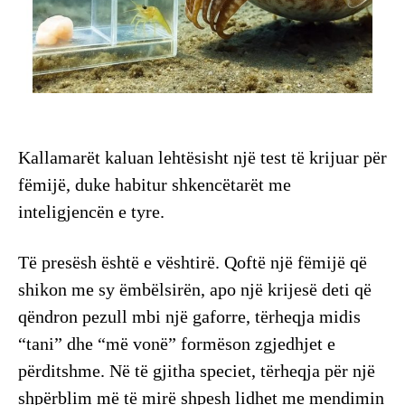
Kallamarët kaluan lehtësisht një test të krijuar për
fëmijë, duke habitur shkencëtarët me
inteligjencën e tyre.
Të presësh është e vështirë. Qoftë një fëmijë që
shikon me sy ëmbëlsirën, apo një krijesë deti që
qëndron pezull mbi një gaforre, tërheqja midis
“tani” dhe “më vonë” formëson zgjedhjet e
përditshme. Në të gjitha speciet, tërheqja për një
shpërblim më të mirë shpesh lidhet me mendimin