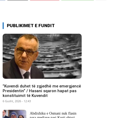
PUBLIKIMET E FUNDIT
​”Kuvendi duhet të zgjedhë me emergjencë
Presidentin” / Hasani sqaron hapat pas
konstituimit të Kuvendit
6 Gusht, 2026 - 12:43
Abdixhiku e Osmani nuk flasin
para mediave pasi Kurti shtyri