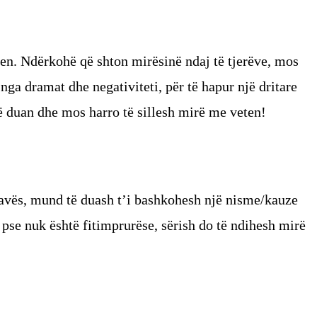
n. Ndërkohë që shton mirësinë ndaj të tjerëve, mos
nga dramat dhe negativiteti, për të hapur një dritare
ë duan dhe mos harro të sillesh mirë me veten!
javës, mund të duash t’i bashkohesh një nisme/kauze
pse nuk është fitimprurëse, sërish do të ndihesh mirë