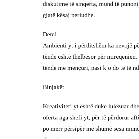
diskutime të sinqerta, mund të punoni 
gjatë kësaj periudhe.
Demi
Ambienti yt i përditshëm ka nevojë pë
tënde është thelbësor për mirëqenien.
tënde me mençuri, pasi kjo do të të n
Binjakët
Kreativiteti yt është duke lulëzuar dhe
oferta nga shefi yt, për të përdorur af
po merr përsipër më shumë sesa mund 