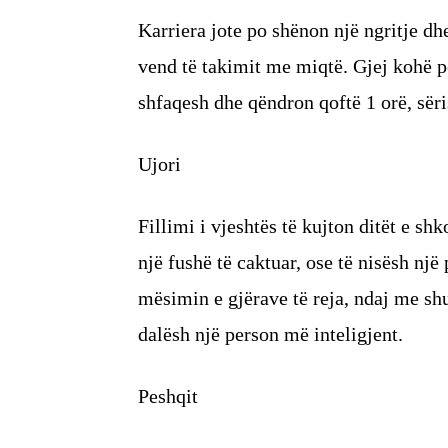
Karriera jote po shënon një ngritje d
vend të takimit me miqtë. Gjej kohë p
shfaqesh dhe qëndron qoftë 1 orë, sëri
Ujori
Fillimi i vjeshtës të kujton ditët e sh
një fushë të caktuar, ose të nisësh një
mësimin e gjërave të reja, ndaj me shu
dalësh një person më inteligjent.
Peshqit