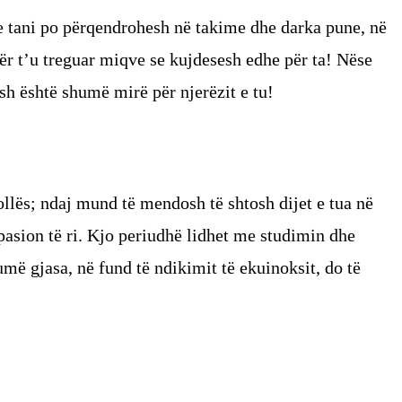
he tani po përqendrohesh në takime dhe darka pune, në
ër t’u treguar miqve se kujdesesh edhe për ta! Nëse
sh është shumë mirë për njerëzit e tu!
kollës; ndaj mund të mendosh të shtosh dijet e tua në
 pasion të ri. Kjo periudhë lidhet me studimin dhe
më gjasa, në fund të ndikimit të ekuinoksit, do të