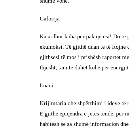
shumë vonë.
Gaforrja
Ka ardhur koha për pak qetësi! Do të 
ekuinoksi. Të gjithë duan të të ftojnë 
gjithsesi të mos i prishësh raportet m
thjesht, tani të duhet kohë për energjit
Luani
Krijimtaria dhe shpërthimi i ideve të 
E gjithë epiqendra e jetës tënde, për 
habitesh se sa shumë informacion dhe 