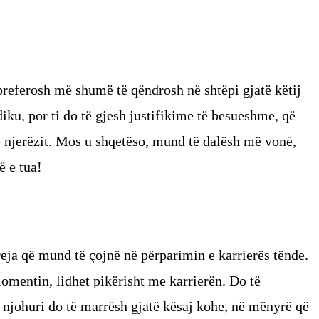
preferosh më shumë të qëndrosh në shtëpi gjatë këtij
diku, por ti do të gjesh justifikime të besueshme, që
e njerëzit. Mos u shqetëso, mund të dalësh më vonë,
ë e tua!
reja që mund të çojnë në përparimin e karrierës tënde.
momentin, lidhet pikërisht me karrierën. Do të
njohuri do të marrësh gjatë kësaj kohe, në mënyrë që