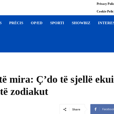
Privacy Poli
Cookie Poli
S
PRÉCIS
OP/ED
SPORTI
SHOWBIZ
INTERE
të mira: Ç’do të sjellë ekui
 të zodiakut
Faceboo
Share