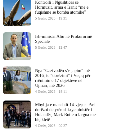
Kontrolli i Ngushticës së
Hormuzit, arma e Iranit “më e
fuqishme se bomba atomike”
5 Gusht, 2026 - 19:31
Ish-ministri ​Aliu në Prokurorinë
Speciale
5 Gusht, 2026 - 12:47
Nga “Gazivodën s’e japim” më
2016, te “dorëzimi” i Vuçiq për
rrënimin e 17 objekteve në
Ujman, më 2026
4 Gusht, 2026 - 18:11
Mbyllja e mandatit 14-vjeçar: Pasi
dorëzoi detyrën si kryeministër i
Holandës, Mark Rutte u largua me
biçikletë
4 Gusht, 2026 - 09:27