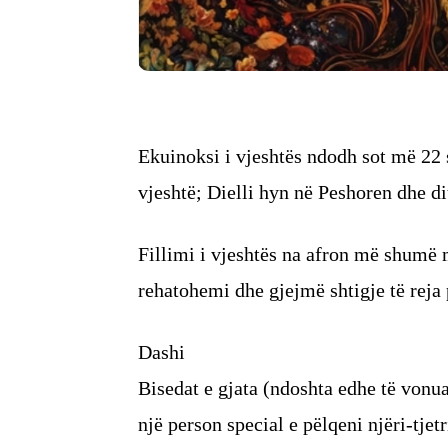
Ekuinoksi i vjeshtës ndodh sot më 22 
vjeshtë; Dielli hyn në Peshoren dhe di
Fillimi i vjeshtës na afron më shumë 
rehatohemi dhe gjejmë shtigje të reja p
Dashi
Bisedat e gjata (ndoshta edhe të vonua
një person special e pëlqeni njëri-tjet