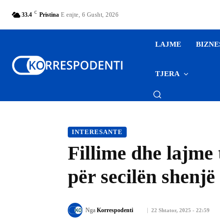
C
33.4
Pristina
E enjte, 6 Gusht, 2026
LAJME
BIZNE
TJERA
INTERESANTE
Fillime dhe lajme 
për secilën shenjë
Nga
Korrespodenti
22 Shtator, 2025 - 22:59