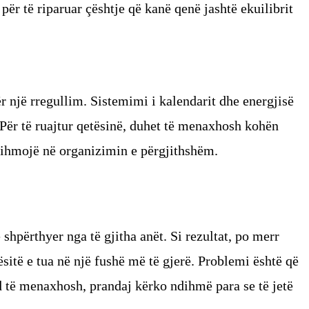
për të riparuar çështje që kanë qenë jashtë ekuilibrit
r një rregullim. Sistemimi i kalendarit dhe energjisë
 Për të ruajtur qetësinë, duhet të menaxhosh kohën
dihmojë në organizimin e përgjithshëm.
 shpërthyer nga të gjitha anët. Si rezultat, po merr
tësitë e tua në një fushë më të gjerë. Problemi është që
të menaxhosh, prandaj kërko ndihmë para se të jetë