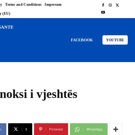
cy
Terms and Conditions
Impresum
cy (EU)
SANTE
FACEBOOK
YOUTUBE
noksi i vjeshtës
k
X
Pinterest
WhatsApp