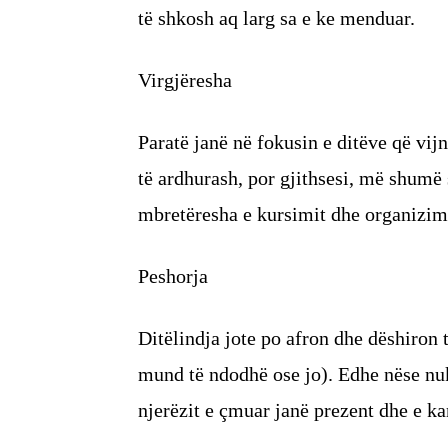
të shkosh aq larg sa e ke menduar.
Virgjëresha
Paratë janë në fokusin e ditëve që vij
të ardhurash, por gjithsesi, më shumë 
mbretëresha e kursimit dhe organizim
Peshorja
Ditëlindja jote po afron dhe dëshiron 
mund të ndodhë ose jo). Edhe nëse nuk
njerëzit e çmuar janë prezent dhe e ka