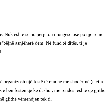
në. Nuk është se po përjeton mungesë ose po një rënie
s’bëjnë asnjëherë dëm. Në fund të ditës, ti je
it.
të organizosh një festë të madhe me shoqërinë (e cila
 e bën festën që ke dashur, me rëndësi është që gjithë
në gjithë vëmendjen tek ti.