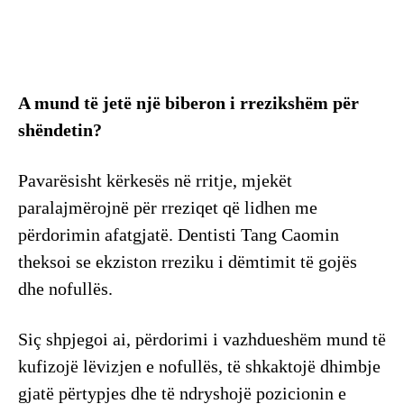
A mund të jetë një biberon i rrezikshëm për
shëndetin?
Pavarësisht kërkesës në rritje, mjekët
paralajmërojnë për rreziqet që lidhen me
përdorimin afatgjatë. Dentisti Tang Caomin
theksoi se ekziston rreziku i dëmtimit të gojës
dhe nofullës.
Siç shpjegoi ai, përdorimi i vazhdueshëm mund të
kufizojë lëvizjen e nofullës, të shkaktojë dhimbje
gjatë përtypjes dhe të ndryshojë pozicionin e