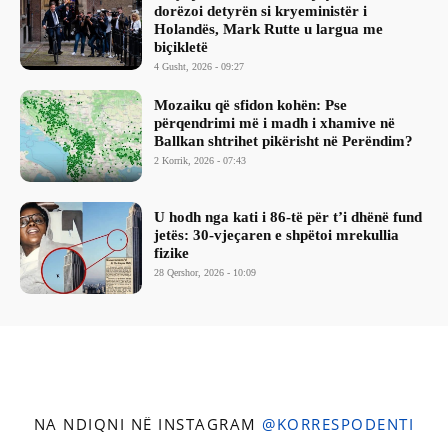
dorëzoi detyrën si kryeministër i
Holandës, Mark Rutte u largua me
biçikletë
4 Gusht, 2026 - 09:27
Mozaiku që sfidon kohën: Pse
përqendrimi më i madh i xhamive në
Ballkan shtrihet pikërisht në Perëndim?
2 Korrik, 2026 - 07:43
​U hodh nga kati i 86-të për t’i dhënë fund
jetës: 30-vjeçaren e shpëtoi mrekullia
fizike
28 Qershor, 2026 - 10:09
NA NDIQNI NË INSTAGRAM
@KORRESPODENTI