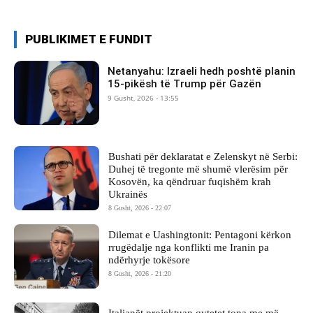
PUBLIKIMET E FUNDIT
Netanyahu: Izraeli hedh poshtë planin
15-pikësh të Trump për Gazën
9 Gusht, 2026 - 13:55
Bushati për deklaratat e Zelenskyt në Serbi:
Duhej të tregonte më shumë vlerësim për
Kosovën, ka qëndruar fuqishëm krah
Ukrainës
8 Gusht, 2026 - 22:07
Dilemat e Uashingtonit: Pentagoni kërkon
rrugëdalje nga konflikti me Iranin pa
ndërhyrje tokësore
8 Gusht, 2026 - 21:20
Italianët projektuan qytetet tona me më