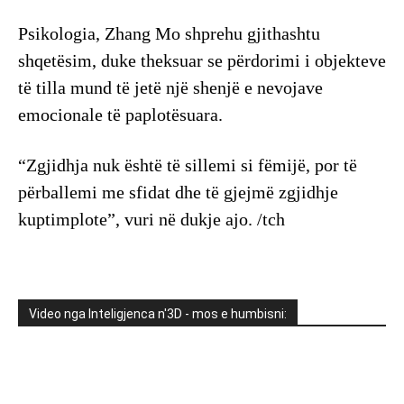
Psikologia, Zhang Mo shprehu gjithashtu
shqetësim, duke theksuar se përdorimi i objekteve
të tilla mund të jetë një shenjë e nevojave
emocionale të paplotësuara.
“Zgjidhja nuk është të sillemi si fëmijë, por të
përballemi me sfidat dhe të gjejmë zgjidhje
kuptimplote”, vuri në dukje ajo. /tch
Video nga Inteligjenca n'3D - mos e humbisni: