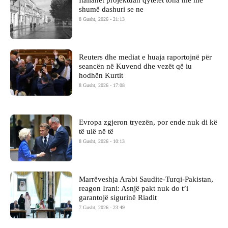
shumë dashuri se ne
8 Gusht, 2026 - 21:13
Reuters dhe mediat e huaja raportojnë për
seancën në Kuvend dhe vezët që iu
hodhën Kurtit
8 Gusht, 2026 - 17:08
Evropa zgjeron tryezën, por ende nuk di kë
të ulë në të
8 Gusht, 2026 - 10:13
Marrëveshja Arabi Saudite-Turqi-Pakistan,
reagon Irani: Asnjë pakt nuk do t’i
garantojë sigurinë Riadit
7 Gusht, 2026 - 23:49