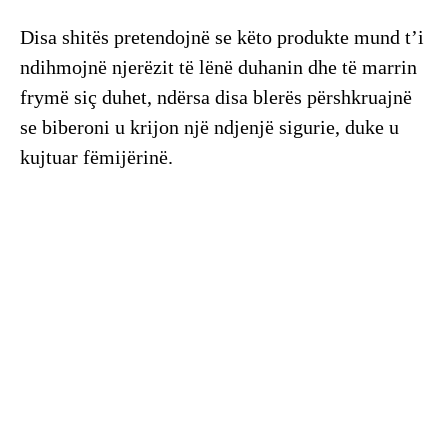
Disa shitës pretendojnë se këto produkte mund t’i
ndihmojnë njerëzit të lënë duhanin dhe të marrin
frymë siç duhet, ndërsa disa blerës përshkruajnë
se biberoni u krijon një ndjenjë sigurie, duke u
kujtuar fëmijërinë.