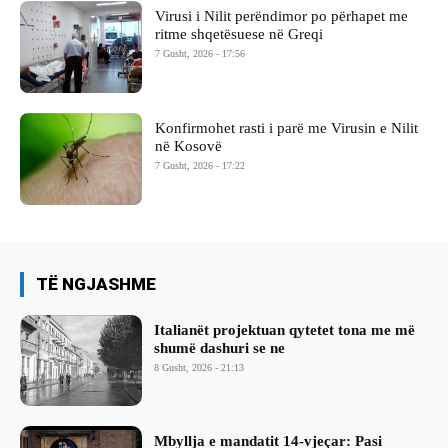
Virusi i Nilit perëndimor po përhapet me
ritme shqetësuese në Greqi
7 Gusht, 2026 - 17:56
Konfirmohet rasti i parë me Virusin e Nilit
në Kosovë
7 Gusht, 2026 - 17:22
TË NGJASHME
Italianët projektuan qytetet tona me më
shumë dashuri se ne
8 Gusht, 2026 - 21:13
Mbyllja e mandatit 14-vjeçar: Pasi