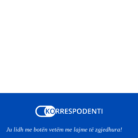
Ju lidh me botën vetëm me lajme të zgjedhura!