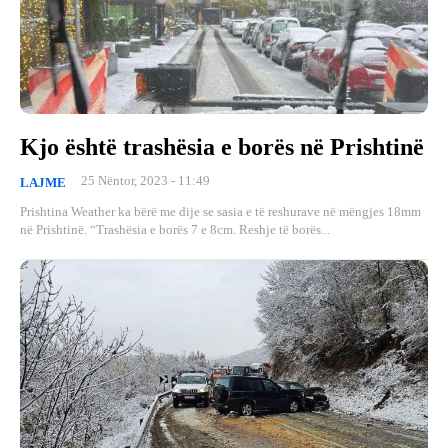
Kjo është trashësia e borës në Prishtinë
25 Nëntor, 2023 - 11:49
LAJME
Prishtina Weather ka bërë me dije se sasia e të reshurave në mëngjes 18mm
në Prishtinë. “Trashësia e borës 7 e 8cm. Reshje të borës...