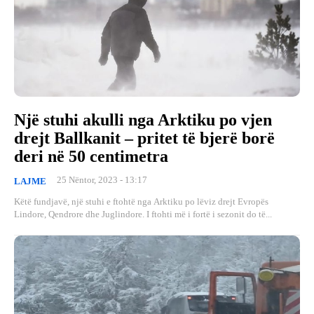
Një stuhi akulli nga Arktiku po vjen
drejt Ballkanit – pritet të bjerë borë
deri në 50 centimetra
25 Nëntor, 2023 - 13:17
LAJME
Këtë fundjavë, një stuhi e ftohtë nga Arktiku po lëviz drejt Evropës
Lindore, Qendrore dhe Juglindore. I ftohti më i fortë i sezonit do të...