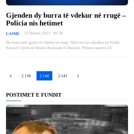
Gjenden dy burra të vdekur në rrugë –
Policia nis hetimet
25 Nëntor, 2023 - 09:28
LAJME
Dy burra janë gjetur të vdekur në rrugë. Njëri rast ka ndodhur në Fushë
Kosovë e tjetri në fshatin Komoran të Drenasit. Përmes raportit 24...
2 139
2 140
2 141
POSTIMET E FUNDIT