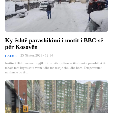
Ky është parashikimi i motit i BBC-së
për Kosovën
25 Nëntor, 2023 - 12:14
LAJME
Instituti Hidrometeorologjik i Kosovës njofton se të shtunën parashihet të
mbajë mot kryesisht i vranët dhe me reshje shiu dhe bore. Temperaturat
minimale do të...