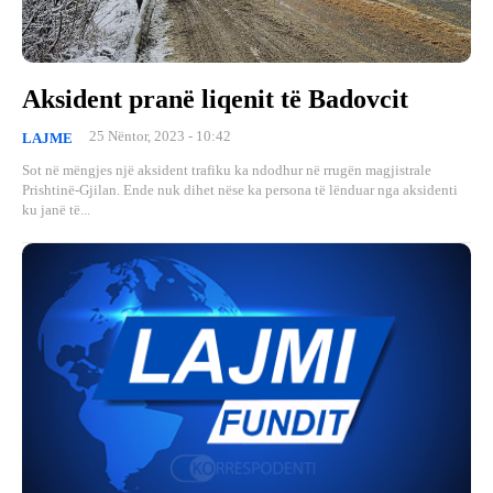
Aksident pranë liqenit të Badovcit
25 Nëntor, 2023 - 10:42
LAJME
Sot në mëngjes një aksident trafiku ka ndodhur në rrugën magjistrale
Prishtinë-Gjilan. Ende nuk dihet nëse ka persona të lënduar nga aksidenti
ku janë të...