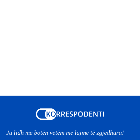
Ju lidh me botën vetëm me lajme të zgjedhura!