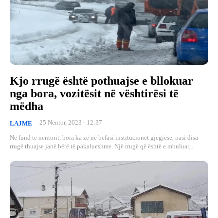
Kjo rrugë është pothuajse e bllokuar
nga bora, vozitësit në vështirësi të
mëdha
25 Nëntor, 2023 - 12:37
LAJME
Në fund të nëntorit, bora ka zë në befasi institucionet gjegjëse, pasi disa
rrugë thuajse janë bërë të pakalueshme. Një rrugë që është e mbuluar...