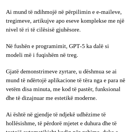
Ai mund të ndihmojë në përpilimin e e‑maileve,
tregimeve, artikujve apo eseve komplekse me një
nivel të ri të cilësisë gjuhësore.
Në fushën e programimit, GPT‑5 ka dalë si
modeli më i fuqishëm në treg.
Gjatë demonstrimeve zyrtare, u dëshmua se ai
mund të ndërtojë aplikacione të tëra nga e para në
vetëm disa minuta, me kod të pastër, funksional
dhe të dizajnuar me estetikë moderne.
Ai është në gjendje të ndjekë udhëzime të
hollësishme, të përdorë mjetet e duhura dhe të