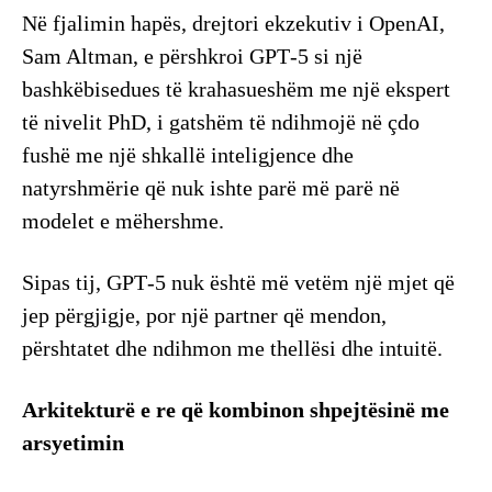
Në fjalimin hapës, drejtori ekzekutiv i OpenAI,
Sam Altman, e përshkroi GPT‑5 si një
bashkëbisedues të krahasueshëm me një ekspert
të nivelit PhD, i gatshëm të ndihmojë në çdo
fushë me një shkallë inteligjence dhe
natyrshmërie që nuk ishte parë më parë në
modelet e mëhershme.
Sipas tij, GPT‑5 nuk është më vetëm një mjet që
jep përgjigje, por një partner që mendon,
përshtatet dhe ndihmon me thellësi dhe intuitë.
Arkitekturë e re që kombinon shpejtësinë me
arsyetimin