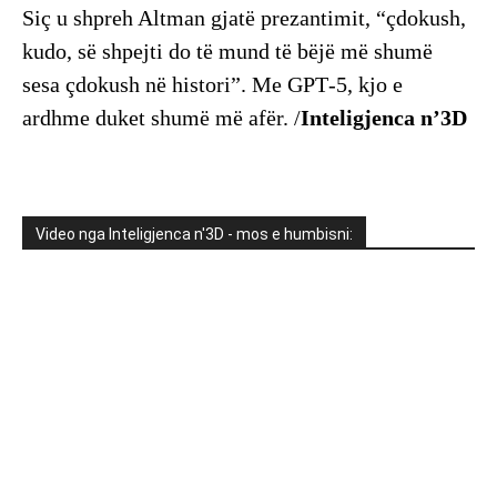
Siç u shpreh Altman gjatë prezantimit, “çdokush,
kudo, së shpejti do të mund të bëjë më shumë
sesa çdokush në histori”. Me GPT‑5, kjo e
ardhme duket shumë më afër. /
Inteligjenca n’3D
Video nga Inteligjenca n'3D - mos e humbisni: