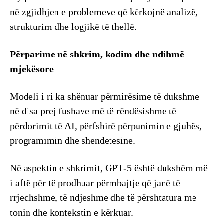
në zgjidhjen e problemeve që kërkojnë analizë,
strukturim dhe logjikë të thellë.
Përparime në shkrim, kodim dhe ndihmë
mjekësore
Modeli i ri ka shënuar përmirësime të dukshme
në disa prej fushave më të rëndësishme të
përdorimit të AI, përfshirë përpunimin e gjuhës,
programimin dhe shëndetësinë.
Në aspektin e shkrimit, GPT‑5 është dukshëm më
i aftë për të prodhuar përmbajtje që janë të
rrjedhshme, të ndjeshme dhe të përshtatura me
tonin dhe kontekstin e kërkuar.