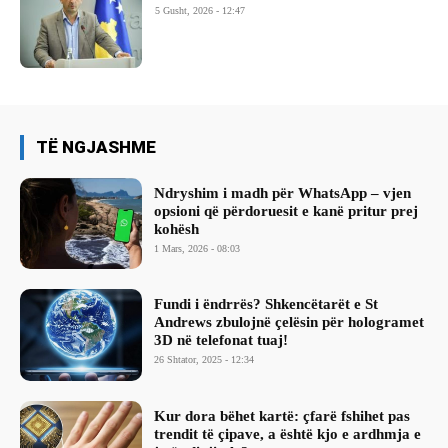
5 Gusht, 2026 - 12:47
TË NGJASHME
Ndryshim i madh për WhatsApp – vjen
opsioni që përdoruesit e kanë pritur prej
kohësh
1 Mars, 2026 - 08:03
Fundi i ëndrrës? Shkencëtarët e St
Andrews zbulojnë çelësin për hologramet
3D në telefonat tuaj!
26 Shtator, 2025 - 12:34
Kur dora bëhet kartë: çfarë fshihet pas
trendit të çipave, a është kjo e ardhmja e