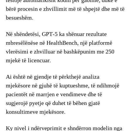
testojë automatikisht kodin për gabime, duke e
bërë procesin e zhvillimit më të shpejtë dhe më të
besueshëm.
Në shëndetësi, GPT‑5 ka shënuar rezultate
mbresëlënëse në HealthBench, një platformë
vlerësimi e zhvilluar në bashkëpunim me 250
mjekë të licencuar.
Ai është në gjendje të përkthejë analiza
mjekësore në gjuhë të kuptueshme, të ndihmojë
pacientët në marrjen e vendimeve dhe të
sugjerojë pyetje që duhet të bëhen gjatë
konsultimeve mjekësore.
Ky nivel i ndërveprimit e shndërron modelin nga