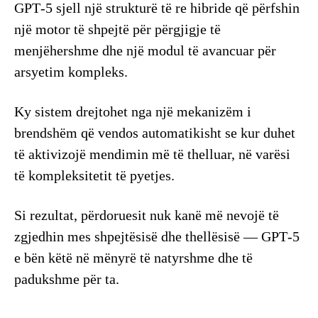
GPT‑5 sjell një strukturë të re hibride që përfshin
një motor të shpejtë për përgjigje të
menjëhershme dhe një modul të avancuar për
arsyetim kompleks.
Ky sistem drejtohet nga një mekanizëm i
brendshëm që vendos automatikisht se kur duhet
të aktivizojë mendimin më të thelluar, në varësi
të kompleksitetit të pyetjes.
Si rezultat, përdoruesit nuk kanë më nevojë të
zgjedhin mes shpejtësisë dhe thellësisë — GPT‑5
e bën këtë në mënyrë të natyrshme dhe të
padukshme për ta.