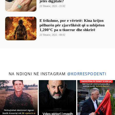
jetës digjitale?
23 Shtator, 2025 - 21:02
​E frikshme, por e vërtetë: Kina krijon
pëlhurën për zjarrfikësit që u mbijeton
1,200°C pa u tkurrur dhe shkrirë
23 Shtator, 2025 - 08:02
NA NDIQNI NË INSTAGRAM
@KORRESPODENTI