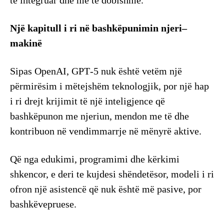
të integruar dhe më të dobishme.
Një kapitull i ri në bashkëpunimin njeri–
makinë
Sipas OpenAI, GPT‑5 nuk është vetëm një
përmirësim i mëtejshëm teknologjik, por një hap
i ri drejt krijimit të një inteligjence që
bashkëpunon me njeriun, mendon me të dhe
kontribuon në vendimmarrje në mënyrë aktive.
Që nga edukimi, programimi dhe kërkimi
shkencor, e deri te kujdesi shëndetësor, modeli i ri
ofron një asistencë që nuk është më pasive, por
bashkëvepruese.