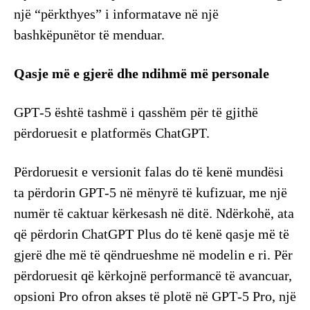
një “përkthyes” i informatave në një
bashkëpunëtor të menduar.
Qasje më e gjerë dhe ndihmë më personale
GPT‑5 është tashmë i qasshëm për të gjithë
përdoruesit e platformës ChatGPT.
Përdoruesit e versionit falas do të kenë mundësi
ta përdorin GPT‑5 në mënyrë të kufizuar, me një
numër të caktuar kërkesash në ditë. Ndërkohë, ata
që përdorin ChatGPT Plus do të kenë qasje më të
gjerë dhe më të qëndrueshme në modelin e ri. Për
përdoruesit që kërkojnë performancë të avancuar,
opsioni Pro ofron akses të plotë në GPT‑5 Pro, një