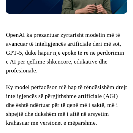
OpenAI ka prezantuar zyrtarisht modelin më të
avancuar të inteligjencës artificiale deri më sot,
GPT‑5, duke hapur një epokë të re në përdorimin
e AI për qëllime shkencore, edukative dhe
profesionale.
Ky model përfaqëson një hap të rëndësishëm drejt
inteligjencës së përgjithshme artificiale (AGI)
dhe është ndërtuar për të qenë më i saktë, më i
shpejtë dhe dukshëm më i aftë në arsyetim
krahasuar me versionet e mëparshme.