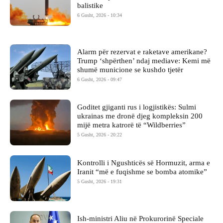
balistike
6 Gusht, 2026 - 10:34
Alarm për rezervat e raketave amerikane?
Trump ‘shpërthen’ ndaj mediave: Kemi më
shumë municione se kushdo tjetër
6 Gusht, 2026 - 09:47
Goditet gjiganti rus i logjistikës: Sulmi
ukrainas me dronë djeg kompleksin 200
mijë metra katrorë të “Wildberries”
5 Gusht, 2026 - 20:22
Kontrolli i Ngushticës së Hormuzit, arma e
Iranit “më e fuqishme se bomba atomike”
5 Gusht, 2026 - 19:31
Ish-ministri ​Aliu në Prokurorinë Speciale