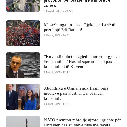
provokon përplasje me banorët e
zonës
6 Gusht, 2026 - 21:56
Mesazhi nga protesta: Gjykata e Lartë të
pezullojë Edi Ramën!
6 Gusht, 2026 - 20:21
​”Kuvendi duhet të zgjedhë me emergjencë
Presidentin” / Hasani sqaron hapat pas
konstituimit të Kuvendit
6 Gusht, 2026 - 12:43
Abdixhiku e Osmani nuk flasin para
mediave pasi Kurti shtyri seancën
konstituive
6 Gusht, 2026 - 11:13
NATO premton mbrojtje ajrore urgjente për
Ukrainën pas sulmeve ruse me raketa