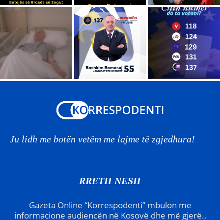
Ju lidh me botën vetëm me lajme të zgjedhura!
RRETH NESH
Gazeta Online “Korrespodenti” mbulon me
informacione audiencën në Kosovë dhe më gjerë.,