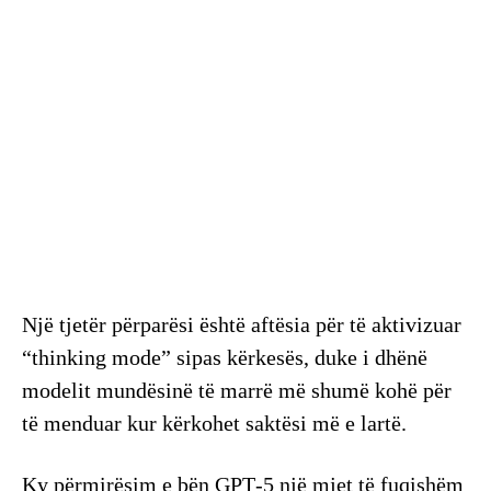
Një tjetër përparësi është aftësia për të aktivizuar
“thinking mode” sipas kërkesës, duke i dhënë
modelit mundësinë të marrë më shumë kohë për
të menduar kur kërkohet saktësi më e lartë.
Ky përmirësim e bën GPT‑5 një mjet të fuqishëm