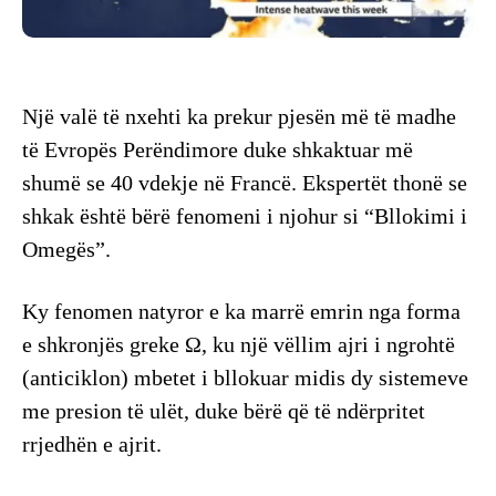
Një valë të nxehti ka prekur pjesën më të madhe
të Evropës Perëndimore duke shkaktuar më
shumë se 40 vdekje në Francë. Ekspertët thonë se
shkak është bërë fenomeni i njohur si “Bllokimi i
Omegës”.
Ky fenomen natyror e ka marrë emrin nga forma
e shkronjës greke Ω, ku një vëllim ajri i ngrohtë
(anticiklon) mbetet i bllokuar midis dy sistemeve
me presion të ulët, duke bërë që të ndërpritet
rrjedhën e ajrit.