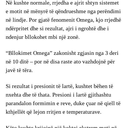
Në kushte normale, rrjedha e ajrit shtyn sistemet
e motit në mënyrë të qëndrueshme nga perëndimi
në lindje. Por gjatë fenomenit Omega, kjo rrjedhë
ndërpritet dhe si rezultat, ajri i ngrohtë dhe i
ndenjur bllokohet mbi një zonë.
“Bllokimet Omega” zakonisht zgjasin nga 3 deri
në 10 ditë – por në disa raste ato vazhdojnë për
javë të tëra.
Si rezultat i presionit të lartë, kushtet bëhen të
nxehta dhe të thata. Presioni i lartë gjithashtu
parandalon formimin e reve, duke çuar në qiell të
kthjellët që lejon rritjen e temperaturave.
Këto kushte krijojnë një koktej ekstrem moti në