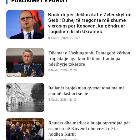
PUBLIKIMET E FUNDIT
Bushati për deklaratat e Zelenskyt në
Serbi: Duhej të tregonte më shumë
vlerësim për Kosovën, ka qëndruar
fuqishëm krah Ukrainës
8 Gusht, 2026 - 22:07
Dilemat e Uashingtonit: Pentagoni kërkon
rrugëdalje nga konflikti me Iranin pa
ndërhyrje tokësore
8 Gusht, 2026 - 21:20
Italianët projektuan qytetet tona me më
shumë dashuri se ne
8 Gusht, 2026 - 21:13
Reuters dhe mediat e huaja raportojnë për
seancën në Kuvend dhe vezët që iu
hodhën Kurtit