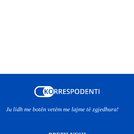
Ju lidh me botën vetëm me lajme të zgjedhura!