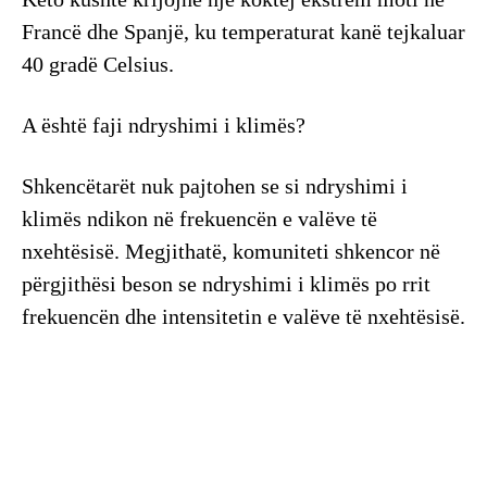
Francë dhe Spanjë, ku temperaturat kanë tejkaluar
40 gradë Celsius.
A është faji ndryshimi i klimës?
Shkencëtarët nuk pajtohen se si ndryshimi i
klimës ndikon në frekuencën e valëve të
nxehtësisë. Megjithatë, komuniteti shkencor në
përgjithësi beson se ndryshimi i klimës po rrit
frekuencën dhe intensitetin e valëve të nxehtësisë.