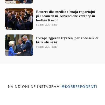
Reuters dhe mediat e huaja raportojnë
për seancën në Kuvend dhe vezët që iu
hodhën Kurtit
8 Gusht, 2026 - 17:08
Evropa zgjeron tryezën, por ende nuk di
kë të ulë në të
8 Gusht, 2026 - 10:13
NA NDIQNI NË INSTAGRAM
@KORRESPODENTI