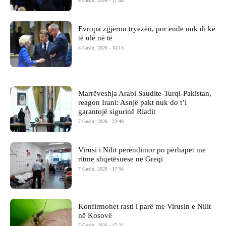
8 Gusht, 2026 - 17:08
Evropa zgjeron tryezën, por ende nuk di kë
të ulë në të
8 Gusht, 2026 - 10:13
Marrëveshja Arabi Saudite-Turqi-Pakistan,
reagon Irani: Asnjë pakt nuk do t’i
garantojë sigurinë Riadit
7 Gusht, 2026 - 23:49
Virusi i Nilit perëndimor po përhapet me
ritme shqetësuese në Greqi
7 Gusht, 2026 - 17:56
Konfirmohet rasti i parë me Virusin e Nilit
në Kosovë
7 Gusht, 2026 - 17:22