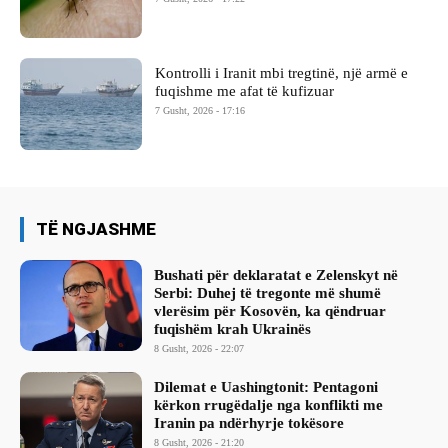
Kontrolli i Iranit mbi tregtinë, një armë e
fuqishme me afat të kufizuar
7 Gusht, 2026 - 17:16
TË NGJASHME
Bushati për deklaratat e Zelenskyt në
Serbi: Duhej të tregonte më shumë
vlerësim për Kosovën, ka qëndruar
fuqishëm krah Ukrainës
8 Gusht, 2026 - 22:07
Dilemat e Uashingtonit: Pentagoni
kërkon rrugëdalje nga konflikti me
Iranin pa ndërhyrje tokësore
8 Gusht, 2026 - 21:20