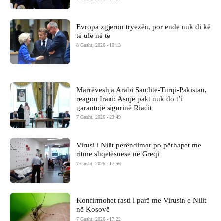
Evropa zgjeron tryezën, por ende nuk di kë
të ulë në të
8 Gusht, 2026 - 10:13
Marrëveshja Arabi Saudite-Turqi-Pakistan,
reagon Irani: Asnjë pakt nuk do t’i
garantojë sigurinë Riadit
7 Gusht, 2026 - 23:49
Virusi i Nilit perëndimor po përhapet me
ritme shqetësuese në Greqi
7 Gusht, 2026 - 17:56
Konfirmohet rasti i parë me Virusin e Nilit
në Kosovë
7 Gusht, 2026 - 17:22