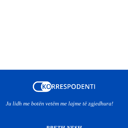
Ju lidh me botën vetëm me lajme të zgjedhura!
RRETH NESH