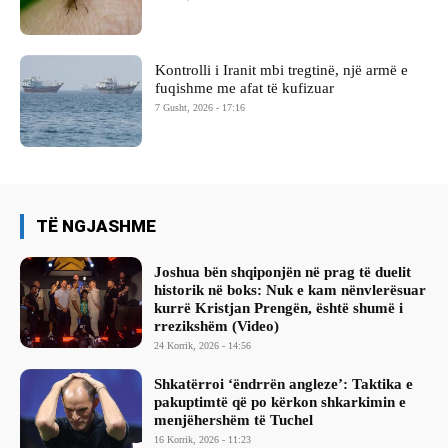
Kontrolli i Iranit mbi tregtinë, një armë e
fuqishme me afat të kufizuar
7 Gusht, 2026 - 17:16
TË NGJASHME
Joshua bën shqiponjën në prag të duelit
historik në boks: Nuk e kam nënvlerësuar
kurrë Kristjan Prengën, është shumë i
rrezikshëm (Video)
24 Korrik, 2026 - 14:56
Shkatërroi ‘ëndrrën angleze’: Taktika e
pakuptimtë që po kërkon shkarkimin e
menjëhershëm të Tuchel
16 Korrik, 2026 - 11:23