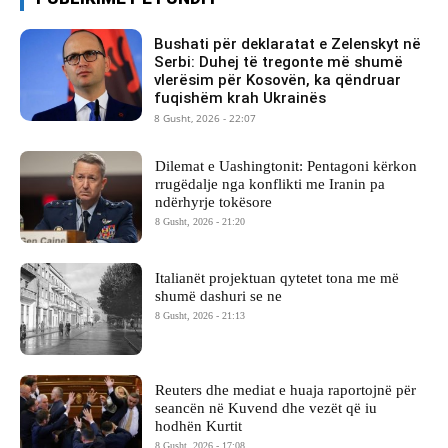
Bushati për deklaratat e Zelenskyt në
Serbi: Duhej të tregonte më shumë
vlerësim për Kosovën, ka qëndruar
fuqishëm krah Ukrainës
8 Gusht, 2026 - 22:07
Dilemat e Uashingtonit: Pentagoni kërkon
rrugëdalje nga konflikti me Iranin pa
ndërhyrje tokësore
8 Gusht, 2026 - 21:20
Italianët projektuan qytetet tona me më
shumë dashuri se ne
8 Gusht, 2026 - 21:13
Reuters dhe mediat e huaja raportojnë për
seancën në Kuvend dhe vezët që iu
hodhën Kurtit
8 Gusht, 2026 - 17:08