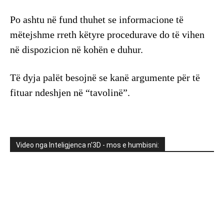
Po ashtu në fund thuhet se informacione të
mëtejshme rreth këtyre procedurave do të vihen
në dispozicion në kohën e duhur.
Të dyja palët besojnë se kanë argumente për të
fituar ndeshjen në “tavolinë”.
Video nga Inteligjenca n'3D - mos e humbisni: