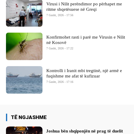
Virusi i Nilit perëndimor po përhapet me
ritme shqetësuese në Greqi
7 Gusht, 2026 - 17:56
Konfirmohet rasti i parë me Virusin e Nilit
në Kosovë
7 Gusht, 2026 - 17:22
Kontrolli i Iranit mbi tregtinë, një armë e
fuqishme me afat të kufizuar
7 Gusht, 2026 - 17:16
TË NGJASHME
Joshua bën shqiponjën në prag të duelit