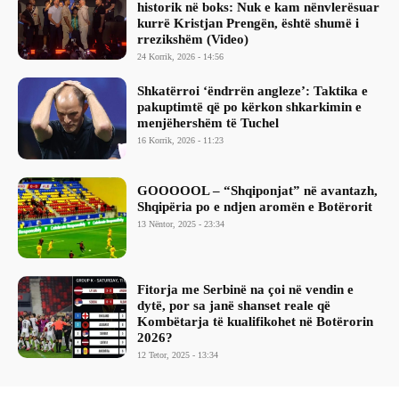
historik në boks: Nuk e kam nënvlerësuar
kurrë Kristjan Prengën, është shumë i
rrezikshëm (Video)
24 Korrik, 2026 - 14:56
Shkatërroi ‘ëndrrën angleze’: Taktika e
pakuptimtë që po kërkon shkarkimin e
menjëhershëm të Tuchel
16 Korrik, 2026 - 11:23
GOOOOOL – “Shqiponjat” në avantazh,
Shqipëria po e ndjen aromën e Botërorit
13 Nëntor, 2025 - 23:34
Fitorja me Serbinë na çoi në vendin e
dytë, por sa janë shanset reale që
Kombëtarja të kualifikohet në Botërorin
2026?
12 Tetor, 2025 - 13:34