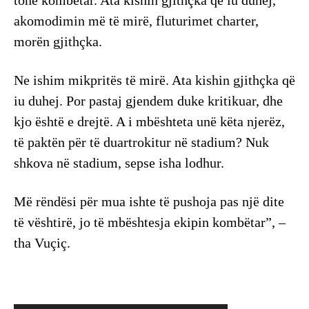
akomodimin më të mirë, fluturimet charter,
morën gjithçka.
Ne ishim mikpritës të mirë. Ata kishin gjithçka që
iu duhej. Por pastaj gjendem duke kritikuar, dhe
kjo është e drejtë. A i mbështeta unë këta njerëz,
të paktën për të duartrokitur në stadium? Nuk
shkova në stadium, sepse isha lodhur.
Më rëndësi për mua ishte të pushoja pas një dite
të vështirë, jo të mbështesja ekipin kombëtar”, –
tha Vuçiç.