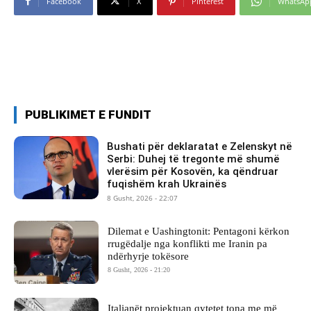
Facebook
X
Pinterest
WhatsAp
PUBLIKIMET E FUNDIT
Bushati për deklaratat e Zelenskyt në
Serbi: Duhej të tregonte më shumë
vlerësim për Kosovën, ka qëndruar
fuqishëm krah Ukrainës
8 Gusht, 2026 - 22:07
Dilemat e Uashingtonit: Pentagoni kërkon
rrugëdalje nga konflikti me Iranin pa
ndërhyrje tokësore
8 Gusht, 2026 - 21:20
Italianët projektuan qytetet tona me më