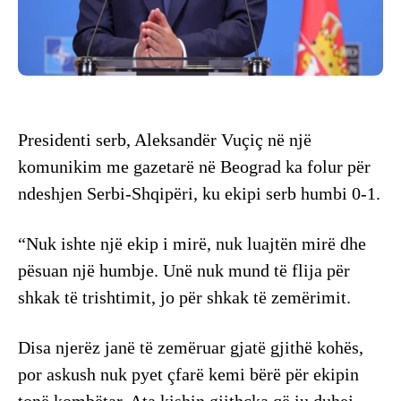
Presidenti serb, Aleksandër Vuçiç në një
komunikim me gazetarë në Beograd ka folur për
ndeshjen Serbi-Shqipëri, ku ekipi serb humbi 0-1.
“Nuk ishte një ekip i mirë, nuk luajtën mirë dhe
pësuan një humbje. Unë nuk mund të flija për
shkak të trishtimit, jo për shkak të zemërimit.
Disa njerëz janë të zemëruar gjatë gjithë kohës,
por askush nuk pyet çfarë kemi bërë për ekipin
tonë kombëtar. Ata kishin gjithçka që iu duhej,