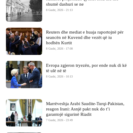
shumë dashuri se ne
8 Gusht, 2026 - 21:13
Reuters dhe mediat e huaja raportojnë për
seancën në Kuvend dhe vezët që iu
hodhën Kurtit
8 Gusht, 2026 - 17:08
Evropa zgjeron tryezën, por ende nuk di kë
të ulë në të
8 Gusht, 2026 - 10:13
Marrëveshja Arabi Saudite-Turqi-Pakistan,
reagon Irani: Asnjë pakt nuk do t’i
garantojë sigurinë Riadit
7 Gusht, 2026 - 23:49