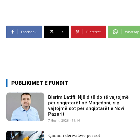
Facebook
X
Pinterest
WhatsAp
PUBLIKIMET E FUNDIT
Blerim Latifi: Një ditë do të vajtojmë
për shqiptarët në Maqedoni, siç
vajtojmë sot për shqiptarët e Novi
Pazarit
7 Gusht, 2026 - 11:14
Çmimi i derivateve për sot