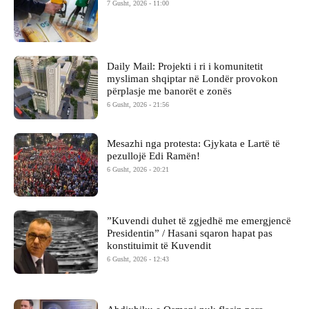
7 Gusht, 2026 - 11:00
Daily Mail: Projekti i ri i komunitetit
mysliman shqiptar në Londër provokon
përplasje me banorët e zonës
6 Gusht, 2026 - 21:56
Mesazhi nga protesta: Gjykata e Lartë të
pezullojë Edi Ramën!
6 Gusht, 2026 - 20:21
​”Kuvendi duhet të zgjedhë me emergjencë
Presidentin” / Hasani sqaron hapat pas
konstituimit të Kuvendit
6 Gusht, 2026 - 12:43