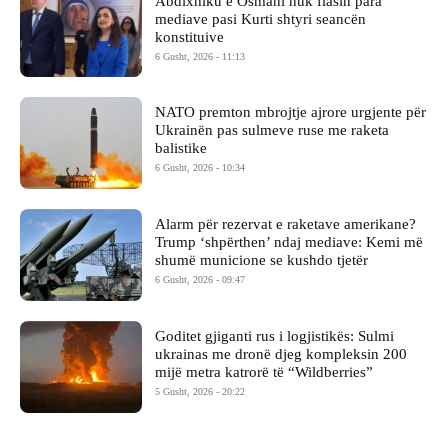
Abdixhiku e Osmani nuk flasin para
mediave pasi Kurti shtyri seancën
konstituive
6 Gusht, 2026 - 11:13
NATO premton mbrojtje ajrore urgjente për
Ukrainën pas sulmeve ruse me raketa
balistike
6 Gusht, 2026 - 10:34
Alarm për rezervat e raketave amerikane?
Trump ‘shpërthen’ ndaj mediave: Kemi më
shumë municione se kushdo tjetër
6 Gusht, 2026 - 09:47
Goditet gjiganti rus i logjistikës: Sulmi
ukrainas me dronë djeg kompleksin 200
mijë metra katrorë të “Wildberries”
5 Gusht, 2026 - 20:22