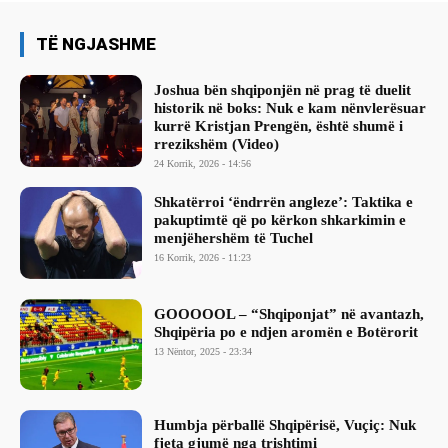
TË NGJASHME
Joshua bën shqiponjën në prag të duelit
historik në boks: Nuk e kam nënvlerësuar
kurrë Kristjan Prengën, është shumë i
rrezikshëm (Video)
24 Korrik, 2026 - 14:56
Shkatërroi ‘ëndrrën angleze’: Taktika e
pakuptimtë që po kërkon shkarkimin e
menjëhershëm të Tuchel
16 Korrik, 2026 - 11:23
GOOOOOL – “Shqiponjat” në avantazh,
Shqipëria po e ndjen aromën e Botërorit
13 Nëntor, 2025 - 23:34
Humbja përballë Shqipërisë, Vuçiç: Nuk
fjeta gjumë nga trishtimi