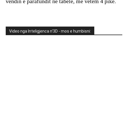
vendin e parafundit në tabelë, me vetëm 4 pikë.
Video nga Inteligjenca n'3D - mos e humbisni: