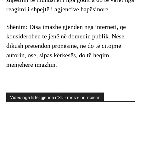
reagimi i shpejtë i agjencive hapësinore.
Shënim: Disa imazhe gjenden nga interneti, që
konsiderohen të jenë në domenin publik. Nëse
dikush pretendon pronësinë, ne do të citojmë
autorin, ose, sipas kërkesës, do të heqim
menjëherë imazhin.
Video nga Inteligjenca n'3D - mos e humbisni: