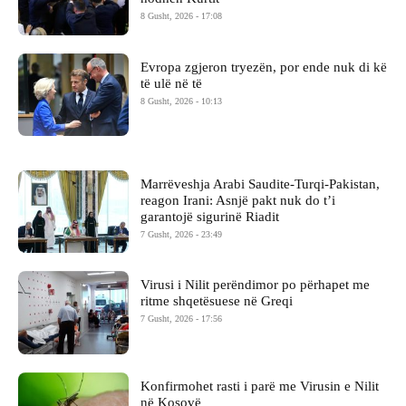
8 Gusht, 2026 - 17:08
Evropa zgjeron tryezën, por ende nuk di kë
të ulë në të
8 Gusht, 2026 - 10:13
Marrëveshja Arabi Saudite-Turqi-Pakistan,
reagon Irani: Asnjë pakt nuk do t’i
garantojë sigurinë Riadit
7 Gusht, 2026 - 23:49
Virusi i Nilit perëndimor po përhapet me
ritme shqetësuese në Greqi
7 Gusht, 2026 - 17:56
Konfirmohet rasti i parë me Virusin e Nilit
në Kosovë