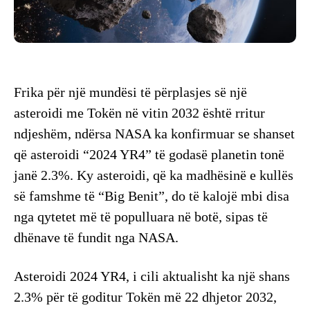
Frika për një mundësi të përplasjes së një
asteroidi me Tokën në vitin 2032 është rritur
ndjeshëm, ndërsa NASA ka konfirmuar se shanset
që asteroidi “2024 YR4” të godasë planetin tonë
janë 2.3%. Ky asteroidi, që ka madhësinë e kullës
së famshme të “Big Benit”, do të kalojë mbi disa
nga qytetet më të populluara në botë, sipas të
dhënave të fundit nga NASA.
Asteroidi 2024 YR4, i cili aktualisht ka një shans
2.3% për të goditur Tokën më 22 dhjetor 2032,