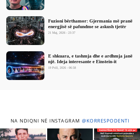
Fuzioni bërthamor: Gjermania më pranë
energjisë së pafundme se askush tjetër
21 Maj, 2026 - 23:37
E shkuara, e tashmja dhe e ardhmja janë
një. Ideja interesante e Einstein-it
19 Prill, 2026 - 06:58
NA NDIQNI NË INSTAGRAM
@KORRESPODENTI