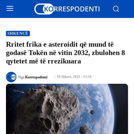
SHKENCË
Rritet frika e asteroidit që mund të
godasë Tokën në vitin 2032, zbulohen 8
qytetet më të rrezikuara
18 Shkurt, 2025 - 13:16
Nga
Korrespodenti