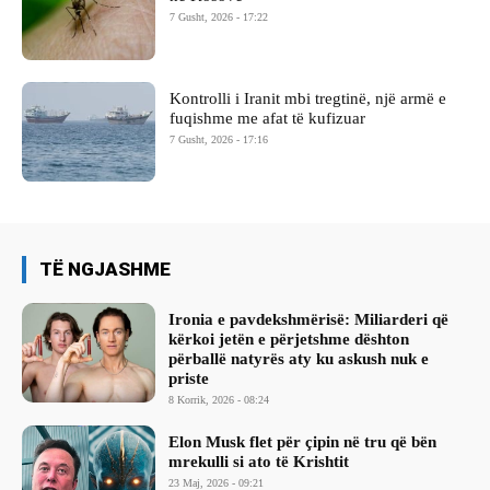
7 Gusht, 2026 - 17:22
Kontrolli i Iranit mbi tregtinë, një armë e
fuqishme me afat të kufizuar
7 Gusht, 2026 - 17:16
TË NGJASHME
Ironia e pavdekshmërisë: Miliarderi që
kërkoi jetën e përjetshme dështon
përballë natyrës aty ku askush nuk e
priste
8 Korrik, 2026 - 08:24
Elon Musk flet për çipin në tru që bën
mrekulli si ato të Krishtit
23 Maj, 2026 - 09:21