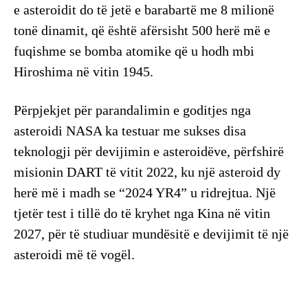
e asteroidit do të jetë e barabartë me 8 milionë
tonë dinamit, që është afërsisht 500 herë më e
fuqishme se bomba atomike që u hodh mbi
Hiroshima në vitin 1945.
Përpjekjet për parandalimin e goditjes nga
asteroidi NASA ka testuar me sukses disa
teknologji për devijimin e asteroidëve, përfshirë
misionin DART të vitit 2022, ku një asteroid dy
herë më i madh se “2024 YR4” u ridrejtua. Një
tjetër test i tillë do të kryhet nga Kina në vitin
2027, për të studiuar mundësitë e devijimit të një
asteroidi më të vogël.