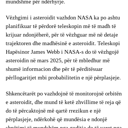
mundshme për ndërhyrje.
Vëzhgimi i asteroidit vazhdon NASA ka po ashtu
planifikuar të përdorë teleskopin më të madh të
krijuar ndonjëherë, për të vëzhguar më në detaje
trajektoren dhe madhësinë e asteroidit. Teleskopi
Hapësinor James Webb i NASA-s do të vëzhgojë
asteroidin në mars 2025, për të mbledhur më
shumë informacion dhe për të përditësuar
përllogaritjet mbi probabilitetin e një përplasjeje.
Shkencëtarët po vazhdojnë të monitorojnë orbitën
e asteroidit, dhe mund të ketë zhvillime të reja që
do të përcaktojnë më qartë rrezikun e një
përplasjeje, ndërkohë që mundësia e ndonjë
shpëtimi të mundshëm nga goditja do të varet nga