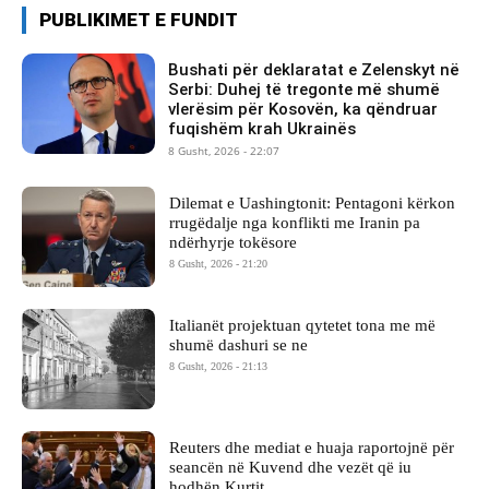
PUBLIKIMET E FUNDIT
Bushati për deklaratat e Zelenskyt në
Serbi: Duhej të tregonte më shumë
vlerësim për Kosovën, ka qëndruar
fuqishëm krah Ukrainës
8 Gusht, 2026 - 22:07
Dilemat e Uashingtonit: Pentagoni kërkon
rrugëdalje nga konflikti me Iranin pa
ndërhyrje tokësore
8 Gusht, 2026 - 21:20
Italianët projektuan qytetet tona me më
shumë dashuri se ne
8 Gusht, 2026 - 21:13
Reuters dhe mediat e huaja raportojnë për
seancën në Kuvend dhe vezët që iu
hodhën Kurtit