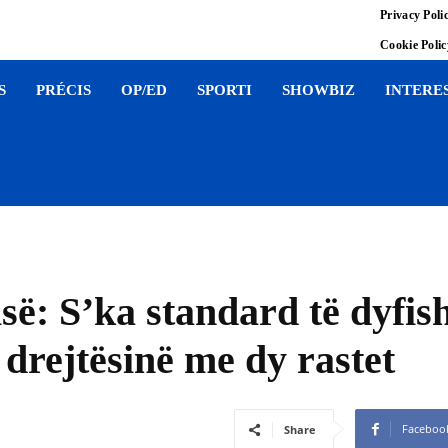
Privacy Poli
Cookie Poli
S
PRÉCIS
OP/ED
SPORTI
SHOWBIZ
INTERE
së: S’ka standard të dyfis
rejtësinë me dy rastet
Faceboo
Share