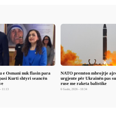
u e Osmani nuk flasin para
NATO premton mbrojtje ajr
asi Kurti shtyri seancën
urgjente për Ukrainën pas s
ve
ruse me raketa balistike
- 11:13
6 Gusht, 2026 - 10:34