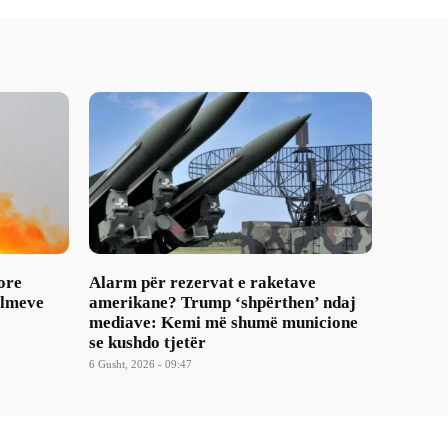
ore
Alarm për rezervat e raketave
ulmeve
amerikane? Trump ‘shpërthen’ ndaj
mediave: Kemi më shumë municione
se kushdo tjetër
6 Gusht, 2026 - 09:47