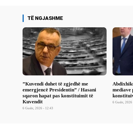
TË NGJASHME
​”Kuvendi duhet të zgjedhë me
Abdixhik
emergjencë Presidentin” / Hasani
mediave p
sqaron hapat pas konstituimit të
konstitui
Kuvendit
6 Gusht, 2026 
6 Gusht, 2026 - 12:43