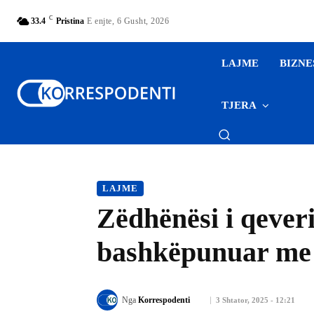
C
33.4
Pristina
E enjte, 6 Gusht, 2026
LAJME
BIZNE
TJERA
LAJME
Zëdhënësi i qeveri
bashkëpunuar me d
Nga
Korrespodenti
3 Shtator, 2025 - 12:21