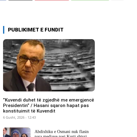
PUBLIKIMET E FUNDIT
​”Kuvendi duhet të zgjedhë me emergjencë
Presidentin” / Hasani sqaron hapat pas
konstituimit të Kuvendit
6 Gusht, 2026 - 12:43
Abdixhiku e Osmani nuk flasin
para mediave pasi Kurti shtyri