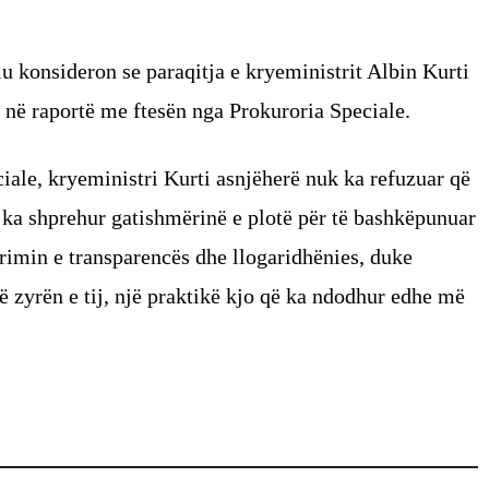
u konsideron se paraqitja e kryeministrit Albin Kurti
ë në raportë me ftesën nga Prokuroria Speciale.
ciale, kryeministri Kurti asnjëherë nuk ka refuzuar që
i ka shprehur gatishmërinë e plotë për të bashkëpunuar
arimin e transparencës dhe llogaridhënies, duke
në zyrën e tij, një praktikë kjo që ka ndodhur edhe më