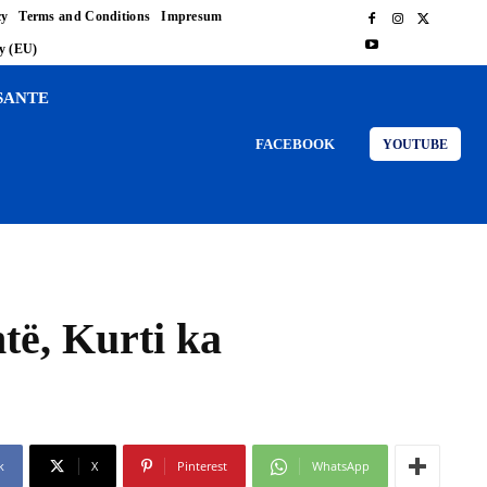
cy
Terms and Conditions
Impresum
cy (EU)
SANTE
FACEBOOK
YOUTUBE
htë, Kurti ka
k
X
Pinterest
WhatsApp