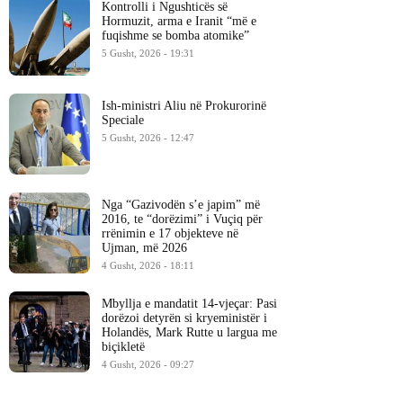
Kontrolli i Ngushticës së
Hormuzit, arma e Iranit “më e
fuqishme se bomba atomike”
5 Gusht, 2026 - 19:31
Ish-ministri ​Aliu në Prokurorinë
Speciale
5 Gusht, 2026 - 12:47
Nga “Gazivodën s’e japim” më
2016, te “dorëzimi” i Vuçiq për
rrënimin e 17 objekteve në
Ujman, më 2026
4 Gusht, 2026 - 18:11
Mbyllja e mandatit 14-vjeçar: Pasi
dorëzoi detyrën si kryeministër i
Holandës, Mark Rutte u largua me
biçikletë
4 Gusht, 2026 - 09:27