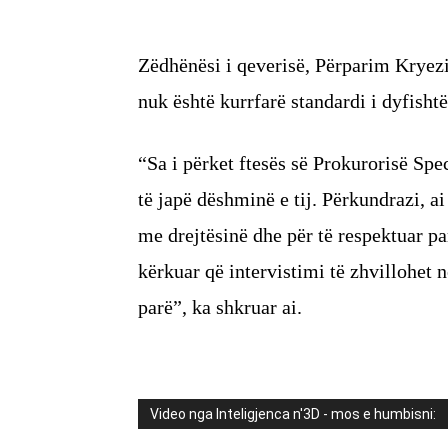
Zëdhënësi i qeverisë, Përparim Kryezi
nuk është kurrfarë standardi i dyfisht
“Sa i përket ftesës së Prokurorisë Spe
të japë dëshminë e tij. Përkundrazi, a
me drejtësinë dhe për të respektuar p
kërkuar që intervistimi të zhvillohet 
parë”, ka shkruar ai.
Video nga Inteligjenca n'3D - mos e humbisni: