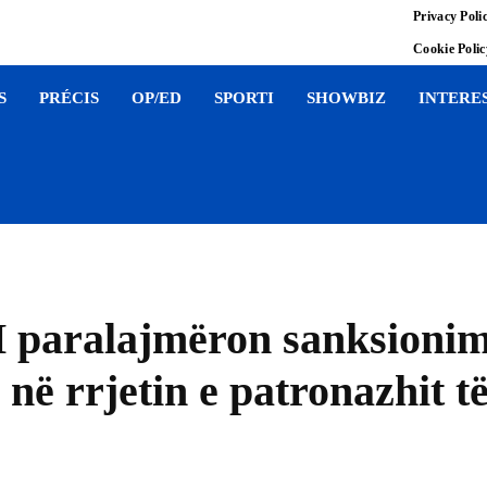
Privacy Poli
Cookie Poli
S
PRÉCIS
OP/ED
SPORTI
SHOWBIZ
INTERE
paralajmëron sanksionimi
 në rrjetin e patronazhit të