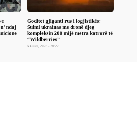
ve
Goditet gjiganti rus i logjistikës:
n’ ndaj
Sulmi ukrainas me dronë djeg
nicione
kompleksin 200 mijë metra katrorë të
“Wildberries”
5 Gusht, 2026 - 20:22