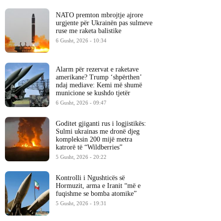
NATO premton mbrojtje ajrore
urgjente për Ukrainën pas sulmeve
ruse me raketa balistike
6 Gusht, 2026 - 10:34
Alarm për rezervat e raketave
amerikane? Trump ‘shpërthen’
ndaj mediave: Kemi më shumë
municione se kushdo tjetër
6 Gusht, 2026 - 09:47
Goditet gjiganti rus i logjistikës:
Sulmi ukrainas me dronë djeg
kompleksin 200 mijë metra
katrorë të “Wildberries”
5 Gusht, 2026 - 20:22
Kontrolli i Ngushticës së
Hormuzit, arma e Iranit “më e
fuqishme se bomba atomike”
5 Gusht, 2026 - 19:31