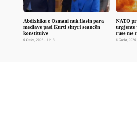
Abdixhiku e Osmani nuk flasin para
NATO pre
mediave pasi Kurti shtyri seancën
urgjente
konstituive
ruse me r
6 Gusht, 2026 - 11:13
6 Gusht, 2026 