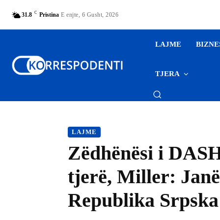
C
31.8
Pristina
E enjte, 6 Gusht, 2026
LAJME
BIZNE
TJERA
LAJME
Zëdhënësi i DASH 
tjerë, Miller: Janë
Republika Srpska