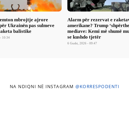
mton mbrojtje ajrore
Alarm për rezervat e raketa
 për Ukrainën pas sulmeve
amerikane? Trump ‘shpërthe
aketa balistike
mediave: Kemi më shumë mu
se kushdo tjetër
- 10:34
6 Gusht, 2026 - 09:47
NA NDIQNI NË INSTAGRAM
@KORRESPODENTI