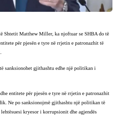
ë Shtetit Matthew Miller, ka njoftuar se SHBA do të
titete për pjesën e tyre në rrjetin e patronazhit të
.
të sanksionohet gjithashtu edhe një politikan i
e entitete për pjesën e tyre në rrjetin e patronazhit
dik. Ne po sanksionojmë gjithashtu një politikan të
 lehtësuesi kryesor i korrupsionit dhe agjendës