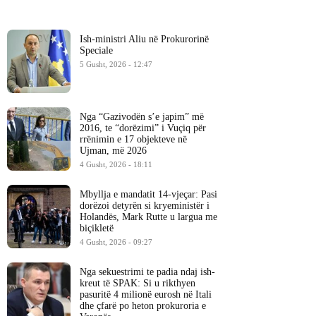
Ish-ministri ​Aliu në Prokurorinë
Speciale
5 Gusht, 2026 - 12:47
Nga “Gazivodën s’e japim” më
2016, te “dorëzimi” i Vuçiq për
rrënimin e 17 objekteve në
Ujman, më 2026
4 Gusht, 2026 - 18:11
Mbyllja e mandatit 14-vjeçar: Pasi
dorëzoi detyrën si kryeministër i
Holandës, Mark Rutte u largua me
biçikletë
4 Gusht, 2026 - 09:27
Nga sekuestrimi te padia ndaj ish-
kreut të SPAK: Si u rikthyen
pasuritë 4 milionë eurosh në Itali
dhe çfarë po heton prokuroria e