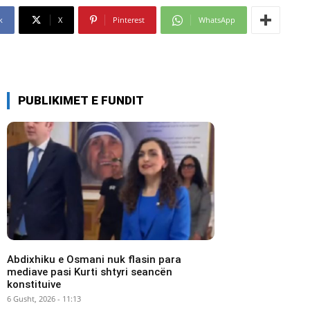
k
X
Pinterest
WhatsApp
PUBLIKIMET E FUNDIT
Abdixhiku e Osmani nuk flasin para
mediave pasi Kurti shtyri seancën
konstituive
6 Gusht, 2026 - 11:13