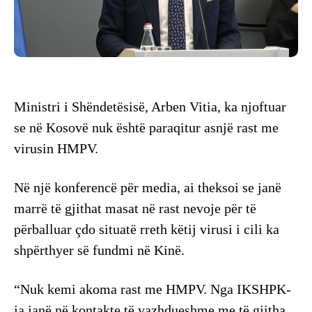
Ministri i Shëndetësisë, Arben Vitia, ka njoftuar
se në Kosovë nuk është paraqitur asnjë rast me
virusin HMPV.
Në një konferencë për media, ai theksoi se janë
marrë të gjithat masat në rast nevoje për të
përballuar çdo situatë rreth këtij virusi i cili ka
shpërthyer së fundmi në Kinë.
“Nuk kemi akoma rast me HMPV. Nga IKSHPK-
ja janë në kontakte të vazhdueshme me të gjitha