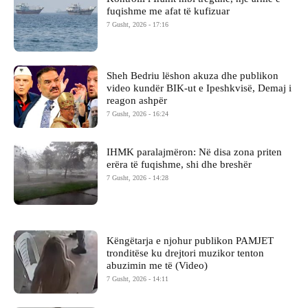
fuqishme me afat të kufizuar
7 Gusht, 2026 - 17:16
Sheh Bedriu lëshon akuza dhe publikon
video kundër BIK-ut e Ipeshkvisë, Demaj i
reagon ashpër
7 Gusht, 2026 - 16:24
IHMK paralajmëron: Në disa zona priten
erëra të fuqishme, shi dhe breshër
7 Gusht, 2026 - 14:28
Këngëtarja e njohur publikon PAMJET
tronditëse ku drejtori muzikor tenton
abuzimin me të (Video)
7 Gusht, 2026 - 14:11