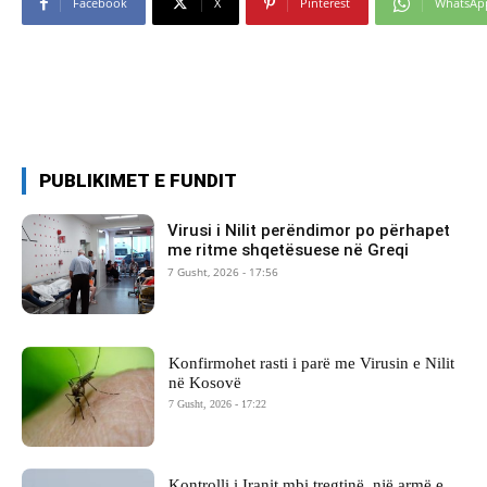
Facebook
X
Pinterest
WhatsAp
PUBLIKIMET E FUNDIT
Virusi i Nilit perëndimor po përhapet
me ritme shqetësuese në Greqi
7 Gusht, 2026 - 17:56
Konfirmohet rasti i parë me Virusin e Nilit
në Kosovë
7 Gusht, 2026 - 17:22
Kontrolli i Iranit mbi tregtinë, një armë e