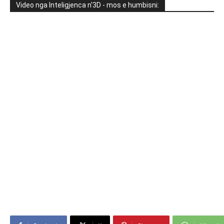
Video nga Inteligjenca n'3D - mos e humbisni: