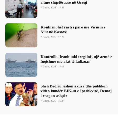
ritme shqetësuese në Greqi
7 Gusht, 2026 - 17:56
Konfirmohet rasti i parë me Virusin e
Nilit në Kosovë
7 Gusht, 2026 - 17:22
Kontrolli i Iranit mbi tregtinë, një armë e
fuqishme me afat të kufizuar
7 Gusht, 2026 - 17:16
Sheh Bedriu lëshon akuza dhe publikon
video kundër BIK-ut e Ipeshkvisë, Demaj
i reagon ashpër
7 Gusht, 2026 - 16:24