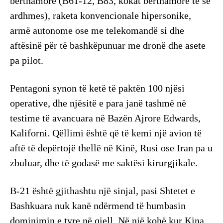
bërthamore (B61-12, B83, kokat bërthamore të së
ardhmes), raketa konvencionale hipersonike,
armë autonome ose me telekomandë si dhe
aftësinë për të bashkëpunuar me dronë dhe asete
pa pilot.
Pentagoni synon të ketë të paktën 100 njësi
operative, dhe njësitë e para janë tashmë në
testime të avancuara në Bazën Ajrore Edwards,
Kaliforni. Qëllimi është që të kemi një avion të
aftë të depërtojë thellë në Kinë, Rusi ose Iran pa u
zbuluar, dhe të godasë me saktësi kirurgjikale.
B-21 është gjithashtu një sinjal, pasi Shtetet e
Bashkuara nuk kanë ndërmend të humbasin
dominimin e tyre në qiell. Në një kohë kur Kina