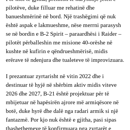
pilotëve, duke filluar me rehatinë dhe
banueshmërinë në bord. Një trashëgimi që nuk
është aspak e lakmueshme, nëse merrni parasysh
se në bordin e B-2 Spirit – paraardhësi i Raider –
pilotët përballeshin me misione 40-orëshe në
kushte në kufirin e qëndrueshmërisë, midis
erërave të ndenjura dhe tualeteve të improvizuara.
I prezantuar zyrtarisht në vitin 2022 dhe i
destinuar të hyjë në shërbim aktiv midis viteve
2026 dhe 2027, B-21 është projektuar për të
mbijetuar në hapësirën ajrore më armiqësore në
botë, duke hyrë dhe dalë nga radari armik si një
fantazmë. Por kjo nuk është e gjitha, pasi sipas
thashethemeve të konfirmuara nga zyrtarët e