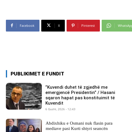
Facebook
X
Pinterest
WhatsAp
PUBLIKIMET E FUNDIT
​”Kuvendi duhet të zgjedhë me
emergjencë Presidentin” / Hasani
sqaron hapat pas konstituimit të
Kuvendit
6 Gusht, 2026 - 12:43
Abdixhiku e Osmani nuk flasin para
mediave pasi Kurti shtyri seancën