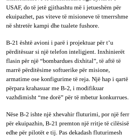
USAF, do të jetë gjithashtu më i jetueshëm për
ekuipazhet, pas viteve të misioneve të tmerrshme
në shtretër kampi dhe tualete fushore.
B-21 është avioni i parë i projektuar për t’u
përditësuar si një telefon inteligjent. Inxhinierët
flasin për një “bombardues dixhital”, të aftë të
marrë përditësime softuerike për misione,
armatime ose konfigurime të reja. Një hap i qartë
përpara krahasuar me B-2, i modifikuar
vazhdimisht “me dorë” për të mbetur konkurrues.
Nëse B-2 ishte një xhevahir fluturimi, por një ferr
për ekuipazhin, B-21 premton një rritje të cilësisë
edhe për pilotët e tij. Pas dekadash fluturimesh