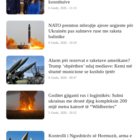
konstituive
6 Gusht, 2026 - 11:13
NATO premton mbrojtje ajrore urgjente për
Ukrainën pas sulmeve ruse me raketa
balistike
6 Gusht, 2026 - 10:34
Alarm për rezervat e raketave amerikane?
Trump ‘shpërthen’ ndaj mediave: Kemi më
shumë municione se kushdo tjetër
6 Gusht, 2026 - 09:47
Goditet gjiganti rus i logjistikës: Sulmi
ukrainas me dronë djeg kompleksin 200
mijë metra katrorë të “Wildberries”
5 Gusht, 2026 - 20:22
Kontrolli i Ngushticës së Hormuzit, arma e