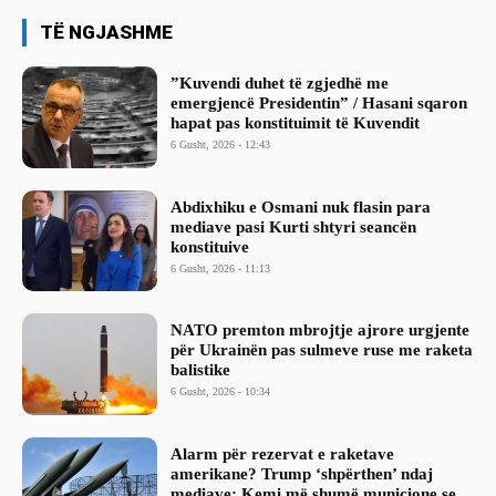
TË NGJASHME
​”Kuvendi duhet të zgjedhë me
emergjencë Presidentin” / Hasani sqaron
hapat pas konstituimit të Kuvendit
6 Gusht, 2026 - 12:43
Abdixhiku e Osmani nuk flasin para
mediave pasi Kurti shtyri seancën
konstituive
6 Gusht, 2026 - 11:13
NATO premton mbrojtje ajrore urgjente
për Ukrainën pas sulmeve ruse me raketa
balistike
6 Gusht, 2026 - 10:34
Alarm për rezervat e raketave
amerikane? Trump ‘shpërthen’ ndaj
mediave: Kemi më shumë municione se