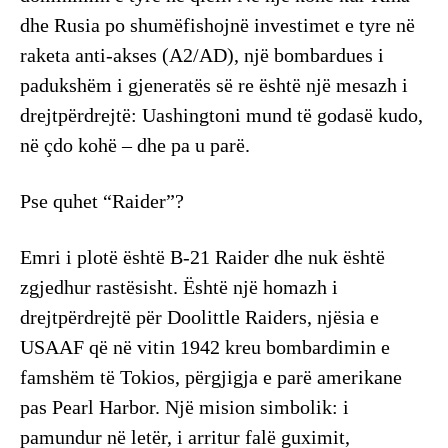
dhe Rusia po shumëfishojnë investimet e tyre në
raketa anti-akses (A2/AD), një bombardues i
padukshëm i gjeneratës së re është një mesazh i
drejtpërdrejtë: Uashingtoni mund të godasë kudo,
në çdo kohë – dhe pa u parë.
Pse quhet “Raider”?
Emri i plotë është B-21 Raider dhe nuk është
zgjedhur rastësisht. Është një homazh i
drejtpërdrejtë për Doolittle Raiders, njësia e
USAAF që në vitin 1942 kreu bombardimin e
famshëm të Tokios, përgjigja e parë amerikane
pas Pearl Harbor. Një mision simbolik: i
pamundur në letër, i arritur falë guximit,