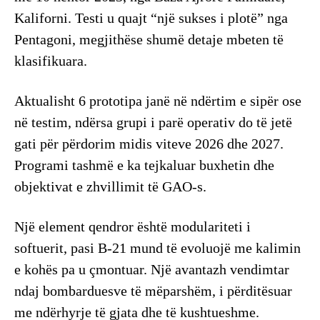
Kaliforni. Testi u quajt “një sukses i plotë” nga
Pentagoni, megjithëse shumë detaje mbeten të
klasifikuara.
Aktualisht 6 prototipa janë në ndërtim e sipër ose
në testim, ndërsa grupi i parë operativ do të jetë
gati për përdorim midis viteve 2026 dhe 2027.
Programi tashmë e ka tejkaluar buxhetin dhe
objektivat e zhvillimit të GAO-s.
Një element qendror është modulariteti i
softuerit, pasi B-21 mund të evoluojë me kalimin
e kohës pa u çmontuar. Një avantazh vendimtar
ndaj bombarduesve të mëparshëm, i përditësuar
me ndërhyrje të gjata dhe të kushtueshme.