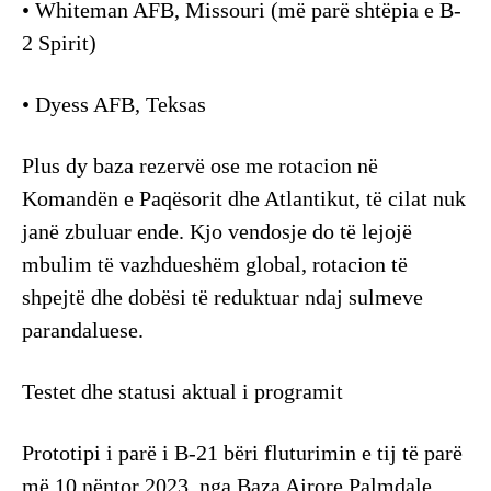
• Whiteman AFB, Missouri (më parë shtëpia e B-
2 Spirit)
• Dyess AFB, Teksas
Plus dy baza rezervë ose me rotacion në
Komandën e Paqësorit dhe Atlantikut, të cilat nuk
janë zbuluar ende. Kjo vendosje do të lejojë
mbulim të vazhdueshëm global, rotacion të
shpejtë dhe dobësi të reduktuar ndaj sulmeve
parandaluese.
Testet dhe statusi aktual i programit
Prototipi i parë i B-21 bëri fluturimin e tij të parë
më 10 nëntor 2023, nga Baza Ajrore Palmdale,