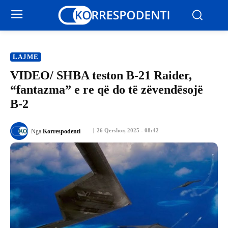
LAJME
VIDEO/ SHBA teston B-21 Raider,
“fantazma” e re që do të zëvendësojë
B-2
26 Qershor, 2025 - 08:42
Nga
Korrespodenti