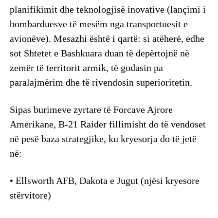
planifikimit dhe teknologjisë inovative (lançimi i
bombarduesve të mesëm nga transportuesit e
avionëve). Mesazhi është i qartë: si atëherë, edhe
sot Shtetet e Bashkuara duan të depërtojnë në
zemër të territorit armik, të godasin pa
paralajmërim dhe të rivendosin superioritetin.
Sipas burimeve zyrtare të Forcave Ajrore
Amerikane, B-21 Raider fillimisht do të vendoset
në pesë baza strategjike, ku kryesorja do të jetë
në:
• Ellsworth AFB, Dakota e Jugut (njësi kryesore
stërvitore)