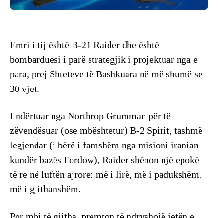
Emri i tij është B-21 Raider dhe është
bombarduesi i parë strategjik i projektuar nga e
para, prej Shteteve të Bashkuara në më shumë se
30 vjet.
I ndërtuar nga Northrop Grumman për të
zëvendësuar (ose mbështetur) B-2 Spirit, tashmë
legjendar (i bërë i famshëm nga misioni iranian
kundër bazës Fordow), Raider shënon një epokë
të re në luftën ajrore: më i lirë, më i padukshëm,
më i gjithanshëm.
Por mbi të gjitha, premton të ndryshojë jetën e