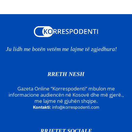
Ju lidh me botën vetëm me lajme të zgjedhura!
RRETH NESH
Gazeta Online “Korrespodenti” mbulon me
informacione audiencën në Kosovë dhe më gjerë.,
me lajme në gjuhën shqipe.
Kontakti:
info@korrespodenti.com
RRJETET SOCIALE