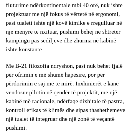
fluturime ndërkontinentale mbi 40 orë, nuk ishte
projektuar me një fokus të vërtetë në ergonomi,
pasi tualeti ishte një kovë kimike e rregulluar në
një mënyrë të nxituar, pushimi bëhej në shtretër
kampingu pas sediljeve dhe zhurma në kabinë
ishte konstante.
Me B-21 filozofia ndryshon, pasi nuk bëhet fjalë
për ofrimin e më shumë hapësire, por për
përdorimin e saj më të mirë. Inxhinierët e kanë
vendosur pilotin në qendër të projektit, me një
kabinë më racionale, ndërfaqe dixhitale të pastra,
kontroll efikas të klimës dhe sipas thashethemeve
një tualet të integruar dhe një zonë të veçantë
pushimi.