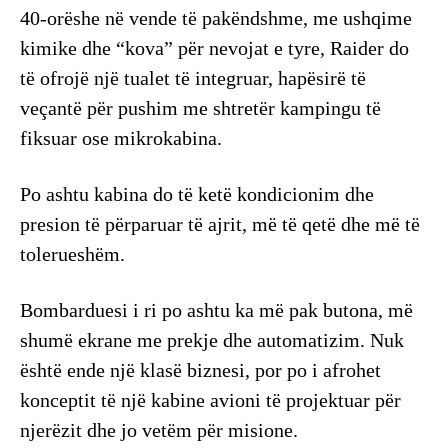
40-orëshe në vende të pakëndshme, me ushqime
kimike dhe “kova” për nevojat e tyre, Raider do
të ofrojë një tualet të integruar, hapësirë të
veçantë për pushim me shtretër kampingu të
fiksuar ose mikrokabina.
Po ashtu kabina do të ketë kondicionim dhe
presion të përparuar të ajrit, më të qetë dhe më të
tolerueshëm.
Bombarduesi i ri po ashtu ka më pak butona, më
shumë ekrane me prekje dhe automatizim. Nuk
është ende një klasë biznesi, por po i afrohet
konceptit të një kabine avioni të projektuar për
njerëzit dhe jo vetëm për misione.