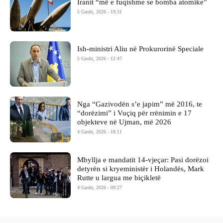
Iranit “më e fuqishme se bomba atomike”
5 Gusht, 2026 - 19:31
Ish-ministri ​Aliu në Prokurorinë Speciale
5 Gusht, 2026 - 12:47
Nga “Gazivodën s’e japim” më 2016, te
“dorëzimi” i Vuçiq për rrënimin e 17
objekteve në Ujman, më 2026
4 Gusht, 2026 - 18:11
Mbyllja e mandatit 14-vjeçar: Pasi dorëzoi
detyrën si kryeministër i Holandës, Mark
Rutte u largua me biçikletë
4 Gusht, 2026 - 09:27