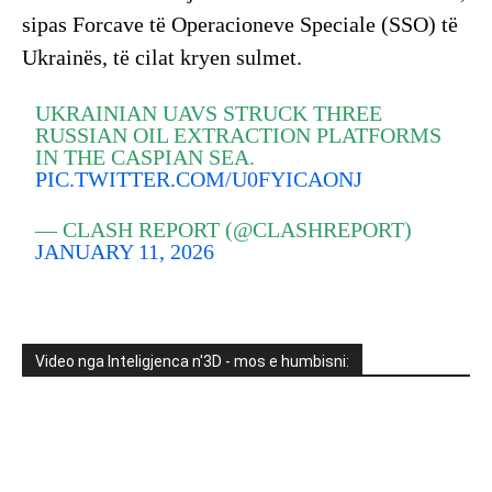
sipas Forcave të Operacioneve Speciale (SSO) të
Ukrainës, të cilat kryen sulmet.
UKRAINIAN UAVS STRUCK THREE
RUSSIAN OIL EXTRACTION PLATFORMS
IN THE CASPIAN SEA.
PIC.TWITTER.COM/U0FYICAONJ
— CLASH REPORT (@CLASHREPORT)
JANUARY 11, 2026
Video nga Inteligjenca n'3D - mos e humbisni: