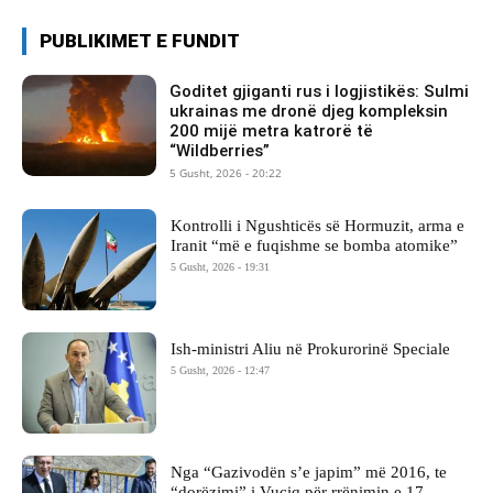
PUBLIKIMET E FUNDIT
Goditet gjiganti rus i logjistikës: Sulmi
ukrainas me dronë djeg kompleksin
200 mijë metra katrorë të
“Wildberries”
5 Gusht, 2026 - 20:22
Kontrolli i Ngushticës së Hormuzit, arma e
Iranit “më e fuqishme se bomba atomike”
5 Gusht, 2026 - 19:31
Ish-ministri ​Aliu në Prokurorinë Speciale
5 Gusht, 2026 - 12:47
Nga “Gazivodën s’e japim” më 2016, te
“dorëzimi” i Vuçiq për rrënimin e 17