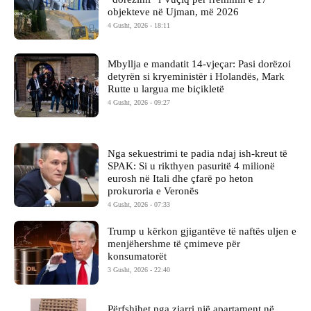
objekteve në Ujman, më 2026
4 Gusht, 2026 - 18:11
Mbyllja e mandatit 14-vjeçar: Pasi dorëzoi
detyrën si kryeministër i Holandës, Mark
Rutte u largua me biçikletë
4 Gusht, 2026 - 09:27
Nga sekuestrimi te padia ndaj ish-kreut të
SPAK: Si u rikthyen pasuritë 4 milionë
eurosh në Itali dhe çfarë po heton
prokuroria e Veronës
4 Gusht, 2026 - 07:33
Trump u kërkon gjigantëve të naftës uljen e
menjëhershme të çmimeve për
konsumatorët
3 Gusht, 2026 - 22:40
Përfshihet nga zjarri një apartament në