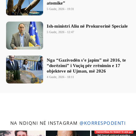
atomike”
5 Gusht, 2026 - 19:31
Ish-ministri ​Aliu në Prokurorinë Speciale
5 Gusht, 2026 - 12:47
Nga “Gazivodën s’e japim” më 2016, te
“dorëzimi” i Vuçiq për rrënimin e 17
objekteve në Ujman, më 2026
4 Gusht, 2026 - 18:11
NA NDIQNI NË INSTAGRAM
@KORRESPODENTI