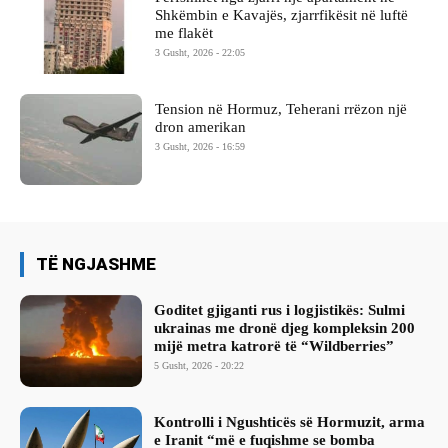
Shkëmbin e Kavajës, zjarrfikësit në luftë
me flakët
3 Gusht, 2026 - 22:05
Tension në Hormuz, Teherani rrëzon një
dron amerikan
3 Gusht, 2026 - 16:59
TË NGJASHME
Goditet gjiganti rus i logjistikës: Sulmi
ukrainas me dronë djeg kompleksin 200
mijë metra katrorë të “Wildberries”
5 Gusht, 2026 - 20:22
Kontrolli i Ngushticës së Hormuzit, arma
e Iranit “më e fuqishme se bomba