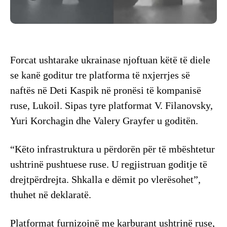
Forcat ushtarake ukrainase njoftuan këtë të diele
se kanë goditur tre platforma të nxjerrjes së
naftës në Deti Kaspik në pronësi të kompanisë
ruse, Lukoil. Sipas tyre platformat V. Filanovsky,
Yuri Korchagin dhe Valery Grayfer u goditën.
“Këto infrastruktura u përdorën për të mbështetur
ushtrinë pushtuese ruse. U regjistruan goditje të
drejtpërdrejta. Shkalla e dëmit po vlerësohet”,
thuhet në deklaratë.
Platformat furnizojnë me karburant ushtrinë ruse,